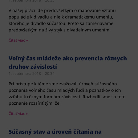
1. septembra 2018
20:35
V našej práci ide predovšetkým o mapovanie vzťahu
populácie k divadlu a nie k dramatickému umeniu,
ktorého je divadlo súčasťou. Preto sa zameriavame
predovšetkým na živý styk s divadelným umením
Čítať viac »
Voľný čas mládeže ako prevencia rôznych
druhov závislostí
1. septembra 2018
20:34
Pri prístupe k téme sme zvažovali úroveň súčasného
poznania voľného času mladých ľudí a poznatkov o ich
vzťahu k rôznym formám závislostí. Rozhodli sme sa toto
poznanie rozšíriť tým, že
Čítať viac »
Súčasný stav a úroveň čítania na