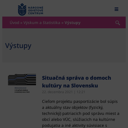
content
Úvod
»
Výskum a štatistika
»
Výstupy
Výstupy
Situačná správa o domoch
kultúry na Slovensku
22. decembra 2021
12:21
Cieľom projektu pasportizácie bol súpis
a aktuálny stav objektov (fyzický,
technický) patriacich pod správu miest a
obcí alebo VÚC, slúžiacich na kultúrne
podujatia a iné aktivity súvisiace s