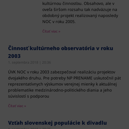
kultúrnou činnosťou. Obsahovo, ale v
oveľa širšom rozsahu tak nadväzuje na
obdobný projekt realizovaný naposledy
NOC v roku 2005.
Čítať viac »
Činnosť kultúrneho observatória v roku
2003
1. septembra 2018
20:36
ÚVK NOC v roku 2003 zabezpečoval realizáciu projektov
dvojakého druhu. Pre potreby NP PRENAME uskutočnil päť
reprezentatívnych výskumov verejnej mienky k aktuálnej
problematike medzinárodno-politického diania a jeho
súvislostí s podporou
Čítať viac »
Vzťah slovenskej populácie k divadlu