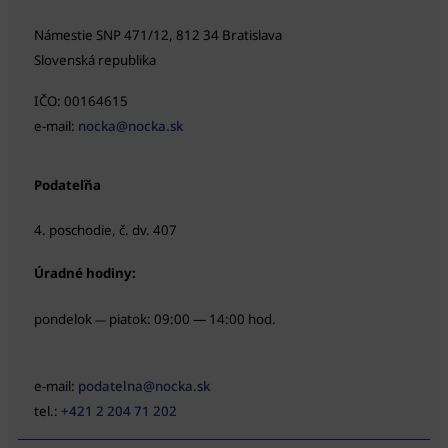
Námestie SNP 471/12, 812 34 Bratislava
Slovenská republika
IČO: 00164615
e-mail:
nocka@nocka.sk
Podateľňa
4. poschodie, č. dv. 407
Úradné hodiny:
pondelok
piatok: 09:00 — 14:00 hod.
—
e-mail:
podatelna@nocka.sk
tel.:
+421 2 204 71 202