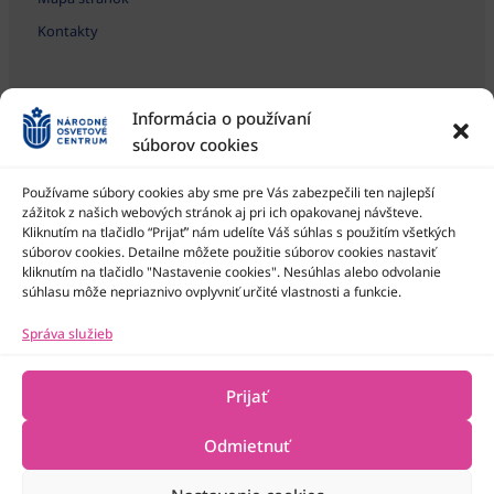
Kontakty
Informácia o používaní
súborov cookies
Používame súbory cookies aby sme pre Vás zabezpečili ten najlepší
zážitok z našich webových stránok aj pri ich opakovanej návšteve.
Kliknutím na tlačidlo “Prijať” nám udelíte Váš súhlas s použitím všetkých
Národné osvetové centrum je štátna príspevková organizácia
Ministerstva kultúry SR
súborov cookies. Detailne môžete použitie súborov cookies nastaviť
kliknutím na tlačidlo "Nastavenie cookies". Nesúhlas alebo odvolanie
súhlasu môže nepriaznivo ovplyvniť určité vlastnosti a funkcie.
Správa služieb
Prijať
Odmietnuť