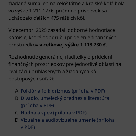
žiadaná suma len na celoštátne a krajské kolá bola
vo výške 1 211 127€, pričom o príspevok sa
uchádzalo ďalších 475 nižších kôl.
V decembri 2025 zasadali odborné hodnotiace
komisie, ktoré odporučili pridelenie finančných
prostriedkov
v celkovej výške 1 118 730 €
.
Rozhodnutie generálnej riaditeľky o pridelení
finančných prostriedkov pre jednotlivé oblasti na
realizáciu prihlásených a žiadaných kôl
postupových súťaží:
Folklór a folklorizmus (príloha v PDF)
Divadlo, umelecký prednes a literatúra
(príloha v PDF)
Hudba a spev (príloha v PDF)
Vizuálne a audiovizuálne umenie (príloha
v PDF)