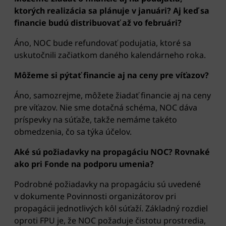
ktorých realizácia sa plánuje v januári? Aj keď sa
financie budú distribuovať až vo februári?
Áno, NOC bude refundovať podujatia, ktoré sa
uskutočnili začiatkom daného kalendárneho roka.
Môžeme si pýtať financie aj na ceny pre víťazov?
Áno, samozrejme, môžete žiadať financie aj na ceny
pre víťazov. Nie sme dotačná schéma, NOC dáva
príspevky na súťaže, takže nemáme takéto
obmedzenia, čo sa týka účelov.
Aké sú požiadavky na propagáciu NOC? Rovnaké
ako pri Fonde na podporu umenia?
Podrobné požiadavky na propagáciu sú uvedené
v dokumente Povinnosti organizátorov pri
propagácii jednotlivých kôl súťaží. Základný rozdiel
oproti FPU je, že NOC požaduje čistotu prostredia,