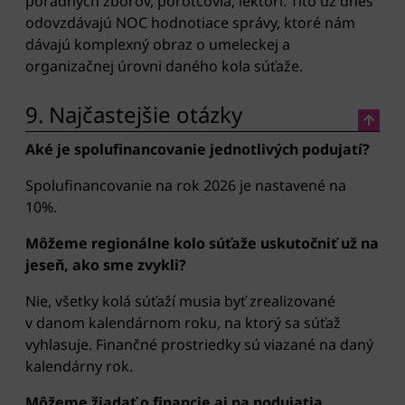
poradných zborov, porotcovia, lektori. Títo už dnes
odovzdávajú NOC hodnotiace správy, ktoré nám
dávajú komplexný obraz o umeleckej a
organizačnej úrovni daného kola súťaže.
9. Najčastejšie otázky
Aké je spolufinancovanie jednotlivých podujatí?
Spolufinancovanie na rok 2026 je nastavené na
10%.
Môžeme regionálne kolo súťaže uskutočniť už na
jeseň, ako sme zvykli
?
Nie, všetky kolá súťaží musia byť zrealizované
v danom kalendárnom roku, na ktorý sa súťaž
vyhlasuje. Finančné prostriedky sú viazané na daný
kalendárny rok.
Môžeme žiadať o financie aj na podujatia,