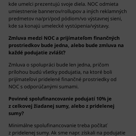
kde umelci prezentujú svoje diela. NOC odmieta
umiestnenie bannerov/rollupov a iných reklamných
predmetov na/pri/pod pódiom/vo výstavnej sieni,
kde sa konajú umelecké vystúpenia/výstavy.
Zmluva medzi NOC a prijímateľom finančných
prostriedkov bude jedna, alebo bude zmluva na
každé podujatie zvlášť?
Zmluva o spolupráci bude len jedna, pričom
prílohou budú všetky podujatia, na ktoré boli
prijímateľovi pridelené finančné prostriedky od
NOC s odporúčanými sumami.
Povinné spolufinancovanie podujatí 10% je
z celkovej žiadanej sumy, alebo z pridelenej
sumy?
Minimálne spolufinancovanie treba počítať
z pridelenej sumy. Ak sme napr. získali na podujatie