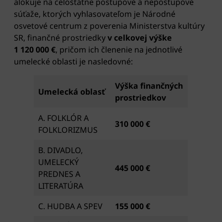
alokuje na celoštátne postupové a nepostupové
súťaže, ktorých vyhlasovateľom je Národné
osvetové centrum z poverenia Ministerstva kultúry
SR, finančné prostriedky
v celkovej výške
1 120 000 €
, pričom ich členenie na jednotlivé
umelecké oblasti je nasledovné:
Výška finančných
Umelecká oblasť
prostriedkov
A. FOLKLÓR A
310 000 €
FOLKLORIZMUS
B. DIVADLO,
UMELECKÝ
445 000 €
PREDNES A
LITERATÚRA
C. HUDBA A SPEV
155 000 €