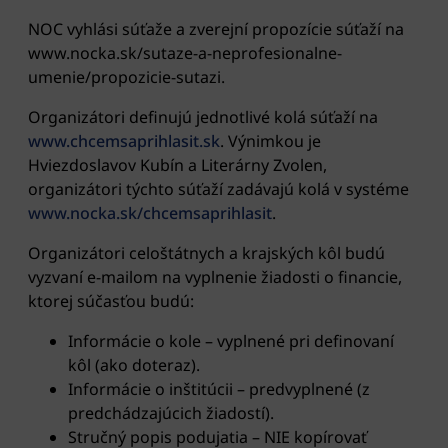
NOC vyhlási súťaže a zverejní propozície súťaží na
www.nocka.sk/sutaze-a-neprofesionalne-
umenie/propozicie-sutazi.
Organizátori definujú jednotlivé kolá súťaží na
www.chcemsaprihlasit.sk
. Výnimkou je
Hviezdoslavov Kubín a Literárny Zvolen,
organizátori týchto súťaží zadávajú kolá v systéme
www.nocka.sk/chcemsaprihlasit
.
Organizátori celoštátnych a krajských kôl budú
vyzvaní e-mailom na vyplnenie žiadosti o financie,
ktorej súčasťou budú:
Informácie o kole – vyplnené pri definovaní
kôl (ako doteraz).
Informácie o inštitúcii – predvyplnené (z
predchádzajúcich žiadostí).
Stručný popis podujatia – NIE kopírovať