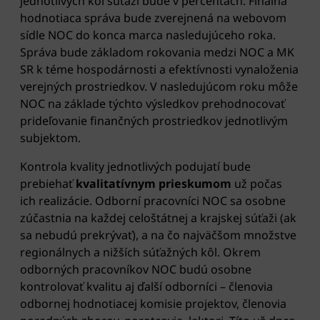
jednotlivých kôl súťaží bude v percentách. Finálna
hodnotiaca správa bude zverejnená na webovom
sídle NOC do konca marca nasledujúceho roka.
Správa bude základom rokovania medzi NOC a MK
SR k téme hospodárnosti a efektívnosti vynaloženia
verejných prostriedkov. V nasledujúcom roku môže
NOC na základe týchto výsledkov prehodnocovať
prideľovanie finančných prostriedkov jednotlivým
subjektom.
Kontrola kvality jednotlivých podujatí bude
prebiehať
kvalitatívnym prieskumom
už počas
ich realizácie. Odborní pracovníci NOC sa osobne
zúčastnia na každej celoštátnej a krajskej súťaži (ak
sa nebudú prekrývať), a na čo najväčšom množstve
regionálnych a nižších súťažných kôl. Okrem
odborných pracovníkov NOC budú osobne
kontrolovať kvalitu aj ďalší odborníci – členovia
odbornej hodnotiacej komisie projektov, členovia