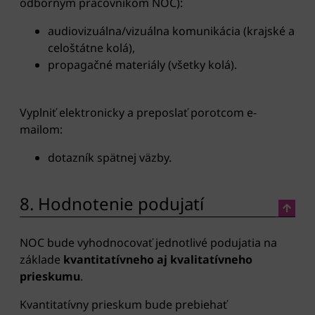
odborným pracovníkom NOC):
audiovizuálna/vizuálna komunikácia (krajské a
celoštátne kolá),
propagačné materiály (všetky kolá).
Vyplniť elektronicky a preposlať porotcom e-
mailom:
dotazník spätnej väzby.
8. Hodnotenie podujatí
NOC bude vyhodnocovať jednotlivé podujatia na
základe
kvantitatívneho aj kvalitatívneho
prieskumu
.
Kvantitatívny prieskum bude prebiehať