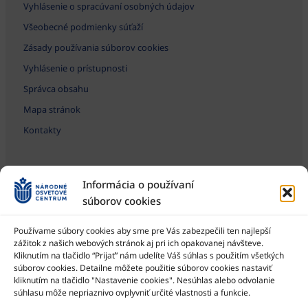
Vyhlásenie o spracúvaní osobných údajov
Všeobecné podmienky súťaží
Zásady používania súborov cookies
Vyhlásenie o prístupnosti
Správca obsahu
Mapa stránok
Kontakty
Informácia o používaní
súborov cookies
Používame súbory cookies aby sme pre Vás zabezpečili ten najlepší
zážitok z našich webových stránok aj pri ich opakovanej návšteve.
Kliknutím na tlačidlo “Prijať” nám udelíte Váš súhlas s použitím všetkých
Národné osvetové centrum je štátna príspevková organizácia
Ministerstva kultúry SR
súborov cookies. Detailne môžete použitie súborov cookies nastaviť
kliknutím na tlačidlo "Nastavenie cookies". Nesúhlas alebo odvolanie
súhlasu môže nepriaznivo ovplyvniť určité vlastnosti a funkcie.