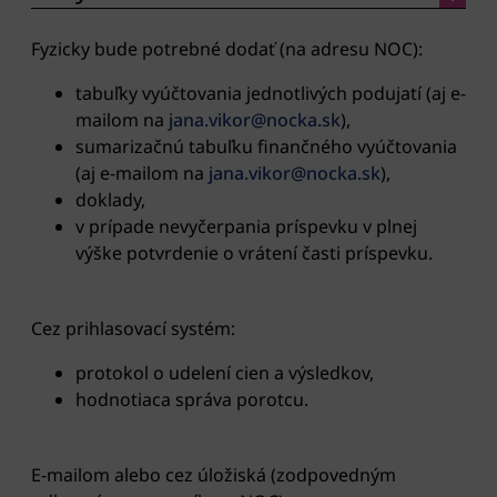
Fyzicky bude potrebné dodať (na adresu NOC):
tabuľky vyúčtovania jednotlivých podujatí (aj e-
mailom na
jana.vikor@nocka.sk
),
sumarizačnú tabuľku finančného vyúčtovania
(aj e-mailom na
jana.vikor@nocka.sk
),
doklady,
v prípade nevyčerpania príspevku v plnej
výške potvrdenie o vrátení časti príspevku.
Cez prihlasovací systém:
protokol o udelení cien a výsledkov,
hodnotiaca správa porotcu.
E-mailom alebo cez úložiská (zodpovedným