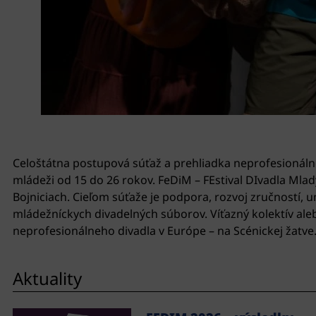
Celoštátna postupová súťaž a prehliadka neprofesionáln
mládeži od 15 do 26 rokov. FeDiM – FEstival DIvadla Mlad
Bojniciach. Cieľom súťaže je podpora, rozvoj zručností,
mládežníckych divadelných súborov. Víťazný kolektív ale
neprofesionálneho divadla v Európe – na Scénickej žatve
Aktuality