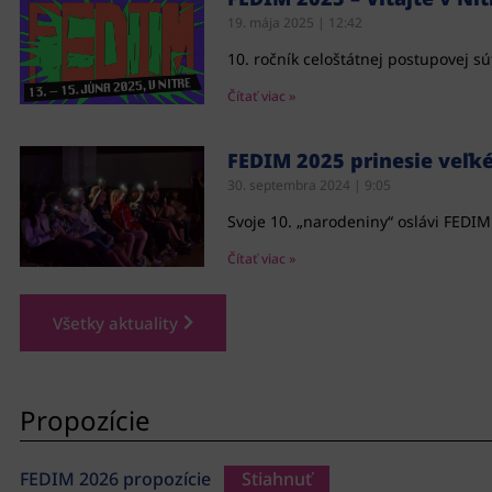
19. mája 2025
12:42
10. ročník celoštátnej postupovej s
Čítať viac »
FEDIM 2025 prinesie veľk
30. septembra 2024
9:05
Svoje 10. „narodeniny“ oslávi FEDI
Čítať viac »
Všetky aktuality
Propozície
FEDIM 2026 propozície
Stiahnuť