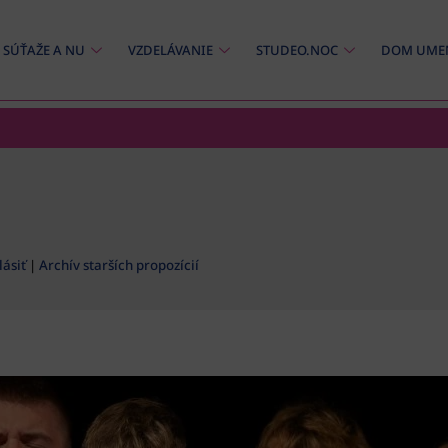
SÚŤAŽE A NU
VZDELÁVANIE
STUDEO.NOC
DOM UME
ásiť
|
Archív starších propozícií