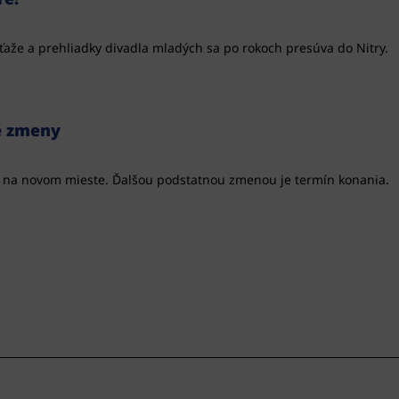
úťaže a prehliadky divadla mladých sa po rokoch presúva do Nitry.
é zmeny
M na novom mieste. Ďalšou podstatnou zmenou je termín konania.