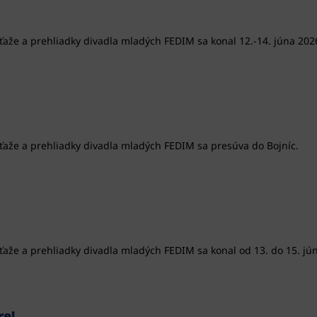
úťaže a prehliadky divadla mladých FEDIM sa konal 12.-14. júna 2026
úťaže a prehliadky divadla mladých FEDIM sa presúva do Bojníc.
úťaže a prehliadky divadla mladých FEDIM sa konal od 13. do 15. jún
re!