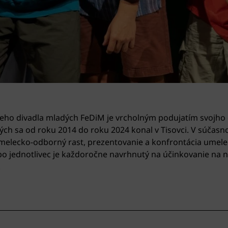
eho divadla mladých FeDiM je vrcholným podujatím svojho 
ých sa od roku 2014 do roku 2024 konal v Tisovci. V súčasnos
 umelecko-odborný rast, prezentovanie a konfrontácia umele
bo jednotlivec je každoročne navrhnutý na účinkovanie na n
.