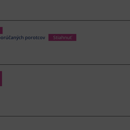
dporúčaných porotcov
Stiahnuť