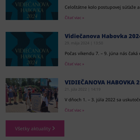
Celoštátne kolo postupovej súťaže a
Čítať viac »
Vidiečanova Habovka 202
29. mája 2024
13:50
Počas víkendu 7. – 9. júna nás čaká
Čítať viac »
VIDIEČANOVA HABOVKA 2
21. júla 2022
14:19
V dňoch 1. – 3. júla 2022 sa uskut
Čítať viac »
Všetky aktuality