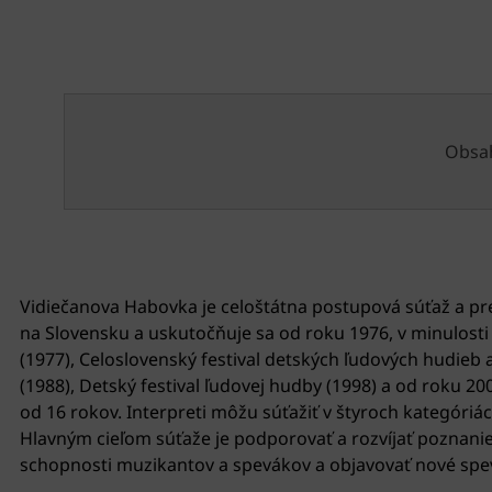
Obsah
Vidiečanova Habovka je celoštátna postupová súťaž a pr
na Slovensku a uskutočňuje sa od roku 1976, v minulosti
(1977), Celoslovenský festival detských ľudových hudieb
(1988), Detský festival ľudovej hudby (1998) a od roku 2
od 16 rokov. Interpreti môžu súťažiť v štyroch kategóriách
Hlavným cieľom súťaže je podporovať a rozvíjať poznanie 
schopnosti muzikantov a spevákov a objavovať nové spevá