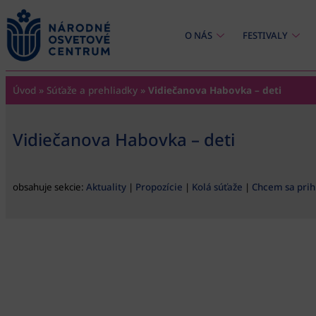
content
O NÁS
FESTIVALY
Úvod
»
Súťaže a prehliadky
»
Vidiečanova Habovka – deti
Vidiečanova Habovka – deti
obsahuje sekcie:
Aktuality
|
Propozície
|
Kolá súťaže
|
Chcem sa prihl