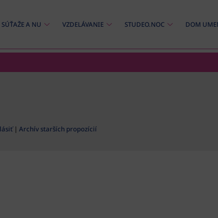
SÚŤAŽE A NU
VZDELÁVANIE
STUDEO.NOC
DOM UME
ásiť
|
Archív starších propozícií