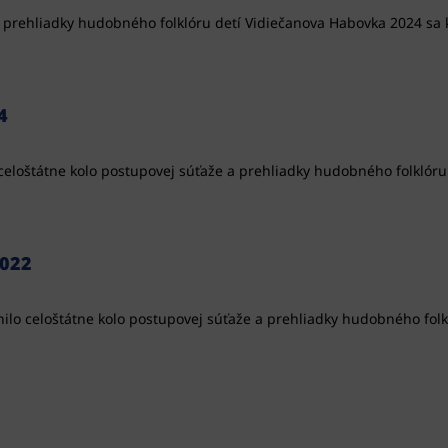
 prehliadky hudobného folklóru detí Vidiečanova Habovka 2024 sa k
4
 celoštátne kolo postupovej súťaže a prehliadky hudobného folklór
022
očnilo celoštátne kolo postupovej súťaže a prehliadky hudobného f