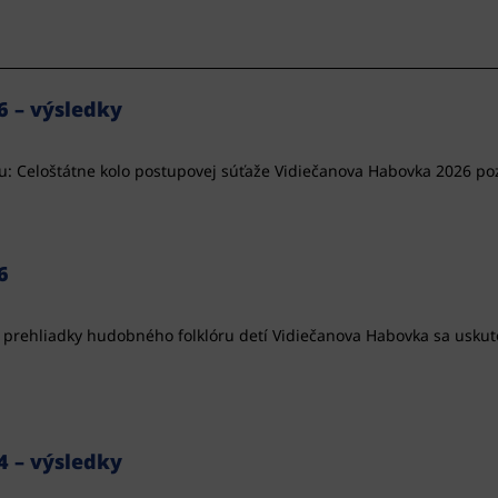
 – výsledky
vu: Celoštátne kolo postupovej súťaže Vidiečanova Habovka 2026 poz
6
 prehliadky hudobného folklóru detí Vidiečanova Habovka sa uskuto
 – výsledky