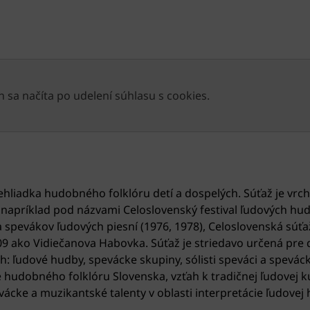
 sa načíta po udelení súhlasu s cookies.
ehliadka hudobného folklóru detí a dospelých. Súťaž je vr
 napríklad pod názvami Celoslovenský festival ľudových hud
 a spevákov ľudových piesní (1976, 1978), Celoslovenská súť
009 ako Vidiečanova Habovka. Súťaž je striedavo určená pre 
: ľudové hudby, spevácke skupiny, sólisti speváci a spevácke
hudobného folklóru Slovenska, vzťah k tradičnej ľudovej ku
cke a muzikantské talenty v oblasti interpretácie ľudovej 