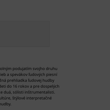
cholným podujatím svojho druhu
ieb a spevákov ľudových piesní
ažná prehliadka ľudovej hudby
deti do 16 rokov a pre dospelých
 duá, sólisti inštrumentalisti.
ltúre, štýlové interpretačné
hudby.