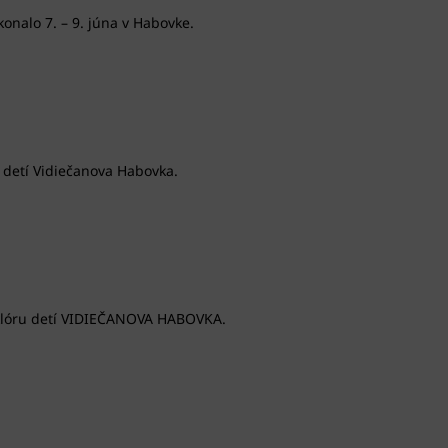
onalo 7. – 9. júna v Habovke.
u detí Vidiečanova Habovka.
olklóru detí VIDIEČANOVA HABOVKA.