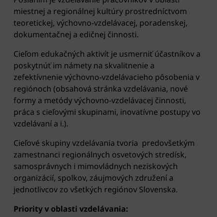
miestnej a regionálnej kultúry prostredníctvom
teoretickej, výchovno-vzdelávacej, poradenskej,
dokumentačnej a edičnej činnosti.
Cieľom edukačných aktivít je usmerniť účastníkov a
poskytnúť im námety na skvalitnenie a
zefektívnenie výchovno-vzdelávacieho pôsobenia v
regiónoch (obsahová stránka vzdelávania, nové
formy a metódy výchovno-vzdelávacej činnosti,
práca s cieľovými skupinami, inovatívne postupy vo
vzdelávaní a i.).
Cieľové skupiny vzdelávania tvoria predovšetkým
zamestnanci regionálnych osvetových stredísk,
samosprávnych i mimovládnych neziskových
organizácií, spolkov, záujmových združení a
jednotlivcov zo všetkých regiónov Slovenska.
Priority v oblasti vzdelávania: