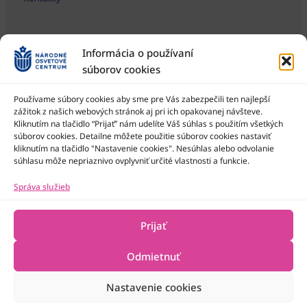
Informácia o používaní
súborov cookies
Používame súbory cookies aby sme pre Vás zabezpečili ten najlepší
zážitok z našich webových stránok aj pri ich opakovanej návšteve.
Kliknutím na tlačidlo “Prijať” nám udelíte Váš súhlas s použitím všetkých
Národné osvetové centrum je štátna príspevková organizácia
Ministerstva kultúry SR
súborov cookies. Detailne môžete použitie súborov cookies nastaviť
kliknutím na tlačidlo "Nastavenie cookies". Nesúhlas alebo odvolanie
súhlasu môže nepriaznivo ovplyvniť určité vlastnosti a funkcie.
Správa služieb
Prijať
Odmietnuť
Nastavenie cookies
2022-2026 © Národné osvetové centrum
Všetky práva vyhradené
Technická podpora