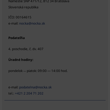
Námestie SNP 471/12, 812 34 Bratislava
Slovenská republika
IČO: 00164615
e-mail:
nocka@nocka.sk
Podateľňa
4. poschodie, č. dv. 407
Úradné hodiny:
pondelok
piatok: 09:00 — 14:00 hod.
—
e-mail:
podatelna@nocka.sk
tel.:
+421 2 204 71 202