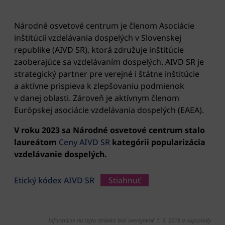
Národné osvetové centrum je členom Asociácie
inštitúcií vzdelávania dospelých v Slovenskej
republike (AIVD SR), ktorá združuje inštitúcie
zaoberajúce sa vzdelávaním dospelých. AIVD SR je
strategický partner pre verejné i štátne inštitúcie
a aktívne prispieva k zlepšovaniu podmienok
v danej oblasti. Zároveň je aktívnym členom
Európskej asociácie vzdelávania dospelých (EAEA).
V roku 2023 sa Národné osvetové centrum stalo
laureátom
Ceny AIVD SR
kategórii popularizácia
vzdelávanie dospelých.
Etický kódex AIVD SR
Stiahnuť
Informácie na tejto stránke boli zverejnené 1. 9. 2018 a naposledy