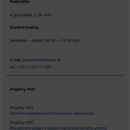
Podateľňa
4. poschodie, č. dv. 407
Úradné hodiny:
pondelok
piatok: 09:00 — 14:00 hod.
—
e-mail:
podatelna@nocka.sk
tel.:
+421 2 204 71 202
Projekty NOC
Projekty OPIS
Centrálna aplikačná infraštruktúra a registratúra
Projekty OPII
Manažment údajov v oblasti neprofesionálneho umenia