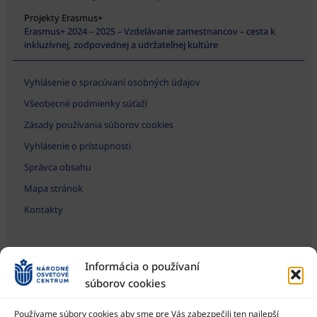
Projekty Erasmus+
Erasmus+ 2024 – 2025 – Vzdelávanie zamestnancov – cesta k
inkluzívnej, zodpovednej a udržateľnej kultúre
Vyhlásenie o spracúvaní osobných údajov
Všeobecné podmienky súťaží
Zásady používania súborov cookies
Vyhlásenie o prístupnosti
Správca obsahu
Mapa stránok
Kontakty
Informácia o používaní
súborov cookies
Používame súbory cookies aby sme pre Vás zabezpečili ten najlepší