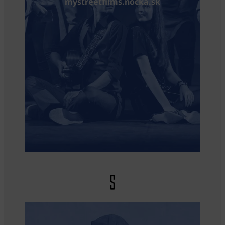
mystreetfilms.nocka.sk