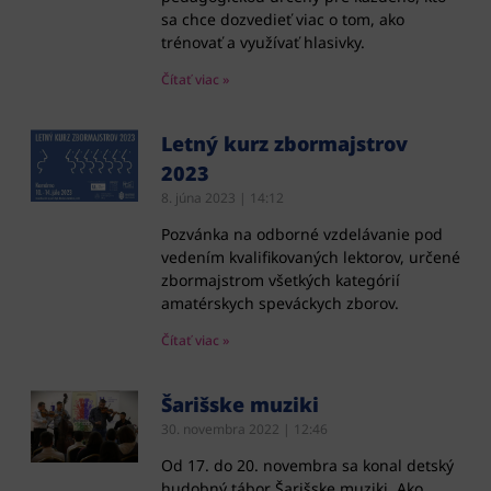
sa chce dozvedieť viac o tom, ako
trénovať a využívať hlasivky.
Čítať viac »
Letný kurz zbormajstrov
2023
8. júna 2023
14:12
Pozvánka na odborné vzdelávanie pod
vedením kvalifikovaných lektorov, určené
zbormajstrom všetkých kategórií
amatérskych speváckych zborov.
Čítať viac »
Šarišske muziki
30. novembra 2022
12:46
Od 17. do 20. novembra sa konal detský
hudobný tábor Šarišske muziki. Ako