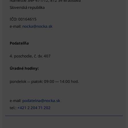
Námestie SNP 471/12, 812 34 Bratislava
Slovenská republika
IČO: 00164615
e-mail:
nocka@nocka.sk
Podateľňa
4. poschodie, č. dv. 407
Úradné hodiny:
pondelok
piatok: 09:00 — 14:00 hod.
—
e-mail:
podatelna@nocka.sk
tel.:
+421 2 204 71 202