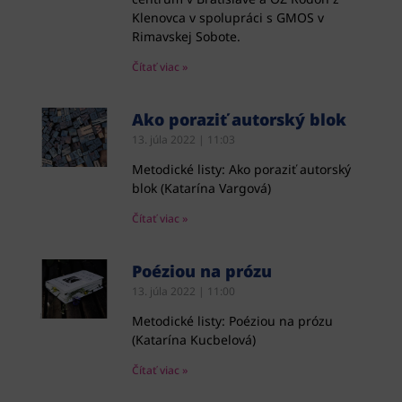
Klenovca v spolupráci s GMOS v
Rimavskej Sobote.
Čítať viac »
Ako poraziť autorský blok
13. júla 2022
11:03
Metodické listy: Ako poraziť autorský
blok (Katarína Vargová)
Čítať viac »
Poéziou na prózu
13. júla 2022
11:00
Metodické listy: Poéziou na prózu
(Katarína Kucbelová)
Čítať viac »