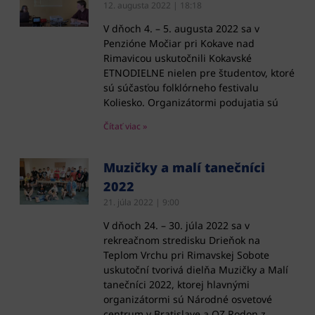
12. augusta 2022
18:18
V dňoch 4. – 5. augusta 2022 sa v
Penzióne Močiar pri Kokave nad
Rimavicou uskutočnili Kokavské
ETNODIELNE nielen pre študentov, ktoré
sú súčasťou folklórneho festivalu
Koliesko. Organizátormi podujatia sú
Čítať viac »
Muzičky a malí tanečníci
2022
21. júla 2022
9:00
V dňoch 24. – 30. júla 2022 sa v
rekreačnom stredisku Drieňok na
Teplom Vrchu pri Rimavskej Sobote
uskutoční tvorivá dielňa Muzičky a Malí
tanečníci 2022, ktorej hlavnými
organizátormi sú Národné osvetové
centrum v Bratislave a OZ Rodon z