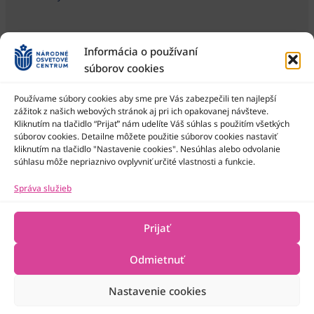
Informácia o používaní
súborov cookies
Používame súbory cookies aby sme pre Vás zabezpečili ten najlepší
zážitok z našich webových stránok aj pri ich opakovanej návšteve.
Kliknutím na tlačidlo “Prijať” nám udelíte Váš súhlas s použitím všetkých
Národné osvetové centrum je štátna príspevková organizácia
Ministerstva kultúry SR
súborov cookies. Detailne môžete použitie súborov cookies nastaviť
kliknutím na tlačidlo "Nastavenie cookies". Nesúhlas alebo odvolanie
súhlasu môže nepriaznivo ovplyvniť určité vlastnosti a funkcie.
Správa služieb
Prijať
Odmietnuť
Nastavenie cookies
2022-2026 © Národné osvetové centrum
Všetky práva vyhradené
Technická podpora