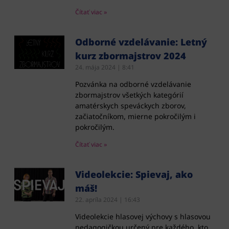
Čítať viac »
Odborné vzdelávanie: Letný
kurz zbormajstrov 2024
24. mája 2024
8:41
Pozvánka na odborné vzdelávanie
zbormajstrov všetkých kategórií
amatérskych speváckych zborov,
začiatočníkom, mierne pokročilým i
pokročilým.
Čítať viac »
Videolekcie: Spievaj, ako
máš!
22. apríla 2024
16:43
Videolekcie hlasovej výchovy s hlasovou
pedagogičkou určený pre každého, kto