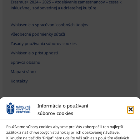
Erasmus+ 2024 – 2025 – Vzdelávanie zamestnancov – cesta k
inkluzívnej, zodpovednej a udržateľnej kultúre
Vyhlásenie o spracúvaní osobných údajov
Všeobecné podmienky súťaží
Zásady používania súborov cookies
Vyhlásenie o prístupnosti
Správca obsahu
Mapa stránok
Kontakty
Informácia o používaní
súborov cookies
Používame súbory cookies aby sme pre Vás zabezpečili ten najlepší
zážitok z našich webových stránok aj pri ich opakovanej návšteve.
Kliknutím na tlačidlo “Prijať” nám udelíte Váš súhlas s použitím všetkých
Národné osvetové centrum je štátna príspevková organizácia