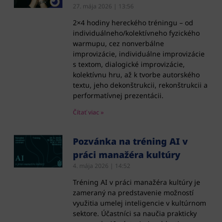
27. mája 2026
13:56
2×4 hodiny hereckého tréningu – od
individuálneho/kolektívneho fyzického
warmupu, cez nonverbálne
improvizácie, individuálne improvizácie
s textom, dialogické improvizácie,
kolektívnu hru, až k tvorbe autorského
textu, jeho dekonštrukcii, rekonštrukcii a
performatívnej prezentácii.
Čítať viac »
Pozvánka na tréning AI v
práci manažéra kultúry
4. mája 2026
14:52
Tréning AI v práci manažéra kultúry je
zameraný na predstavenie možností
využitia umelej inteligencie v kultúrnom
sektore. Účastníci sa naučia prakticky