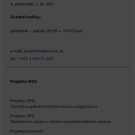
4. poschodie, č. dv. 407
Úradné hodiny:
pondelok
piatok: 09:00 — 14:00 hod.
—
e-mail:
podatelna@nocka.sk
tel.:
+421 2 204 71 202
Projekty NOC
Projekty OPIS
Centrálna aplikačná infraštruktúra a registratúra
Projekty OPII
Manažment údajov v oblasti neprofesionálneho umenia
Projekty Erasmus+