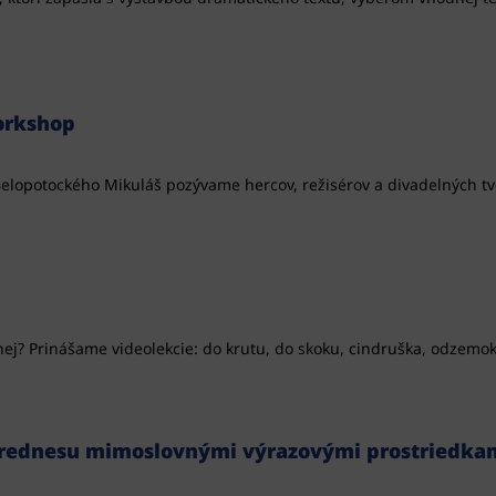
orkshop
alu Belopotockého Mikuláš pozývame hercov, režisérov a divadelných 
ej? Prinášame videolekcie: do krutu, do skoku, cindruška, odzemok
rednesu mimoslovnými výrazovými prostriedka