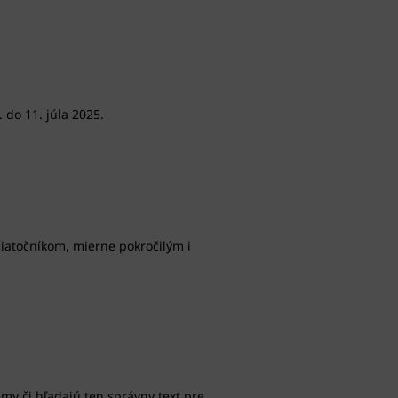
 do 11. júla 2025.
iatočníkom, mierne pokročilým i
my či hľadajú ten správny text pre