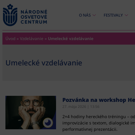
content
O NÁS
FESTIVALY
Úvod
»
Vzdelávanie
»
Umelecké vzdelávanie
Umelecké vzdelávanie
Pozvánka na workshop Her
27. mája 2026
13:56
2×4 hodiny hereckého tréningu – od
improvizácie s textom, dialogické im
performatívnej prezentácii.