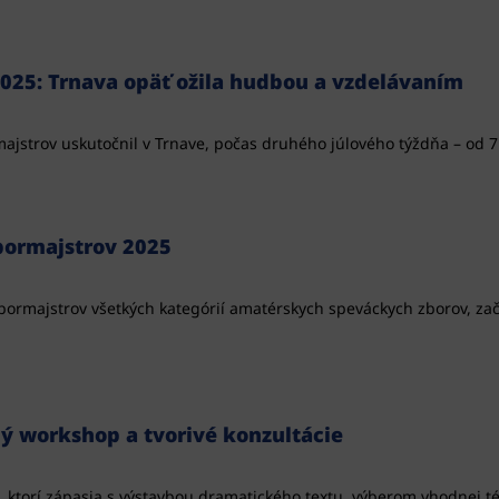
2025: Trnava opäť ožila hudbou a vzdelávaním
ajstrov uskutočnil v Trnave, počas druhého júlového týždňa – od 7.
bormajstrov 2025
ormajstrov všetkých kategórií amatérskych speváckych zborov, zač
ý workshop a tvorivé konzultácie
 ktorí zápasia s výstavbou dramatického textu, výberom vhodnej té