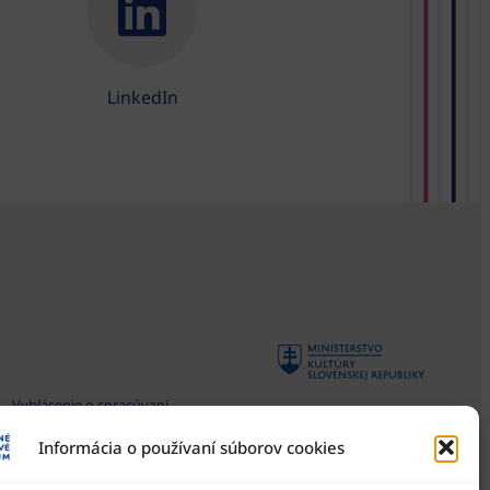
LinkedIn
Vyhlásenie o spracúvaní
osobných údajov
Informácia o používaní súborov cookies
Všeobecné podmienky súťaží
Národné osvetové centrum
je štátna príspevková