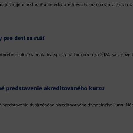
 majú záujem hodnotiť umelecký prednes ako porotcovia v rámci niž
 pre deti sa ruší
, ktorého realizácia mala byť spustená koncom roka 2024, sa z dôvod
né predstavenie akreditovaného kurzu
 predstavenie dvojročného akreditovaného divadelného kurzu Ná