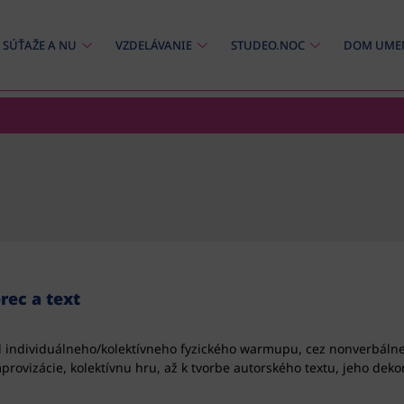
SÚŤAŽE A NU
VZDELÁVANIE
STUDEO.NOC
DOM UME
ec a text
 individuálneho/kolektívneho fyzického warmupu, cez nonverbálne
provizácie, kolektívnu hru, až k tvorbe autorského textu, jeho dekon