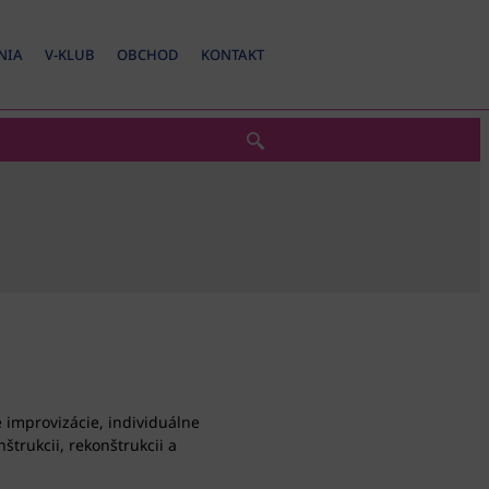
NIA
V-KLUB
OBCHOD
KONTAKT
 improvizácie, individuálne
štrukcii, rekonštrukcii a