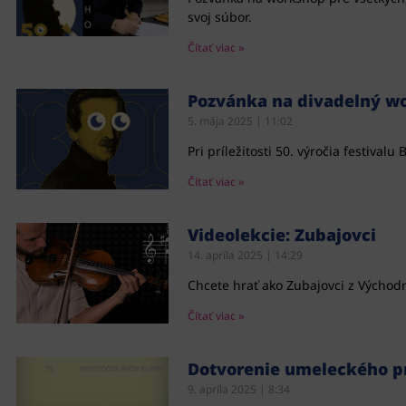
svoj súbor.
Čítať viac »
Pozvánka na divadelný w
5. mája 2025
11:02
Pri príležitosti 50. výročia festiv
Čítať viac »
Videolekcie: Zubajovci
14. apríla 2025
14:29
Chcete hrať ako Zubajovci z Východn
Čítať viac »
Dotvorenie umeleckého p
9. apríla 2025
8:34