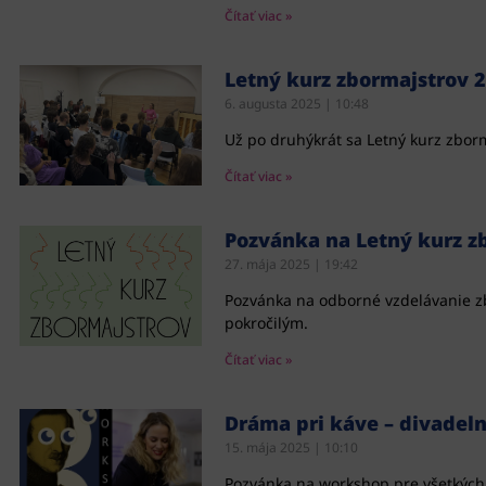
Čítať viac »
Letný kurz zbormajstrov 
6. augusta 2025
10:48
Už po druhýkrát sa Letný kurz zborm
Čítať viac »
Pozvánka na Letný kurz z
27. mája 2025
19:42
Pozvánka na odborné vzdelávanie zb
pokročilým.
Čítať viac »
Dráma pri káve – divadeln
15. mája 2025
10:10
Pozvánka na workshop pre všetkých,