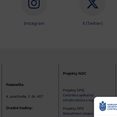
Instagram
X (Twitter)
Projekty NOC
Podateľňa
Projekty OPIS
Centrálna aplikačná
4. poschodie, č. dv. 407
infraštruktúra a registratúra
Úradné hodiny:
Projekty OPII
Manažment údajov v oblasti