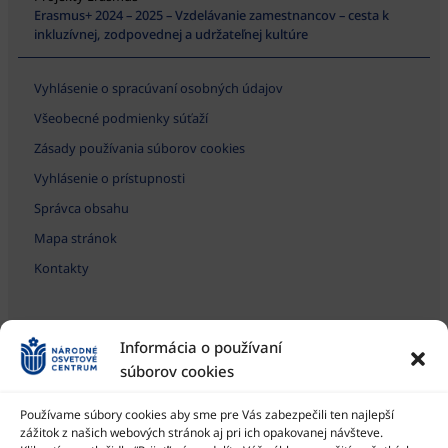
Erasmus+ 2024 – 2025 – Vzdelávanie zamestnancov – cesta k
inkluzívnej, zodpovednej a udržateľnej kultúre
Vyhlásenie o spracúvaní osobných údajov
Všeobecné podmienky súťaží
Zásady používania súborov cookies
Vyhlásenie o prístupnosti
Správca obsahu
Mapa stránok
Kontakty
Informácia o používaní
súborov cookies
Používame súbory cookies aby sme pre Vás zabezpečili ten najlepší
zážitok z našich webových stránok aj pri ich opakovanej návšteve.