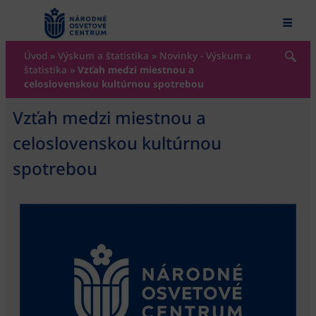
content
Úvod
»
Výskum a štatistika
»
Novinky - Výskum a
štatistika
»
Vzťah medzi miestnou a
celoslovenskou kultúrnou spotrebou
Vzťah medzi miestnou a
celoslovenskou kultúrnou
spotrebou