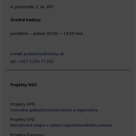
4. poschodie, č. dv. 407
Úradné hodiny:
pondelok
piatok: 09:00 — 14:00 hod.
—
e-mail:
podatelna@nocka.sk
tel.:
+421 2 204 71 202
Projekty NOC
Projekty OPIS
Centrálna aplikačná infraštruktúra a registratúra
Projekty OPII
Manažment údajov v oblasti neprofesionálneho umenia
Projekty Erasmus+