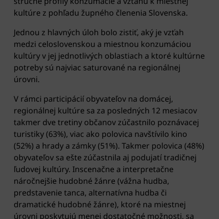
stručné profily konzumácie a vzťahu k miestnej
kultúre z pohľadu župného členenia Slovenska.
Jednou z hlavných úloh bolo zistiť, aký je vzťah
medzi celoslovenskou a miestnou konzumáciou
kultúry v jej jednotlivých oblastiach a ktoré kultúrne
potreby sú najviac saturované na regionálnej
úrovni.
V rámci participácií obyvateľov na domácej,
regionálnej kultúre sa za posledných 12 mesiacov
takmer dve tretiny občanov zúčastnilo poznávacej
turistiky (63%), viac ako polovica navštívilo kino
(52%) a hrady a zámky (51%). Takmer polovica (48%)
obyvateľov sa ešte zúčastnila aj podujatí tradičnej
ľudovej kultúry. Inscenačne a interpretačne
náročnejšie hudobné žánre (vážna hudba,
predstavenie tanca, alternatívna hudba či
dramatické hudobné žánre), ktoré na miestnej
úrovni poskytujú menej dostatočné možnosti, sa