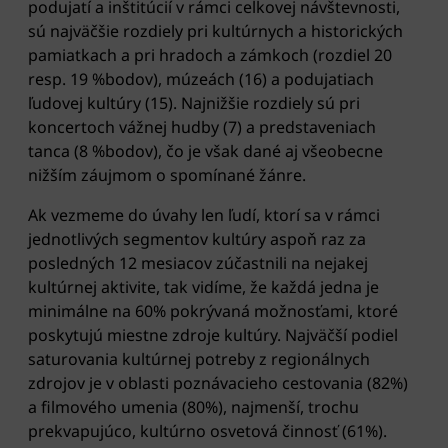
podujatí a inštitúcií v rámci celkovej návštevnosti,
sú najväčšie rozdiely pri kultúrnych a historických
pamiatkach a pri hradoch a zámkoch (rozdiel 20
resp. 19 %bodov), múzeách (16) a podujatiach
ľudovej kultúry (15). Najnižšie rozdiely sú pri
koncertoch vážnej hudby (7) a predstaveniach
tanca (8 %bodov), čo je však dané aj všeobecne
nižším záujmom o spomínané žánre.
Ak vezmeme do úvahy len ľudí, ktorí sa v rámci
jednotlivých segmentov kultúry aspoň raz za
posledných 12 mesiacov zúčastnili na nejakej
kultúrnej aktivite, tak vidíme, že každá jedna je
minimálne na 60% pokrývaná možnosťami, ktoré
poskytujú miestne zdroje kultúry. Najväčší podiel
saturovania kultúrnej potreby z regionálnych
zdrojov je v oblasti poznávacieho cestovania (82%)
a filmového umenia (80%), najmenší, trochu
prekvapujúco, kultúrno osvetová činnosť (61%).