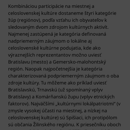
Kombináciou participácie na miestnej a
celoslovenskej kultúre dostaneme štyri kategórie
žúp (regiónov), podľa vzťahu ich obyvateľov k
sledovaným dvom zdrojom kultúrnych aktivít.
Najmenej zastúpená je kategória definovaná
nadpriemerným záujmom o lokálne aj
celoslovenské kultúrne podujatia, kde ako
výraznejších reprezentantov možno uviesť
Bratislavu (mesto) a Gemersko-malohontský
región. Naopak najpočetnejšia je kategória
charakterizovaná podpriemerným záujmom o oba
zdroje kultúry. Tu môžeme ako príklad uviesť
Bratislavskú, Trnavskú (už spomínaný vplyv
Bratislavy) a Komárňanskú župu (vplyv etnických
faktorov). Najväčšími „kultúrnymi lokálpatriotmi“ (v
zmysle vysokej účasti na miestnej, a nízkej na
celoslovenskej kultúre) sú Spišiaci, ich protipólom
sú občania Žilinského regiónu. K priesečníku oboch