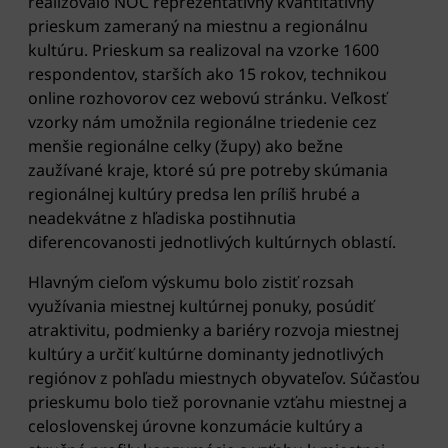
realizovalo NOC reprezentatívny kvantitatívny
prieskum zameraný na miestnu a regionálnu
kultúru. Prieskum sa realizoval na vzorke 1600
respondentov, starších ako 15 rokov, technikou
online rozhovorov cez webovú stránku. Veľkosť
vzorky nám umožnila regionálne triedenie cez
menšie regionálne celky (župy) ako bežne
zaužívané kraje, ktoré sú pre potreby skúmania
regionálnej kultúry predsa len príliš hrubé a
neadekvátne z hľadiska postihnutia
diferencovanosti jednotlivých kultúrnych oblastí.
Hlavným cieľom výskumu bolo zistiť rozsah
využívania miestnej kultúrnej ponuky, posúdiť
atraktivitu, podmienky a bariéry rozvoja miestnej
kultúry a určiť kultúrne dominanty jednotlivých
regiónov z pohľadu miestnych obyvateľov. Súčasťou
prieskumu bolo tiež porovnanie vzťahu miestnej a
celoslovenskej úrovne konzumácie kultúry a