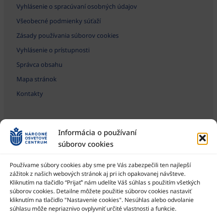
Vyhlásenie o spracúvaní osobných údajov
Všeobecné podmienky súťaží
Zásady používania súborov cookies
Vyhlásenie o prístupnosti
Správca obsahu
Mapa stránok
Kontakty
Informácia o používaní
súborov cookies
Používame súbory cookies aby sme pre Vás zabezpečili ten najlepší
zážitok z našich webových stránok aj pri ich opakovanej návšteve.
Kliknutím na tlačidlo “Prijať” nám udelíte Váš súhlas s použitím všetkých
Národné osvetové centrum je štátna príspevková organizácia
Ministerstva kultúry SR
súborov cookies. Detailne môžete použitie súborov cookies nastaviť
kliknutím na tlačidlo "Nastavenie cookies". Nesúhlas alebo odvolanie
súhlasu môže nepriaznivo ovplyvniť určité vlastnosti a funkcie.