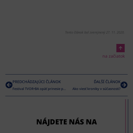
Tento článok bol zverejnený 27. 11. 2020.
na začiatok
PREDCHÁDZAJÚCI ČLÁNOK
ĎALŠÍ ČLÁNOK
Festival TVOR•BA opäť prinesie priestor pre umenie, vzájomné inšpirácie a radosť z tvorivosti
Ako viesť kroniky v súčasnosti?
NÁJDETE NÁS NA