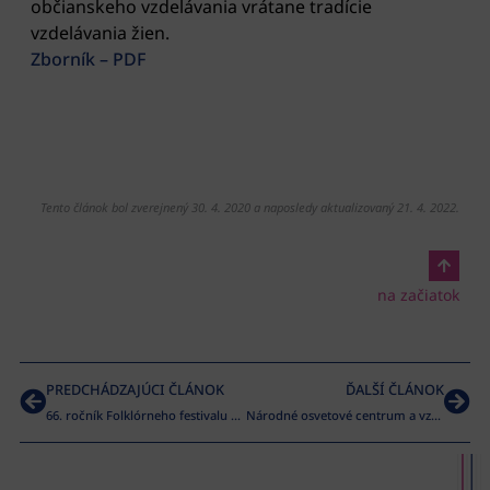
občianskeho vzdelávania vrátane tradície
vzdelávania žien.
Zborník – PDF
Tento článok bol zverejnený 30. 4. 2020 a naposledy aktualizovaný 21. 4. 2022.
na začiatok
PREDCHÁDZAJÚCI ČLÁNOK
ĎALŠÍ ČLÁNOK
66. ročník Folklórneho festivalu Východná 2020 sa presúva na 1. – 4. júla 2021
Národné osvetové centrum a vzdelávanie 2007-2018