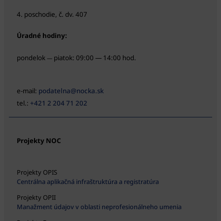
4. poschodie, č. dv. 407
Úradné hodiny:
pondelok
piatok: 09:00 — 14:00 hod.
—
e-mail:
podatelna@nocka.sk
tel.:
+421 2 204 71 202
Projekty NOC
Projekty OPIS
Centrálna aplikačná infraštruktúra a registratúra
Projekty OPII
Manažment údajov v oblasti neprofesionálneho umenia