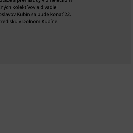
súťaže a prehliadky v umeleckom
ných kolektívov a divadiel
oslavov Kubín sa bude konať 22.
tredisku v Dolnom Kubíne.