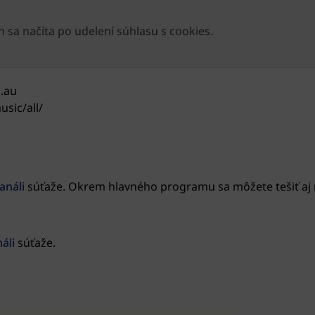
 sa načíta po udelení súhlasu s cookies.
m.au
sic/all/
análi
súťaže. Okrem hlavného programu sa môžete tešiť aj 
áli
súťaže.