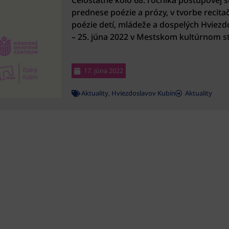
Celoštátne kolo 68. ročníka postupovej 
prednese poézie a prózy, v tvorbe recitač
poézie detí, mládeže a dospelých Hviezd
– 25. júna 2022 v Mestskom kultúrnom s
17. júna 2022
Aktuality
,
Hviezdoslavov Kubín
Aktuality