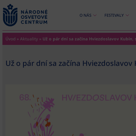
content
O NÁS
FESTIVALY
Úvod
»
Aktuality
»
Už o pár dní sa začína Hviezdoslavov Kubín, 
Už o pár dní sa začína Hviezdoslavov 