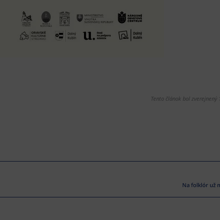
Tento článok bol zverejnený 
Na folklór už m