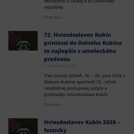
recitátorov z Českej a zo Slovenskej
republiky.
Čítať viac »
72. Hviezdoslavov Kubín
priniesol do Dolného Kubína
to najlepšie z umeleckého
prednesu
7. júla 2026
16:40
Tretí júnový týždeň, 16. – 20. júna 2026 v
Dolnom Kubíne vyvrcholil 72. ročník
celoštátnej postupovej súťaže a
prehliadky Hviezdoslavov Kubín.
Čítať viac »
Hviezdoslavov Kubín 2026 –
festníky