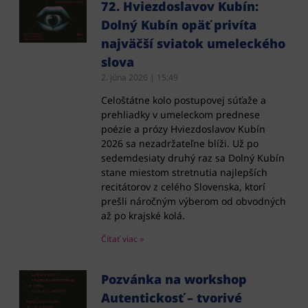
72. Hviezdoslavov Kubín:
Dolný Kubín opäť privíta
najväčší sviatok umeleckého
slova
2. júna 2026
15:49
Celoštátne kolo postupovej súťaže a
prehliadky v umeleckom prednese
poézie a prózy Hviezdoslavov Kubín
2026 sa nezadržateľne blíži. Už po
sedemdesiaty druhý raz sa Dolný Kubín
stane miestom stretnutia najlepších
recitátorov z celého Slovenska, ktorí
prešli náročným výberom od obvodných
až po krajské kolá.
Čítať viac »
Pozvánka na workshop
Autentickosť – tvorivé