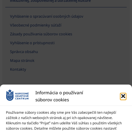
inkluzívnej, zodpovednej a udržateľnej kultúre
Vyhlásenie o spracúvaní osobných údajov
Všeobecné podmienky súťaží
Zásady používania súborov cookies
Vyhlásenie o prístupnosti
Správca obsahu
Mapa stránok
Kontakty
Informácia o používaní
súborov cookies
Používame súbory cookies aby sme pre Vás zabezpečili ten najlepší
zážitok z našich webových stránok aj pri ich opakovanej návšteve.
Kliknutím na tlačidlo “Prijať” nám udelíte Váš súhlas s použitím všetkých
Národné osvetové centrum je štátna príspevková organizácia
Ministerstva kultúry SR
súborov cookies. Detailne môžete použitie súborov cookies nastaviť