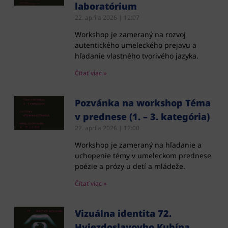
laboratórium
22. apríla 2026
12:07
Workshop je zameraný na rozvoj
autentického umeleckého prejavu a
hľadanie vlastného tvorivého jazyka.
Čítať viac »
Pozvánka na workshop Téma
v prednese (1. – 3. kategória)
22. apríla 2026
12:00
Workshop je zameraný na hľadanie a
uchopenie témy v umeleckom prednese
poézie a prózy u detí a mládeže.
Čítať viac »
Vizuálna identita 72.
Hviezdoslavovho Kubína