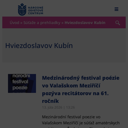
content
Úvod
»
Súťaže a prehliadky
»
Hviezdoslavov Kubín
Hviezdoslavov Kubín
Medzinárodný festival poézie
vo Valašskom Meziříčí
pozýva recitátorov na 61.
ročník
13. júla 2026
13:26
Mezinárodní festival poezie vo
Valašskom Meziříčí je súťaž amatérskych