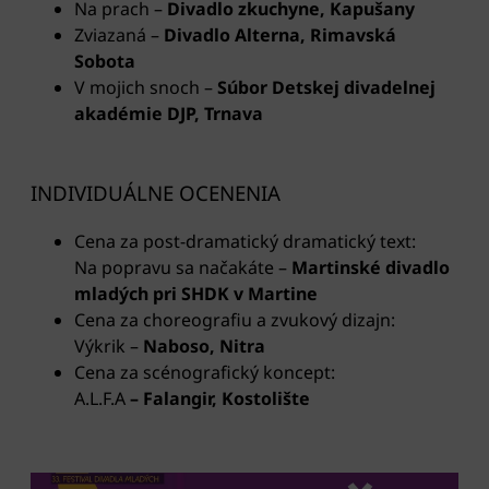
Na prach –
Divadlo zkuchyne, Kapušany
Zviazaná –
Divadlo Alterna, Rimavská
Sobota
V mojich snoch –
Súbor Detskej divadelnej
akadémie DJP, Trnava
INDIVIDUÁLNE OCENENIA
Cena za post-dramatický dramatický text:
Na popravu sa načakáte –
Martinské divadlo
mladých pri SHDK v Martine
Cena za choreografiu a zvukový dizajn:
Výkrik –
Naboso, Nitra
Cena za scénografický koncept:
A.L.F.A
– Falangir, Kostolište