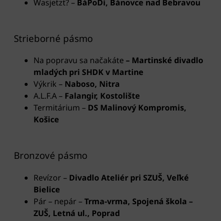
Wasjetzt? –
BáPoDi, Bánovce nad Bebravou
Strieborné pásmo
Na popravu sa načakáte
– Martinské divadlo
mladých pri SHDK v Martine
Výkrik –
Naboso, Nitra
A.L.F.A –
Falangir, Kostolište
Termitárium –
DS Malinový Kompromis,
Košice
Bronzové pásmo
Revízor –
Divadlo Ateliér pri SZUŠ, Veľké
Bielice
Pár – nepár –
Trma-vrma, Spojená škola –
ZUŠ, Letná ul., Poprad