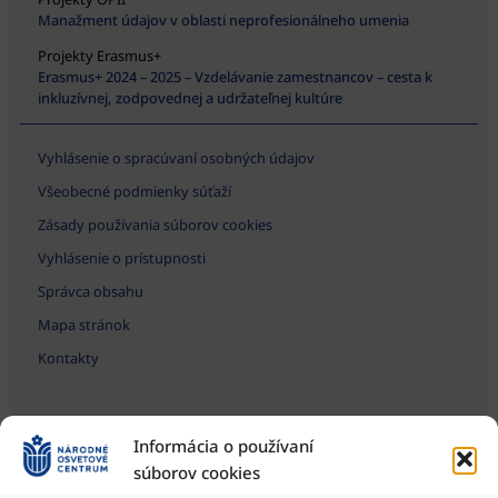
Manažment údajov v oblasti neprofesionálneho umenia
Projekty Erasmus+
Erasmus+ 2024 – 2025 – Vzdelávanie zamestnancov – cesta k
inkluzívnej, zodpovednej a udržateľnej kultúre
Vyhlásenie o spracúvaní osobných údajov
Všeobecné podmienky súťaží
Zásady používania súborov cookies
Vyhlásenie o prístupnosti
Správca obsahu
Mapa stránok
Kontakty
Informácia o používaní
súborov cookies