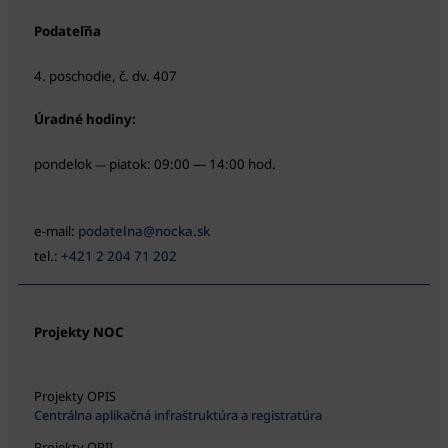
Podateľňa
4. poschodie, č. dv. 407
Úradné hodiny:
pondelok
piatok: 09:00 — 14:00 hod.
—
e-mail:
podatelna@nocka.sk
tel.:
+421 2 204 71 202
Projekty NOC
Projekty OPIS
Centrálna aplikačná infraštruktúra a registratúra
Projekty OPII