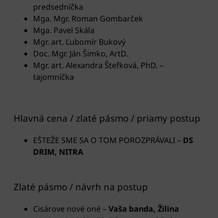
predsedníčka
Mga. Mgr. Roman Gombarček
Mga. Pavel Skála
Mgr. art. Ľubomír Bukový
Doc. Mgr. Ján Šimko, ArtD.
Mgr. art. Alexandra Štefková, PhD. –
tajomníčka
Hlavná cena / zlaté pásmo / priamy postup
EŠTEŽE SME SA O TOM POROZPRÁVALI –
DS
DRIM, NITRA
Zlaté pásmo / návrh na postup
Cisárove nové oné –
Vaša banda, Žilina