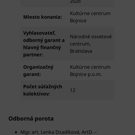
2026
Kultúrne centrum
Miesto konania:
Bojnice
Vyhlasovateľ,
Národné osvetové
odborný garant a
centrum,
hlavný finančný
Bratislava
partner:
Organizačný
Kultúrne centrum
garant:
Bojnice p.o.m.
Počet súťažných
12
kolektívov
:
Odborná porota
Mgr. art. Lenka Dzadíková, ArtD. –