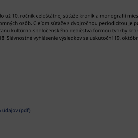
 už 10. ročník celoštátnej súťaže kroník a monografií mies
romných osôb. Cieľom súťaže s dvojročnou periodicitou je p
ranu kultúrno-spoločenského dedičstva formou tvorby kroní
18 Slávnostné vyhlásenie výsledkov sa uskutoční 19. októb
 údajov (pdf)