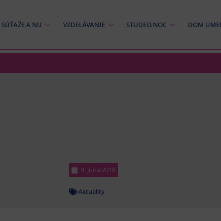
SÚŤAŽE A NU
VZDELÁVANIE
STUDEO.NOC
DOM UME
9. júna 2018
Aktuality