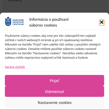
Informácia o používaní
súborov cookies
Používame súbory cookies aby sme pre Vás zabezpečili ten najlepší
zážitok z našich webových stránok aj pri ich opakovanej návšteve.
Kliknutím na tlačidlo “Prijať” nám udelíte Váš súhlas s použitím všetkých
Národné osvetové centrum je štátna príspevková organizácia
Ministerstva kultúry SR
súborov cookies. Detailne môžete použitie súborov cookies nastaviť
kliknutím na tlačidlo "Nastavenie cookies". Nesúhlas alebo odvolanie
súhlasu môže nepriaznivo ovplyvniť určité vlastnosti a funkcie.
Správa služieb
Prijať
Odmietnuť
Nastavenie cookies
2022-2026 © Národné osvetové centrum
Všetky práva vyhradené
Technická podpora