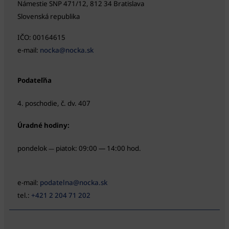
Námestie SNP 471/12, 812 34 Bratislava
Slovenská republika
IČO: 00164615
e-mail:
nocka@nocka.sk
Podateľňa
4. poschodie, č. dv. 407
Úradné hodiny:
pondelok
piatok: 09:00 — 14:00 hod.
—
e-mail:
podatelna@nocka.sk
tel.:
+421 2 204 71 202