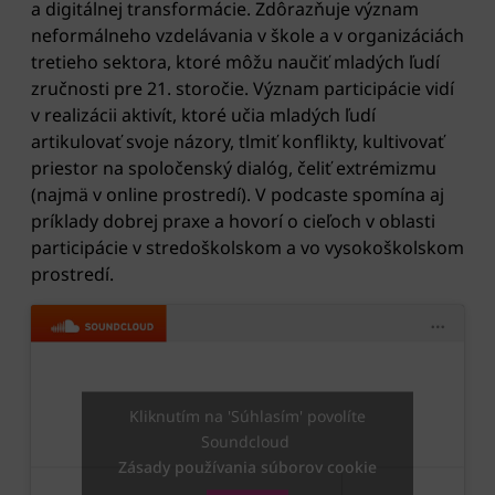
a digitálnej transformácie. Zdôrazňuje význam
neformálneho vzdelávania v škole a v organizáciách
tretieho sektora, ktoré môžu naučiť mladých ľudí
zručnosti pre 21. storočie. Význam participácie vidí
v realizácii aktivít, ktoré učia mladých ľudí
artikulovať svoje názory, tlmiť konflikty, kultivovať
priestor na spoločenský dialóg, čeliť extrémizmu
(najmä v online prostredí). V podcaste spomína aj
príklady dobrej praxe a hovorí o cieľoch v oblasti
participácie v stredoškolskom a vo vysokoškolskom
prostredí.
Kliknutím na 'Súhlasím' povolíte
Soundcloud
Zásady používania súborov cookie