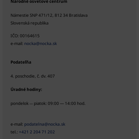
Národné osvetové centrum
Námestie SNP 471/12, 812 34 Bratislava
Slovenská republika
IČO: 00164615
e-mail:
nocka@nocka.sk
Podateľňa
4. poschodie, č. dv. 407
Úradné hodiny:
pondelok
piatok: 09:00 — 14:00 hod.
—
e-mail:
podatelna@nocka.sk
tel.:
+421 2 204 71 202