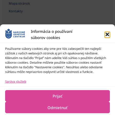
Mapa stránok
Kontakty
Informácia o používaní
súborov cookies
Používame súbory cookies aby sme pre Vás zabezpečili ten najlepší
zážitok z našich webových stránok aj pri ich opakovanej návšteve.
Kliknutím na tlačidlo “Prijať” nám udelíte Váš súhlas s použitím všetkých
Národné osvetové centrum je štátna príspevková organizácia
Ministerstva kultúry SR
súborov cookies. Detailne môžete použitie súborov cookies nastaviť
kliknutím na tlačidlo "Nastavenie cookies". Nesúhlas alebo odvolanie
súhlasu môže nepriaznivo ovplyvniť určité vlastnosti a funkcie.
Správa služieb
Prijať
Odmietnuť