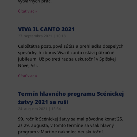
výtvarných prác.
Čítať viac »
VIVA IL CANTO 2021
27. septembra 2021
10:18
Celoštátna postupová súťaž a prehliadka dospelých
speváckych zborov Viva il canto oslávi päťročné
jubileum. Už po tretí raz sa uskutoční v Spišskej
Novej Vsi.
Čítať viac »
Termín hlavného programu Scénickej
žatvy 2021 sa ruší
24. augusta 2021
13:54
99. ročník Scénickej žatvy sa mal pôvodne konať 25.
až 29. augusta, v tomto termíne sa však hlavný
program v Martine nakoniec neuskutoční.