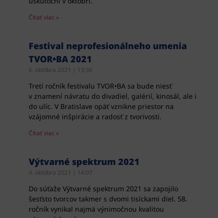
uskutoční v októbri.
Čítať viac »
Festival neprofesionálneho umenia
TVOR•BA 2021
6. októbra 2021
13:36
Tretí ročník festivalu TVOR•BA sa bude niesť
v znamení návratu do divadiel, galérií, kinosál, ale i
do ulíc. V Bratislave opäť vznikne priestor na
vzájomné inšpirácie a radosť z tvorivosti.
Čítať viac »
Výtvarné spektrum 2021
4. októbra 2021
14:07
Do súťaže Výtvarné spektrum 2021 sa zapojilo
šesťsto tvorcov takmer s dvomi tisíckami diel. 58.
ročník vynikal najmä výnimočnou kvalitou