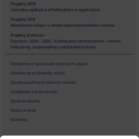
Projekty OPIS
Centrálna aplikačná infraštruktúra a registratúra
Projekty OPII
Manažment údajov v oblasti neprofesionálneho umenia
Projekty Erasmus+
Erasmus+ 2024 – 2025 – Vzdelávanie zamestnancov – cesta k
inkluzívnej, zodpovednej a udržateľnej kultúre
Vyhlásenie o spracúvaní osobných údajov
Všeobecné podmienky súťaží
Zásady používania súborov cookies
Vyhlásenie o prístupnosti
Správca obsahu
Mapa stránok
Kontakty