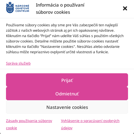
Informácia o používaní
súborov cookies
Používame súbory cookies aby sme pre Vás zabezpečili ten najlepší
zážitok z našich webových stránok aj pri ich opakovanej návšteve.
Kliknutím na tlačidlo “Prijať” nám udelíte Váš súhlas s použitím všetkých
Národné osvetové centrum je štátna príspevková organizácia
Ministerstva kultúry SR
súborov cookies. Detailne môžete použitie súborov cookies nastaviť
kliknutím na tlačidlo "Nastavenie cookies". Nesúhlas alebo odvolanie
súhlasu môže nepriaznivo ovplyvniť určité vlastnosti a funkcie.
Správa služieb
Prijať
Odmietnuť
Nastavenie cookies
2022-2026 © Národné osvetové centrum
Všetky práva vyhradené
Technická podpora
Zásady používania súborov
Vyhlásenie o spracúvaní osobných
cookie
údajov