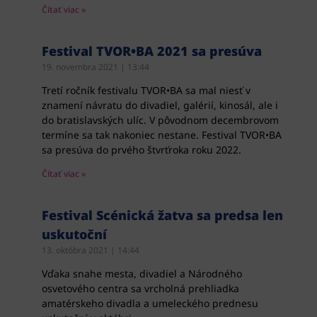
Čítať viac »
Festival TVOR•BA 2021 sa presúva
19. novembra 2021
13:44
Tretí ročník festivalu TVOR•BA sa mal niesť v
znamení návratu do divadiel, galérií, kinosál, ale i
do bratislavských ulíc. V pôvodnom decembrovom
termíne sa tak nakoniec nestane. Festival TVOR•BA
sa presúva do prvého štvrťroka roku 2022.
Čítať viac »
Festival Scénická žatva sa predsa len
uskutoční
13. októbra 2021
14:44
Vďaka snahe mesta, divadiel a Národného
osvetového centra sa vrcholná prehliadka
amatérskeho divadla a umeleckého prednesu