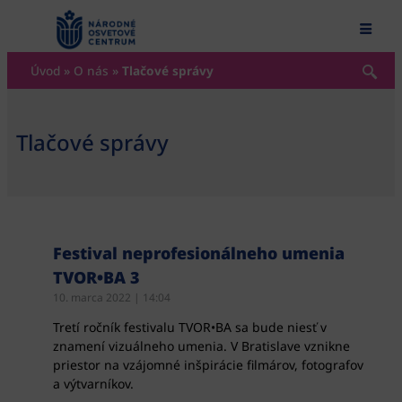
content
Úvod
»
O nás
»
Tlačové správy
Tlačové správy
Festival neprofesionálneho umenia
TVOR•BA 3
10. marca 2022
14:04
Tretí ročník festivalu TVOR•BA sa bude niesť v
znamení vizuálneho umenia. V Bratislave vznikne
priestor na vzájomné inšpirácie filmárov, fotografov
a výtvarníkov.