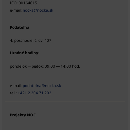
IČO: 00164615
e-mail:
nocka@nocka.sk
Podateľňa
4. poschodie, č. dv. 407
Úradné hodiny:
pondelok
piatok: 09:00 — 14:00 hod.
—
e-mail:
podatelna@nocka.sk
tel.:
+421 2 204 71 202
Projekty NOC