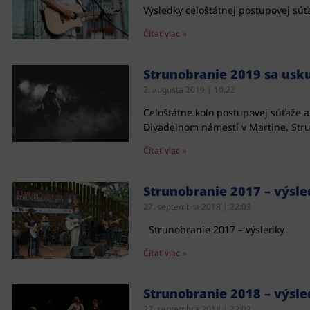
Výsledky celoštátnej postupovej s
Čítať viac »
Strunobranie 2019 sa usk
2. augusta 2019
10:22
Celoštátne kolo postupovej súťaže a
Divadelnom námestí v Martine. Stru
Čítať viac »
Strunobranie 2017 – výsl
27. septembra 2018
22:03
Strunobranie 2017 – výsledky
Čítať viac »
Strunobranie 2018 – výsl
27. septembra 2018
22:02