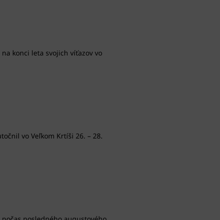
a konci leta svojich víťazov vo
očnil vo Veľkom Krtíši 26. – 28.
ná počas posledného augustového