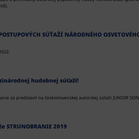
íši.
POSTUPOVÝCH SÚŤAŽÍ NÁRODNÉHO OSVETOVÉHO
2022.
inárodnej hudobnej súťaži!
anie sa predstavil na československej autorskej súťaži JUNIOR SO
ťaže STRUNOBRANIE 2019