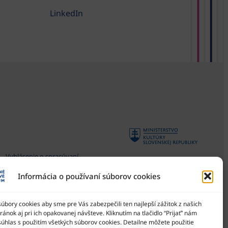
LinkedIn
Vyhlásenie o spracúvaní
osobných údajov
Informácia o používaní súborov cookies
Všeobecné podmienky súťaží
Národné osvetové centrum
je štátna príspevková
Zásady používania súborov
organizácia Ministerstva
bory cookies aby sme pre Vás zabezpečili ten najlepší zážitok z našich
cookies
kultúry SR
ánok aj pri ich opakovanej návšteve. Kliknutím na tlačidlo “Prijať” nám
Vyhlásenie o prístupnosti
súhlas s použitím všetkých súborov cookies. Detailne môžete použitie