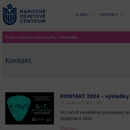
content
O NÁS
FESTIVALY
Úvod
»
Súťaže a prehliadky
»
Kontakt
Kontakt
KONTAKT 2024 – výsledky
10. septembra 2024
9:55
24. ročník celoštátnej postupovej sú
septembra 2024.
Čítať viac »