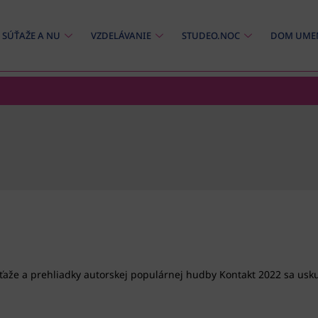
SÚŤAŽE A NU
VZDELÁVANIE
STUDEO.NOC
DOM UME
ťaže a prehliadky autorskej populárnej hudby Kontakt 2022 sa uskuto