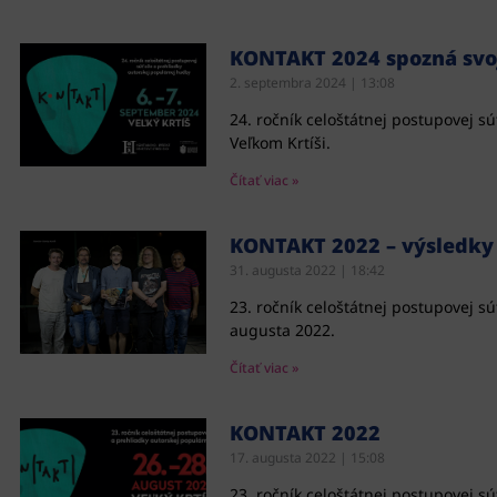
KONTAKT 2024 spozná svoj
2. septembra 2024
13:08
24. ročník celoštátnej postupovej s
Veľkom Krtíši.
Čítať viac »
KONTAKT 2022 – výsledky
31. augusta 2022
18:42
23. ročník celoštátnej postupovej s
augusta 2022.
Čítať viac »
KONTAKT 2022
17. augusta 2022
15:08
23. ročník celoštátnej postupovej 