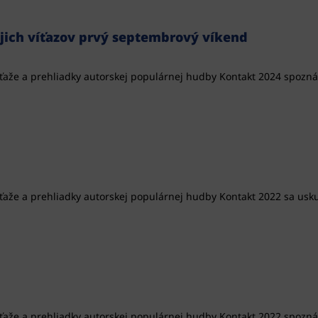
ich víťazov prvý septembrový víkend
úťaže a prehliadky autorskej populárnej hudby Kontakt 2024 spozná n
úťaže a prehliadky autorskej populárnej hudby Kontakt 2022 sa uskut
súťaže a prehliadky autorskej populárnej hudby Kontakt 2022 spoz