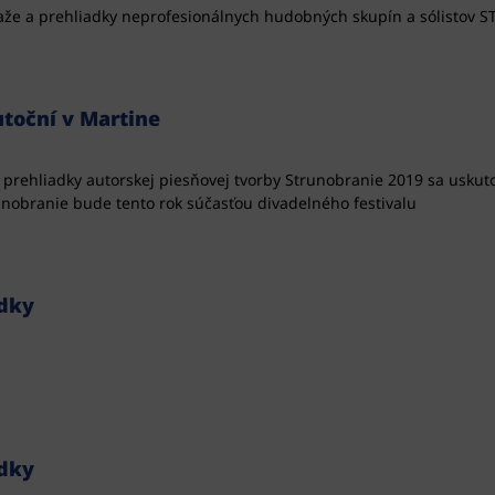
úťaže a prehliadky neprofesionálnych hudobných skupín a sólistov
utoční v Martine
 prehliadky autorskej piesňovej tvorby Strunobranie 2019 sa uskut
nobranie bude tento rok súčasťou divadelného festivalu
edky
edky