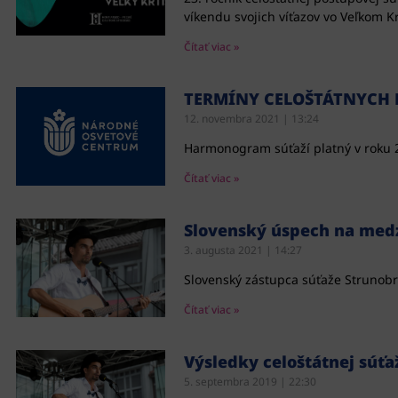
víkendu svojich víťazov vo Veľkom Krt
Čítať viac »
TERMÍNY CELOŠTÁTNYCH 
12. novembra 2021
13:24
Harmonogram súťaží platný v roku 
Čítať viac »
Slovenský úspech na medz
3. augusta 2021
14:27
Slovenský zástupca súťaže Strunobr
Čítať viac »
Výsledky celoštátnej sú
5. septembra 2019
22:30