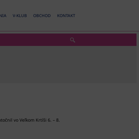
NIA
V-KLUB
OBCHOD
KONTAKT
čnil vo Veľkom Krtíši 6. – 8.