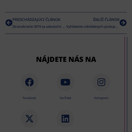
PREDCHÁDZAJÚCI ČLÁNOK
ĎALŠÍ ČLÁNOK
Strunobranie 2019 sa uskutoční v Martine
Vyhlásenie celoštátnych postupových súťaží Národného osvetového centra v roku 2021
NÁJDETE NÁS NA
Facebook
YouTube
Instagram