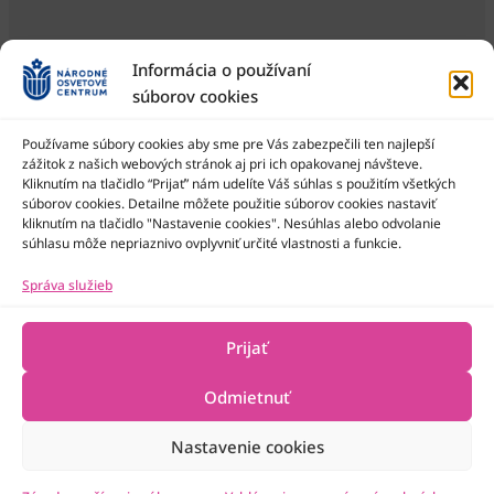
Informácia o používaní
súborov cookies
Používame súbory cookies aby sme pre Vás zabezpečili ten najlepší
zážitok z našich webových stránok aj pri ich opakovanej návšteve.
Kliknutím na tlačidlo “Prijať” nám udelíte Váš súhlas s použitím všetkých
Národné osvetové centrum je štátna príspevková organizácia
Ministerstva kultúry SR
súborov cookies. Detailne môžete použitie súborov cookies nastaviť
kliknutím na tlačidlo "Nastavenie cookies". Nesúhlas alebo odvolanie
súhlasu môže nepriaznivo ovplyvniť určité vlastnosti a funkcie.
Správa služieb
Prijať
Odmietnuť
Nastavenie cookies
2022-2026 © Národné osvetové centrum
Všetky práva vyhradené
Technická podpora