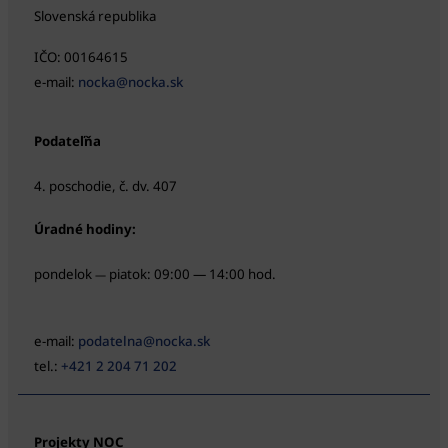
Slovenská republika
IČO: 00164615
e-mail:
nocka@nocka.sk
Podateľňa
4. poschodie, č. dv. 407
Úradné hodiny:
pondelok
piatok: 09:00 — 14:00 hod.
—
e-mail:
podatelna@nocka.sk
tel.:
+421 2 204 71 202
Projekty NOC