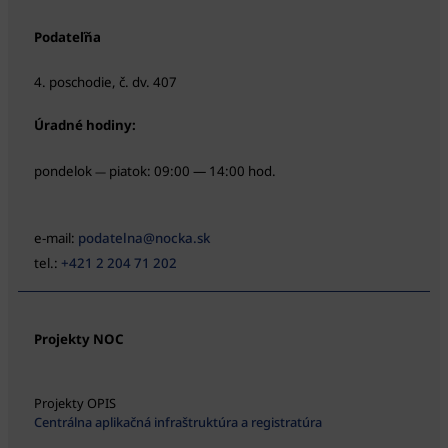
Podateľňa
4. poschodie, č. dv. 407
Úradné hodiny:
pondelok
piatok: 09:00 — 14:00 hod.
—
e-mail:
podatelna@nocka.sk
tel.:
+421 2 204 71 202
Projekty NOC
Projekty OPIS
Centrálna aplikačná infraštruktúra a registratúra