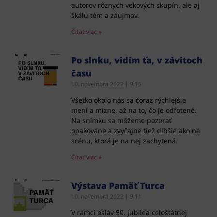
autorov rôznych vekových skupín, ale aj
škálu tém a záujmov.
Čítať viac »
Po slnku, vidím ťa, v závitoch
času
10. novembra 2022
9:15
Všetko okolo nás sa čoraz rýchlejšie
mení a mizne, až na to, čo je odfotené.
Na snímku sa môžeme pozerať
opakovane a zvyčajne tiež dlhšie ako na
scénu, ktorá je na nej zachytená.
Čítať viac »
Výstava Pamäť Turca
10. novembra 2022
9:11
V rámci osláv 50. jubilea celoštátnej