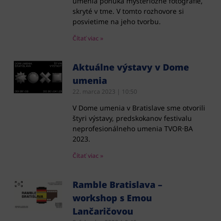
umenia ponúka mysteriózne fotografie,
skryté v tme. V tomto rozhovore si
posvietime na jeho tvorbu.
Čítať viac »
Aktuálne výstavy v Dome
umenia
22. marca 2023
10:50
V Dome umenia v Bratislave sme otvorili
štyri výstavy, predskokanov festivalu
neprofesionálneho umenia TVOR⸱BA
2023.
Čítať viac »
Ramble Bratislava –
workshop s Emou
Lančaričovou