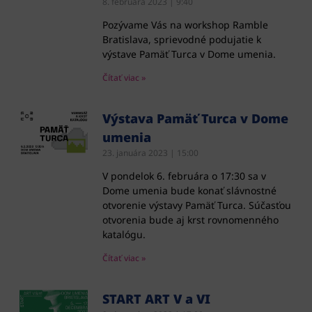
8. februára 2023
9:40
Pozývame Vás na workshop Ramble
Bratislava, sprievodné podujatie k
výstave Pamäť Turca v Dome umenia.
Čítať viac »
Výstava Pamäť Turca v Dome
umenia
23. januára 2023
15:00
V pondelok 6. februára o 17:30 sa v
Dome umenia bude konať slávnostné
otvorenie výstavy Pamäť Turca. Súčasťou
otvorenia bude aj krst rovnomenného
katalógu.
Čítať viac »
START ART V a VI