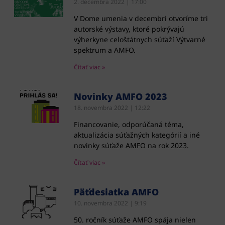
2. decembra 2022
17:00
V Dome umenia v decembri otvoríme tri
autorské výstavy, ktoré pokrývajú
výherkyne celoštátnych súťaží Výtvarné
spektrum a AMFO.
Čítať viac »
Novinky AMFO 2023
18. novembra 2022
12:22
Financovanie, odporúčaná téma,
aktualizácia súťažných kategórií a iné
novinky súťaže AMFO na rok 2023.
Čítať viac »
Päťdesiatka AMFO
10. novembra 2022
9:19
50. ročník súťaže AMFO spája nielen