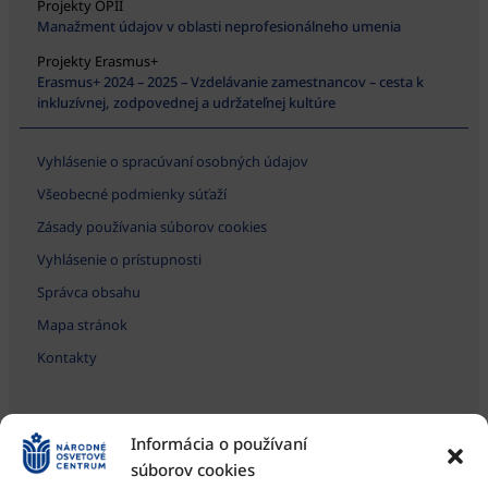
Projekty OPII
Manažment údajov v oblasti neprofesionálneho umenia
Projekty Erasmus+
Erasmus+ 2024 – 2025 – Vzdelávanie zamestnancov – cesta k
inkluzívnej, zodpovednej a udržateľnej kultúre
Vyhlásenie o spracúvaní osobných údajov
Všeobecné podmienky súťaží
Zásady používania súborov cookies
Vyhlásenie o prístupnosti
Správca obsahu
Mapa stránok
Kontakty
Informácia o používaní
súborov cookies