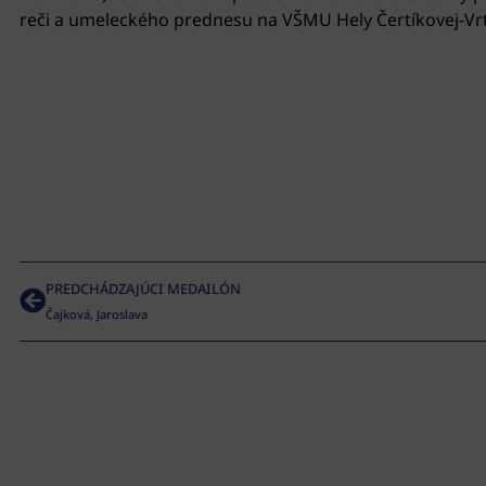
reči a umeleckého prednesu na VŠMU Hely Čertíkovej-Vrt
PREDCHÁDZAJÚCI MEDAILÓN
Čajková, Jaroslava