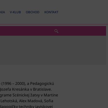
NIA
V-KLUB
OBCHOD
KONTAKT
 (1996 – 2000), a Pedagogickú
Jozefa Kresánka v Bratislave.
ograme Scénickej žatvy v Martine
 Lehotská, Alex Madová, Sofia
gogičky techniky javiskovej