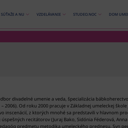
SÚŤAŽE A NU
VZDELÁVANIE
STUDEO.NOC
DOM UME
dbor divadelné umenie a veda, špecializácia bábkoherectvo
 – 2006). Od roku 2000 pracuje v Základnej umeleckej škole 
o inscenácií, z ktorých mnohé sa predstavili v hlavnom pr
g úspešných recitátorov (Juraj Bako, Sidónia Féderová, Anna
 pedagóg predmetu metodika umeleckého prednesu. Syn peda