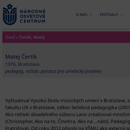
content
O NÁS
FESTIVALY
Úvod
»
Čertík, Matej
Matej Čertík
1976, Bratislava
pedagóg, režisér, porotca pre umelecký prednes
Vyštudoval Vysokú školu múzických umení v Bratislave, o
fakultu UK v Bratislave, odbor liečebná pedagogika (2001
Ako režisér divadelného súboru Lano zrealizoval množstv
(Christopher, Ako na to, Činohra, Ako na …násť). Pedagó
Fratričová). Od roku 2012 pôsobí na VŠMU ako externý