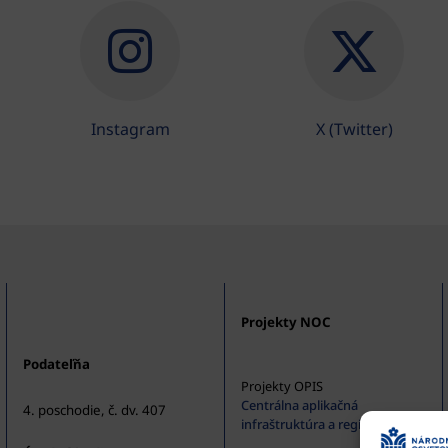
Instagram
X (Twitter)
Projekty NOC
Podateľňa
Projekty OPIS
Centrálna aplikačná
4. poschodie, č. dv. 407
infraštruktúra a registratúra