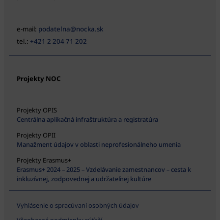
e-mail:
podatelna@nocka.sk
tel.:
+421 2 204 71 202
Projekty NOC
Projekty OPIS
Centrálna aplikačná infraštruktúra a registratúra
Projekty OPII
Manažment údajov v oblasti neprofesionálneho umenia
Projekty Erasmus+
Erasmus+ 2024 – 2025 – Vzdelávanie zamestnancov – cesta k
inkluzívnej, zodpovednej a udržateľnej kultúre
Vyhlásenie o spracúvaní osobných údajov
Všeobecné podmienky súťaží