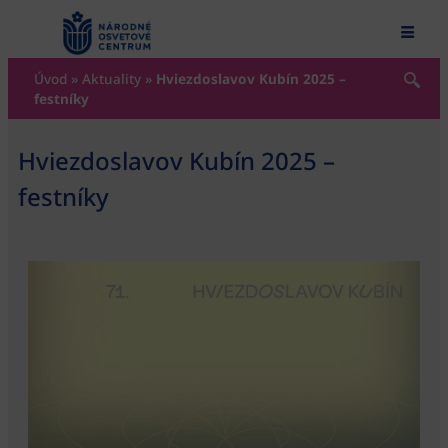
content
Úvod
»
Aktuality
»
Hviezdoslavov Kubín 2025 –
festníky
Hviezdoslavov Kubín 2025 –
festníky