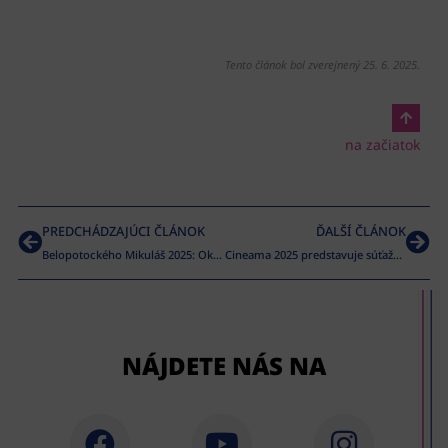
Tento článok bol zverejnený 25. 6. 2025.
na začiatok
PREDCHÁDZAJÚCI ČLÁNOK
ĎALŠÍ ČLÁNOK
Belopotockého Mikuláš 2025: Okamih medzi minulosťou, prítomnosťou a budúcnosťou – päťdesiat ročníkov divadelnej vášne
Cineama 2025 predstavuje súťažný program
NÁJDETE NÁS NA