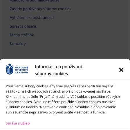
Zásady používania súborov cookies
Vyhlásenie o prístupnosti
Správca obsahu
Mapa stránok
Kontakty
Informácia o používaní
súborov cookies
Používame súbory cookies aby sme pre Vás zabezpečili ten najlepší
zážitok z našich webových stránok aj pri ich opakovanej návšteve.
Kliknutím na tlačidlo “Prijať” nám udelíte Váš súhlas s použitím všetkých
Národné osvetové centrum je štátna príspevková organizácia
Ministerstva kultúry SR
súborov cookies. Detailne môžete použitie súborov cookies nastaviť
kliknutím na tlačidlo "Nastavenie cookies". Nesúhlas alebo odvolanie
súhlasu môže nepriaznivo ovplyvniť určité vlastnosti a funkcie.
Správa služieb