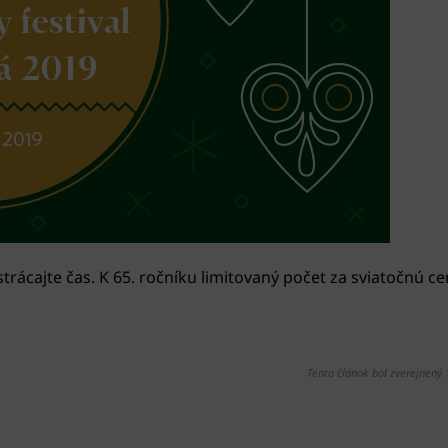
strácajte čas. K 65. ročníku limitovaný počet za sviatočnú ce
Tento článok bol zverejnený 