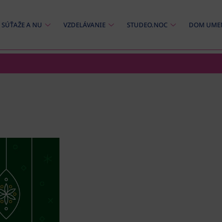
SÚŤAŽE A NU
VZDELÁVANIE
STUDEO.NOC
DOM UME