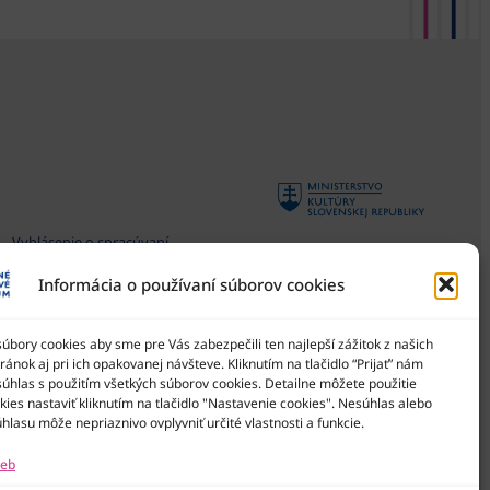
Vyhlásenie o spracúvaní
osobných údajov
Informácia o používaní súborov cookies
Všeobecné podmienky súťaží
Národné osvetové centrum
je štátna príspevková
Zásady používania súborov
organizácia Ministerstva
bory cookies aby sme pre Vás zabezpečili ten najlepší zážitok z našich
cookies
kultúry SR
ánok aj pri ich opakovanej návšteve. Kliknutím na tlačidlo “Prijať” nám
Vyhlásenie o prístupnosti
súhlas s použitím všetkých súborov cookies. Detailne môžete použitie
ies nastaviť kliknutím na tlačidlo "Nastavenie cookies". Nesúhlas alebo
Správca obsahu
hlasu môže nepriaznivo ovplyvniť určité vlastnosti a funkcie.
Mapa stránok
ieb
Kontakty