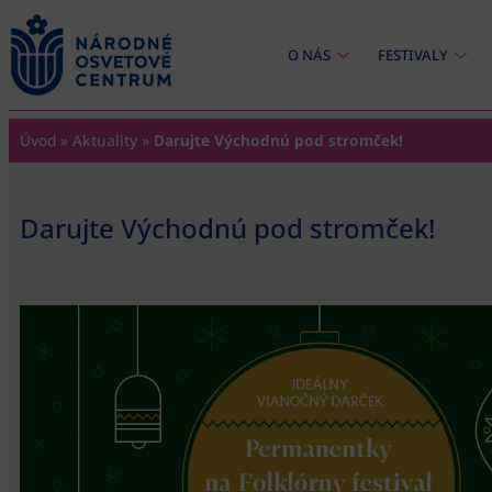
content
O NÁS
FESTIVALY
Úvod
»
Aktuality
»
Darujte Východnú pod stromček!
Darujte Východnú pod stromček!