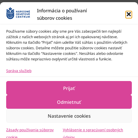
Informácia o používaní
súborov cookies
Používame súbory cookies aby sme pre Vás zabezpečili ten najlepší
zážitok z našich webových stránok aj pri ich opakovanej návšteve.
Kliknutím na tlačidlo “Prijať” nám udelíte Váš súhlas s použitím všetkých
Národné osvetové centrum je štátna príspevková organizácia
Ministerstva kultúry SR
súborov cookies. Detailne môžete použitie súborov cookies nastaviť
kliknutím na tlačidlo "Nastavenie cookies". Nesúhlas alebo odvolanie
súhlasu môže nepriaznivo ovplyvniť určité vlastnosti a funkcie.
Správa služieb
Prijať
Odmietnuť
Nastavenie cookies
2022-2026 © Národné osvetové centrum
Všetky práva vyhradené
Technická podpora
Zásady používania súborov
Vyhlásenie o spracúvaní osobných
cookie
údajov