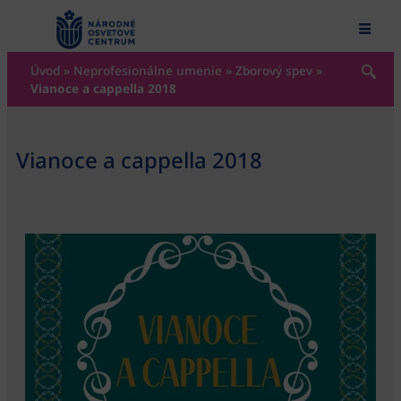
content
Úvod
»
Neprofesionálne umenie
»
Zborový spev
»
Vianoce a cappella 2018
Vianoce a cappella 2018