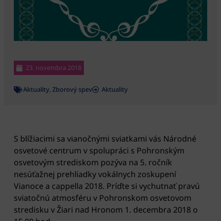
23. novembra 2018
Aktuality
,
Zborový spev
Aktuality
S blížiacimi sa vianočnými sviatkami vás Národné
osvetové centrum v spolupráci s Pohronským
osvetovým strediskom pozýva na 5. ročník
nesúťažnej prehliadky vokálnych zoskupení
Vianoce a cappella 2018. Príďte si vychutnať pravú
sviatočnú atmosféru v Pohronskom osvetovom
stredisku v Žiari nad Hronom 1. decembra 2018 o