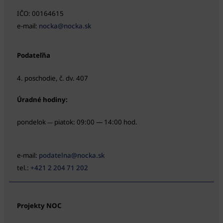
IČO: 00164615
e-mail:
nocka@nocka.sk
Podateľňa
4. poschodie, č. dv. 407
Úradné hodiny:
pondelok
piatok: 09:00 — 14:00 hod.
—
e-mail:
podatelna@nocka.sk
tel.:
+421 2 204 71 202
Projekty NOC