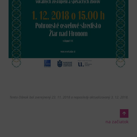
Tento článok bol zverejnený 23. 11. 2018 a naposledy aktualizovaný 3. 12. 2018.
na začiatok