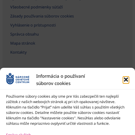
Všeobecné podmienky súťaží
Zásady používania súborov cookies
Vyhlásenie o prístupnosti
Správca obsahu
Mapa stránok
Kontakty
Informácia o používaní
súborov cookies
Používame súbory cookies aby sme pre Vás zabezpečili ten najlepší
zážitok z našich webových stránok aj pri ich opakovanej návšteve.
Kliknutím na tlačidlo “Prijať” nám udelíte Váš súhlas s použitím všetkých
Národné osvetové centrum je štátna príspevková organizácia
Ministerstva kultúry SR
súborov cookies. Detailne môžete použitie súborov cookies nastaviť
kliknutím na tlačidlo "Nastavenie cookies". Nesúhlas alebo odvolanie
súhlasu môže nepriaznivo ovplyvniť určité vlastnosti a funkcie.
Správa služieb