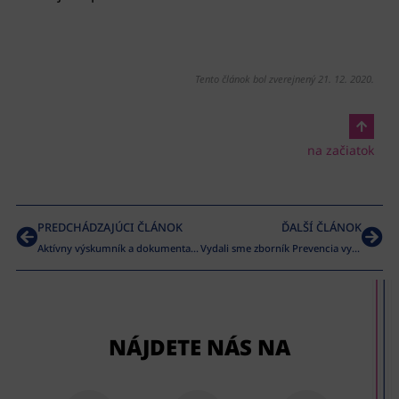
Tento článok bol zverejnený 21. 12. 2020.
na začiatok
PREDCHÁDZAJÚCI ČLÁNOK
ĎALŠÍ ČLÁNOK
Aktívny výskumník a dokumentarista
Vydali sme zborník Prevencia vybraných sociálnopatologických javov
NÁJDETE NÁS NA