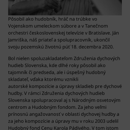
Pôsobil ako hudobník, hráč na trúbke vo
Vojenskom umeleckom súbore a v Tanečnom
orchestri československej televízie v Bratislave. Ján
Jamriška, náš priateľ a spolupracovník, ukončil
svoju pozemskú životnú púť 18. decembra 2020.
Bol nielen spoluzakladateľom Združenia dychových
hudieb Slovenska, kde dlhé roky pôsobil ako
tajomník či predseda, ale i úspešný hudobný
skladateľ, vďaka ktorému vznikli
autorské kompozície a úpravy skladieb pre dychové
hudby. V rámci Združenia dychových hudieb
Slovenska spolupracoval aj s Národným osvetovým
centrom a Hudobným fondom. Za jeho veľmi
prínosnú angažovanosť v oblasti dychovej hudby a
za jeho kompozície a úpravy mu v roku 2003 udelil
Hudobný fond Cenu Karola Pádivého. V tom istom