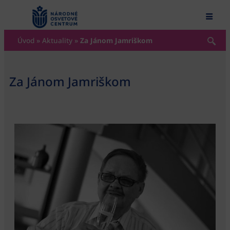
content
Úvod
»
Aktuality
»
Za Jánom Jamriškom
Za Jánom Jamriškom