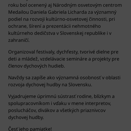
roku bol ocenený aj Národným osvetovým centrom
Medailou Daniela Gabriela Licharda za významný
podiel na rozvoji kultúrno-osvetovej činnosti, pri
ochrane, šírení a prezentácii nehmotného
kultúrneho dedičstva v Slovenskej republike i v
zahraničí.
Organizoval festivaly, dychfesty, tvorivé dielne pre
deti a mládež, vzdelávacie semináre a projekty pre
členov dychových hudieb.
Navždy sa zapíše ako významná osobnosť v oblasti
rozvoja dychovej hudby na Slovensku.
Vyjadrujeme úprimnú sústrasť rodine, blízkym a
spolupracovníkom i vďaku v mene interpretov,
poslucháčov, divákov a všetkých priaznivcov
dychovej hudby.
Česť jeho pamiatke!