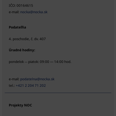
IČO: 00164615
e-mail:
nocka@nocka.sk
Podateľňa
4. poschodie, č. dv. 407
Úradné hodiny:
pondelok
piatok: 09:00 — 14:00 hod.
—
e-mail:
podatelna@nocka.sk
tel.:
+421 2 204 71 202
Projekty NOC