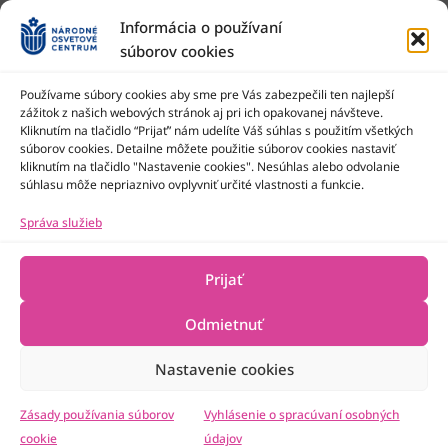
Informácia o používaní
súborov cookies
Používame súbory cookies aby sme pre Vás zabezpečili ten najlepší
zážitok z našich webových stránok aj pri ich opakovanej návšteve.
Kliknutím na tlačidlo “Prijať” nám udelíte Váš súhlas s použitím všetkých
Národné osvetové centrum je štátna príspevková organizácia
Ministerstva kultúry SR
súborov cookies. Detailne môžete použitie súborov cookies nastaviť
kliknutím na tlačidlo "Nastavenie cookies". Nesúhlas alebo odvolanie
súhlasu môže nepriaznivo ovplyvniť určité vlastnosti a funkcie.
Správa služieb
Prijať
Odmietnuť
Nastavenie cookies
2022-2026 © Národné osvetové centrum
Všetky práva vyhradené
Technická podpora
Zásady používania súborov
Vyhlásenie o spracúvaní osobných
cookie
údajov