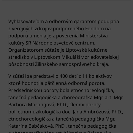
Vyhlasovateľom a odborným garantom podujatia
z verejných zdrojov podporeného Fondom na
podporu umenia je z poverenia Ministerstva
kultúry SR Národné osvetové centrum.
Organizátorom súťaže je Liptovské kultúrne
stredisko v Liptovskom Mikuláši v zriaďovateľskej
pôsobnosti Žilinského samosprávneho kraja.
V súťaži sa predstavilo 400 detí z 11 kolektívov,
ktoré hodnotila päťčlenná odborná porota.
Predsedníčkou poroty bola etnochoreologička,
tanečná pedagogička a choreografka Mgr. art. Mgr.
Barbora Morongová, PhD., členmi poroty
boli etnomuzikologička doc. Jana Ambrózová, PhD.,
etnochoreologička a tanečná pedagogička Mgr.
Katarína Babčáková, PhD., tanečná pedagogička
a choreografka Mgr. art. Miroslava Palanová a