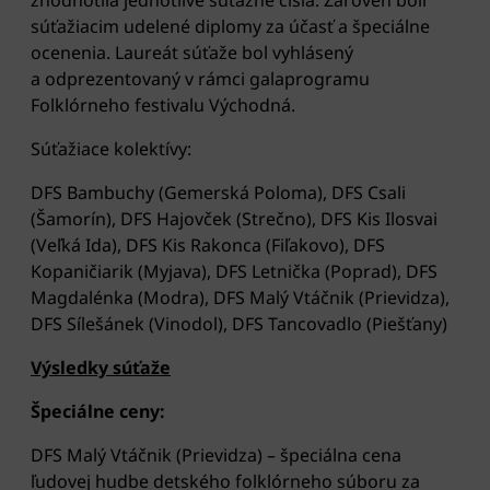
súťažiacim udelené diplomy za účasť a špeciálne
ocenenia. Laureát súťaže bol vyhlásený
a odprezentovaný v rámci galaprogramu
Folklórneho festivalu Východná.
Súťažiace kolektívy:
DFS Bambuchy (Gemerská Poloma), DFS Csali
(Šamorín), DFS Hajovček (Strečno), DFS Kis Ilosvai
(Veľká Ida), DFS Kis Rakonca (Fiľakovo), DFS
Kopaničiarik (Myjava), DFS Letnička (Poprad), DFS
Magdalénka (Modra), DFS Malý Vtáčnik (Prievidza),
DFS Sílešánek (Vinodol), DFS Tancovadlo (Piešťany)
Výsledky súťaže
Špeciálne ceny:
DFS Malý Vtáčnik (Prievidza) – špeciálna cena
ľudovej hudbe detského folklórneho súboru za