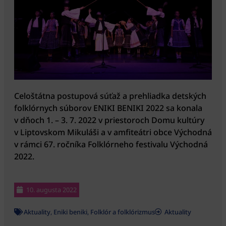
Celoštátna postupová súťaž a prehliadka detských
folklórnych súborov ENIKI BENIKI 2022 sa konala
v dňoch 1. – 3. 7. 2022 v priestoroch Domu kultúry
v Liptovskom Mikuláši a v amfiteátri obce Východná
v rámci 67. ročníka Folklórneho festivalu Východná
2022.
10. augusta 2022
Aktuality
,
Eniki beniki
,
Folklór a folklórizmus
Aktuality