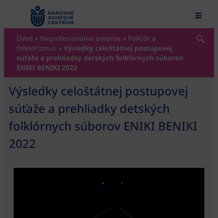
content
Úvod
»
Neprofesionálne umenie
»
Folklór a
folklórizmus
»
Výsledky celoštátnej postupovej
súťaže a prehliadky detských folklórnych súborov
ENIKI BENIKI 2022
Výsledky celoštátnej postupovej
súťaže a prehliadky detských
folklórnych súborov ENIKI BENIKI
2022