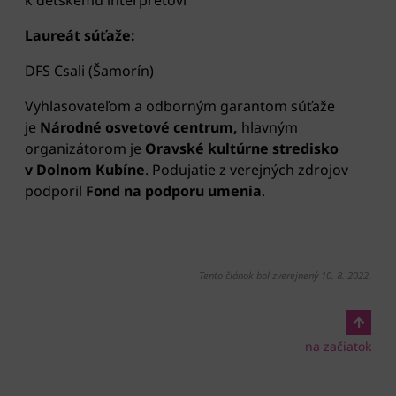
Laureát súťaže:
DFS Csali (Šamorín)
Vyhlasovateľom a odborným garantom súťaže
je
Národné osvetové centrum,
hlavným
organizátorom je
Oravské kultúrne stredisko
v Dolnom Kubíne
. Podujatie z verejných zdrojov
podporil
Fond na podporu umenia
.
Tento článok bol zverejnený 10. 8. 2022.
na začiatok