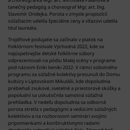
tanečný pedagóg a choreograf Mgr. art. Ing.
Slavomír Ondejka. Porota v zmysle propozícií
súťažiacim udelila špeciálne ceny a víťazovi udelila
titul laureáta.
Trojdňové podujatie sa začínalo v piatok na
Folklórnom festivale Východná 2022, kde sa
najúspešnejšie detské folklórne súbory
odprezentovali na pódiu Malej scény v programe
pod názvom Eniki beniki 2022. V rámci sobotného
programu sa súťažné kolektívy presunuli do Domu
kultúry v Liptovskom Mikuláši, kde dopoludnia
prebiehali zvukové, svetelné a priestorové skúšky a
popoludní sa uskutočnila samotná súťažná
prehliadka. V nedeľu dopoludnia sa odborná
porota stretla s pedagógmi a vedúcimi súťažných
kolektívov a na rozborovom seminári svojimi
pripomienkami a konštruktívnymi radami
zhodnotila jednotlivé súťažné čísla. Zároveň boli