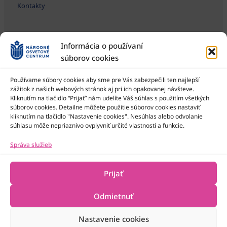
Kontakty
Informácia o používaní
súborov cookies
Používame súbory cookies aby sme pre Vás zabezpečili ten najlepší
zážitok z našich webových stránok aj pri ich opakovanej návšteve.
Kliknutím na tlačidlo “Prijať” nám udelíte Váš súhlas s použitím všetkých
Národné osvetové centrum je štátna príspevková organizácia
Ministerstva kultúry SR
súborov cookies. Detailne môžete použitie súborov cookies nastaviť
kliknutím na tlačidlo "Nastavenie cookies". Nesúhlas alebo odvolanie
súhlasu môže nepriaznivo ovplyvniť určité vlastnosti a funkcie.
Správa služieb
Prijať
Odmietnuť
Nastavenie cookies
2022-2026 © Národné osvetové centrum
Všetky práva vyhradené