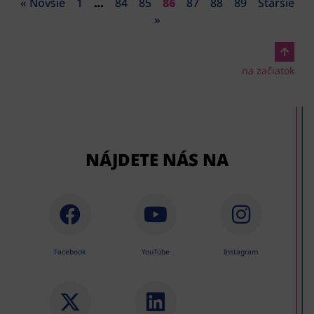
« Novšie
1
…
84
85
86
87
88
89
Staršie
»
na začiatok
NÁJDETE NÁS NA
Facebook
YouTube
Instagram