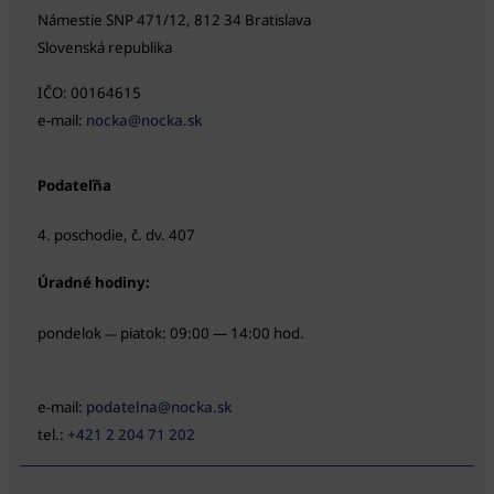
Námestie SNP 471/12, 812 34 Bratislava
Slovenská republika
IČO: 00164615
e-mail:
nocka@nocka.sk
Podateľňa
4. poschodie, č. dv. 407
Úradné hodiny:
pondelok
piatok: 09:00 — 14:00 hod.
—
e-mail:
podatelna@nocka.sk
tel.:
+421 2 204 71 202