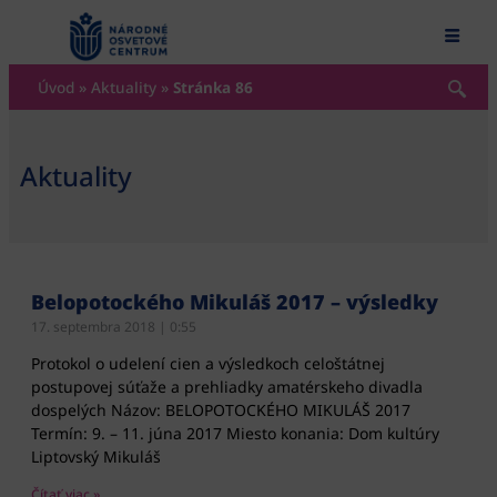
content
Úvod
»
Aktuality
»
Stránka 86
Aktuality
Belopotockého Mikuláš 2017 – výsledky
17. septembra 2018
0:55
Protokol o udelení cien a výsledkoch celoštátnej
postupovej súťaže a prehliadky amatérskeho divadla
dospelých Názov: BELOPOTOCKÉHO MIKULÁŠ 2017
Termín: 9. – 11. júna 2017 Miesto konania: Dom kultúry
Liptovský Mikuláš
Čítať viac »