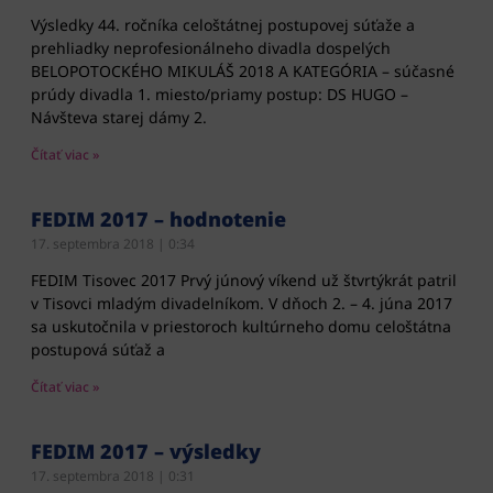
Výsledky 44. ročníka celoštátnej postupovej súťaže a
prehliadky neprofesionálneho divadla dospelých
BELOPOTOCKÉHO MIKULÁŠ 2018 A KATEGÓRIA – súčasné
prúdy divadla 1. miesto/priamy postup: DS HUGO –
Návšteva starej dámy 2.
Čítať viac »
FEDIM 2017 – hodnotenie
17. septembra 2018
0:34
FEDIM Tisovec 2017 Prvý júnový víkend už štvrtýkrát patril
v Tisovci mladým divadelníkom. V dňoch 2. – 4. júna 2017
sa uskutočnila v priestoroch kultúrneho domu celoštátna
postupová súťaž a
Čítať viac »
FEDIM 2017 – výsledky
17. septembra 2018
0:31