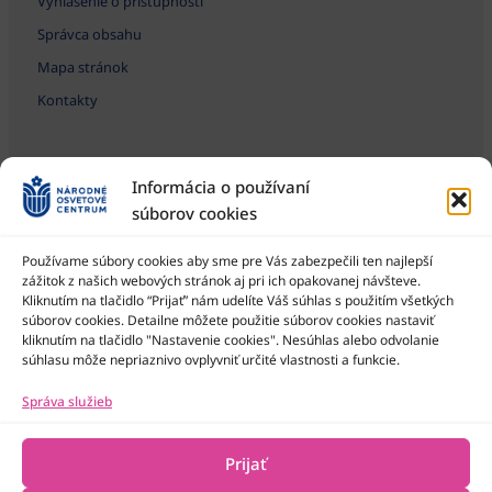
Vyhlásenie o prístupnosti
Správca obsahu
Mapa stránok
Kontakty
Informácia o používaní
súborov cookies
Používame súbory cookies aby sme pre Vás zabezpečili ten najlepší
zážitok z našich webových stránok aj pri ich opakovanej návšteve.
Kliknutím na tlačidlo “Prijať” nám udelíte Váš súhlas s použitím všetkých
Národné osvetové centrum je štátna príspevková organizácia
Ministerstva kultúry SR
súborov cookies. Detailne môžete použitie súborov cookies nastaviť
kliknutím na tlačidlo "Nastavenie cookies". Nesúhlas alebo odvolanie
súhlasu môže nepriaznivo ovplyvniť určité vlastnosti a funkcie.
Správa služieb
Prijať