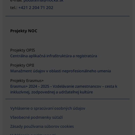
e-mail:
podatelna@nocka.sk
tel.:
+421 2 204 71 202
Projekty NOC
Projekty OPIS
Centrálna aplikačná infraštruktúra a registratúra
Projekty OPII
Manažment údajov v oblasti neprofesionálneho umenia
Projekty Erasmus+
Erasmus+ 2024 – 2025 – Vzdelávanie zamestnancov – cesta k
inkluzívnej, zodpovednej a udržateľnej kultúre
Vyhlásenie o spracúvaní osobných údajov
Všeobecné podmienky súťaží
Zásady používania súborov cookies