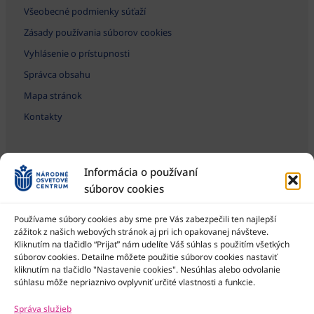
Všeobecné podmienky súťaží
Zásady používania súborov cookies
Vyhlásenie o prístupnosti
Správca obsahu
Mapa stránok
Kontakty
Informácia o používaní
súborov cookies
Používame súbory cookies aby sme pre Vás zabezpečili ten najlepší
zážitok z našich webových stránok aj pri ich opakovanej návšteve.
Kliknutím na tlačidlo “Prijať” nám udelíte Váš súhlas s použitím všetkých
Národné osvetové centrum je štátna príspevková organizácia
Ministerstva kultúry SR
súborov cookies. Detailne môžete použitie súborov cookies nastaviť
kliknutím na tlačidlo "Nastavenie cookies". Nesúhlas alebo odvolanie
súhlasu môže nepriaznivo ovplyvniť určité vlastnosti a funkcie.
Správa služieb