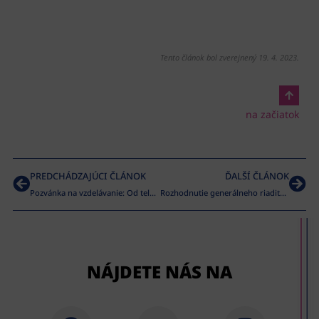
Tento článok bol zverejnený 19. 4. 2023.
na začiatok
PREDCHÁDZAJÚCI ČLÁNOK
ĎALŠÍ ČLÁNOK
Pozvánka na vzdelávanie: Od telesnosti k materiálu a späť
Rozhodnutie generálneho riaditeľa Národného osvetového centra o rozšírení účelov použitia finančných prostriedkov pridelených na celoštátne postupové súťaže
NÁJDETE NÁS NA