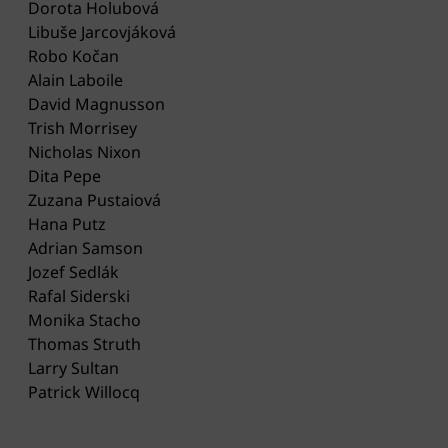
Dorota Holubová
Libuše Jarcovjáková
Robo Kočan
Alain Laboile
David Magnusson
Trish Morrisey
Nicholas Nixon
Dita Pepe
Zuzana Pustaiová
Hana Putz
Adrian Samson
Jozef Sedlák
Rafal Siderski
Monika Stacho
Thomas Struth
Larry Sultan
Patrick Willocq