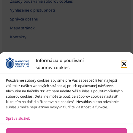
Zásady používania súborov cookies
Vyhlásenie o prístupnosti
Správca obsahu
Mapa stránok
Kontakty
Informácia o používaní
súborov cookies
Používame súbory cookies aby sme pre Vás zabezpečili ten najlepší
zážitok z našich webových stránok aj pri ich opakovanej návšteve.
Kliknutím na tlačidlo “Prijať” nám udelíte Váš súhlas s použitím všetkých
Národné osvetové centrum je štátna príspevková organizácia
Ministerstva kultúry SR
súborov cookies. Detailne môžete použitie súborov cookies nastaviť
kliknutím na tlačidlo "Nastavenie cookies". Nesúhlas alebo odvolanie
súhlasu môže nepriaznivo ovplyvniť určité vlastnosti a funkcie.
Správa služieb