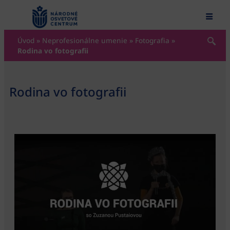
content
Úvod
»
Neprofesionálne umenie
»
Fotografia
»
Rodina vo fotografii
Rodina vo fotografii