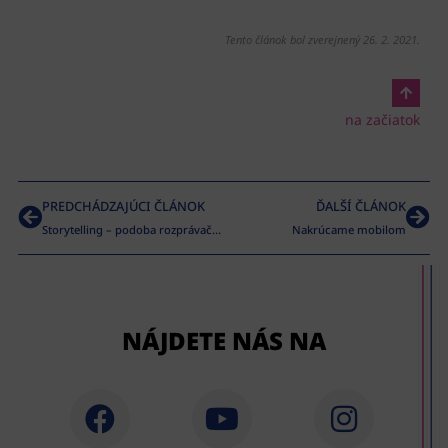
Tento článok bol zverejnený 26. 2. 2021.
na začiatok
PREDCHÁDZAJÚCI ČLÁNOK
ĎALŠÍ ČLÁNOK
Storytelling – podoba rozprávačstva
Nakrúcame mobilom
NÁJDETE NÁS NA