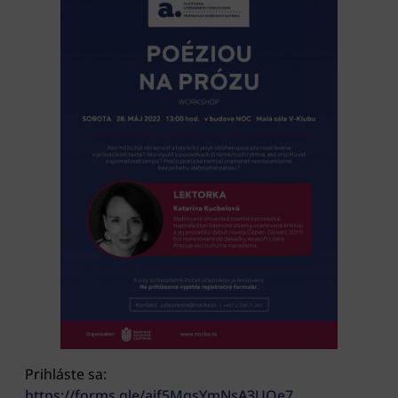
Prihláste sa:
https://forms.gle/ajf5MgsYmNsA3UQe7