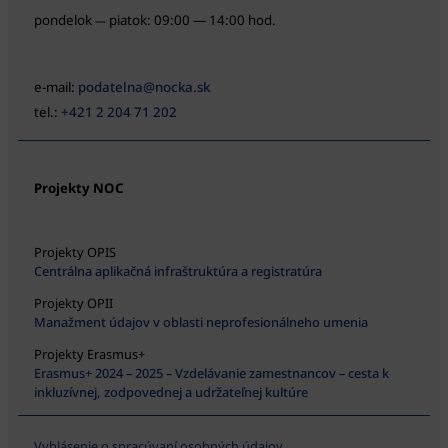
pondelok
piatok: 09:00 — 14:00 hod.
—
e-mail:
podatelna@nocka.sk
tel.:
+421 2 204 71 202
Projekty NOC
Projekty OPIS
Centrálna aplikačná infraštruktúra a registratúra
Projekty OPII
Manažment údajov v oblasti neprofesionálneho umenia
Projekty Erasmus+
Erasmus+ 2024 – 2025 – Vzdelávanie zamestnancov – cesta k
inkluzívnej, zodpovednej a udržateľnej kultúre
Vyhlásenie o spracúvaní osobných údajov