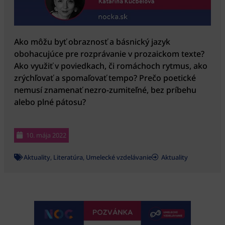
Ako môžu byť obraznosť a básnický jazyk
obohacujúce pre rozprávanie v prozaickom texte?
Ako využiť v poviedkach, či romáchoch rytmus, ako
zrýchľovať a spomaľovať tempo? Prečo poetické
nemusí znamenať nezro-zumiteľné, bez príbehu
alebo plné pátosu?
10. mája 2022
Aktuality
,
Literatúra
,
Umelecké vzdelávanie
Aktuality