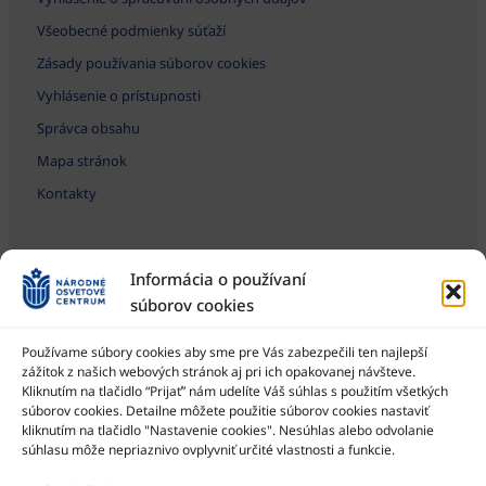
Všeobecné podmienky súťaží
Zásady používania súborov cookies
Vyhlásenie o prístupnosti
Správca obsahu
Mapa stránok
Kontakty
Informácia o používaní
súborov cookies
Používame súbory cookies aby sme pre Vás zabezpečili ten najlepší
zážitok z našich webových stránok aj pri ich opakovanej návšteve.
Kliknutím na tlačidlo “Prijať” nám udelíte Váš súhlas s použitím všetkých
Národné osvetové centrum je štátna príspevková organizácia
Ministerstva kultúry SR
súborov cookies. Detailne môžete použitie súborov cookies nastaviť
kliknutím na tlačidlo "Nastavenie cookies". Nesúhlas alebo odvolanie
súhlasu môže nepriaznivo ovplyvniť určité vlastnosti a funkcie.