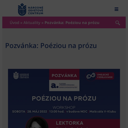
content
Úvod
»
Aktuality
»
Pozvánka: Poéziou na prózu
Pozvánka: Poéziou na prózu