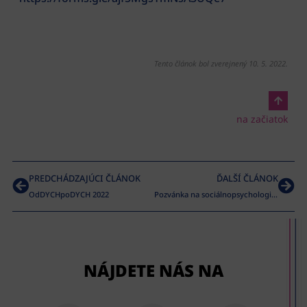
Tento článok bol zverejnený 10. 5. 2022.
na začiatok
PREDCHÁDZAJÚCI ČLÁNOK
ĎALŠÍ ČLÁNOK
OdDYCHpoDYCH 2022
Pozvánka na sociálnopsychologický výcvik
NÁJDETE NÁS NA