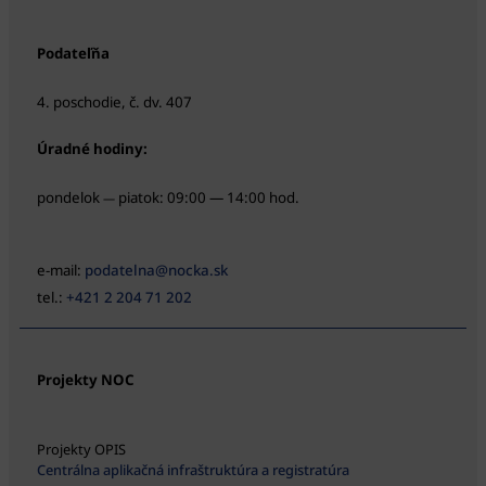
Podateľňa
4. poschodie, č. dv. 407
Úradné hodiny:
pondelok
piatok: 09:00 — 14:00 hod.
—
e-mail:
podatelna@nocka.sk
tel.:
+421 2 204 71 202
Projekty NOC
Projekty OPIS
Centrálna aplikačná infraštruktúra a registratúra