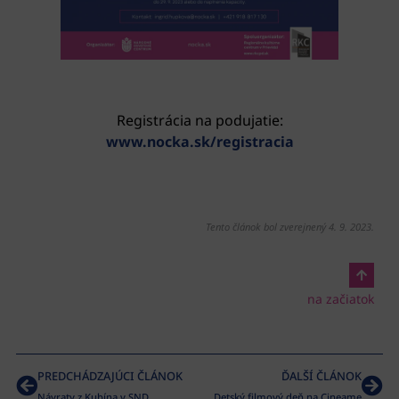
Registrácia na podujatie:
www.nocka.sk/registracia
Tento článok bol zverejnený 4. 9. 2023.
na začiatok
PREDCHÁDZAJÚCI ČLÁNOK
ĎALŠÍ ČLÁNOK
Návraty z Kubína v SND
Detský filmový deň na Cineame