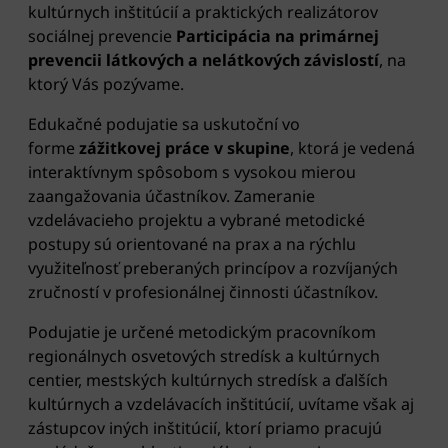
kultúrnych inštitúcií a praktických realizátorov
sociálnej prevencie
Participácia na primárnej
prevencii látkových a nelátkových závislostí
, na
ktorý Vás pozývame.
Edukačné podujatie sa uskutoční vo
forme
zážitkovej práce v skupine
, ktorá je vedená
interaktívnym spôsobom s vysokou mierou
zaangažovania účastníkov. Zameranie
vzdelávacieho projektu a vybrané metodické
postupy sú orientované na prax a na rýchlu
využiteľnosť preberaných princípov a rozvíjaných
zručností v profesionálnej činnosti účastníkov.
Podujatie je určené metodickým pracovníkom
regionálnych osvetových stredísk a kultúrnych
centier, mestských kultúrnych stredísk a ďalších
kultúrnych a vzdelávacích inštitúcií, uvítame však aj
zástupcov iných inštitúcií, ktorí priamo pracujú