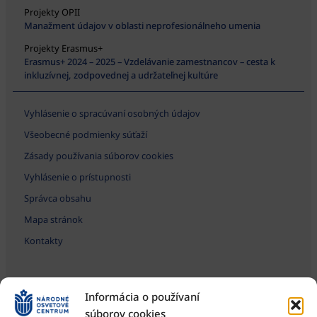
Projekty OPII
Manažment údajov v oblasti neprofesionálneho umenia
Projekty Erasmus+
Erasmus+ 2024 – 2025 – Vzdelávanie zamestnancov – cesta k
inkluzívnej, zodpovednej a udržateľnej kultúre
Vyhlásenie o spracúvaní osobných údajov
Všeobecné podmienky súťaží
Zásady používania súborov cookies
Vyhlásenie o prístupnosti
Správca obsahu
Mapa stránok
Kontakty
Informácia o používaní
súborov cookies