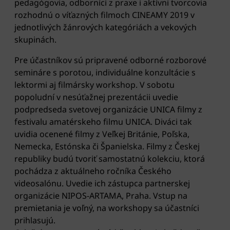
pedagógovia, odborníci z praxe i aktívni tvorcovia
rozhodnú o víťazných filmoch CINEAMY 2019 v
jednotlivých žánrových kategóriách a vekových
skupinách.
Pre účastníkov sú pripravené odborné rozborové
semináre s porotou, individuálne konzultácie s
lektormi aj filmársky workshop. V sobotu
popoludní v nesúťažnej prezentácii uvedie
podpredseda svetovej organizácie UNICA filmy z
festivalu amatérskeho filmu UNICA. Diváci tak
uvidia ocenené filmy z Veľkej Británie, Poľska,
Nemecka, Estónska či Španielska. Filmy z Českej
republiky budú tvoriť samostatnú kolekciu, ktorá
pochádza z aktuálneho ročníka Českého
videosalónu. Uvedie ich zástupca partnerskej
organizácie NIPOS-ARTAMA, Praha. Vstup na
premietania je voľný, na workshopy sa účastníci
prihlasujú.