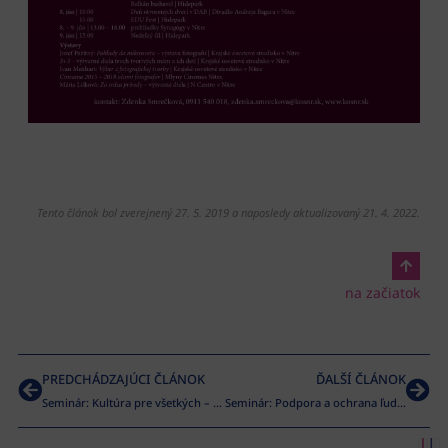
Tento článok bol zverejnený 27. 5. 2019 a naposledy aktualizovaný 21. 4. 2022.
na začiatok
PREDCHÁDZAJÚCI ČLÁNOK
ĎALŠÍ ČLÁNOK
Seminár: Kultúra pre všetkých – kultúrne potreby zdravotne ťažko postihnutých osôb
Seminár: Podpora a ochrana ľudských práv v oblasti kultúry