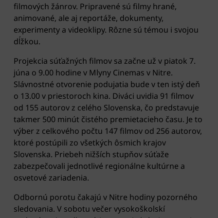
filmových žánrov. Pripravené sú filmy hrané,
animované, ale aj reportáže, dokumenty,
experimenty a videoklipy. Rôzne sú témou i svojou
dĺžkou.
Projekcia súťažných filmov sa začne už v piatok 7.
júna o 9.00 hodine v Mlyny Cinemas v Nitre.
Slávnostné otvorenie podujatia bude v ten istý deň
o 13.00 v priestoroch kina. Diváci uvidia 91 filmov
od 155 autorov z celého Slovenska, čo predstavuje
takmer 500 minút čistého premietacieho času. Je to
výber z celkového počtu 147 filmov od 256 autorov,
ktoré postúpili zo všetkých ôsmich krajov
Slovenska. Priebeh nižších stupňov súťaže
zabezpečovali jednotlivé regionálne kultúrne a
osvetové zariadenia.
Odbornú porotu čakajú v Nitre hodiny pozorného
sledovania. V sobotu večer vysokoškolskí