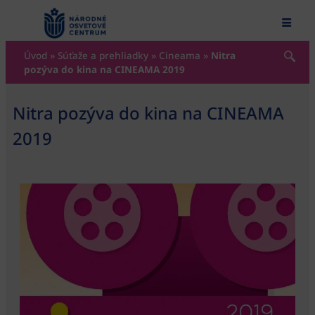
content
Úvod
»
Súťaže a prehliadky
»
Cineama
»
Nitra
pozýva do kina na CINEAMA 2019
Nitra pozýva do kina na CINEAMA
2019