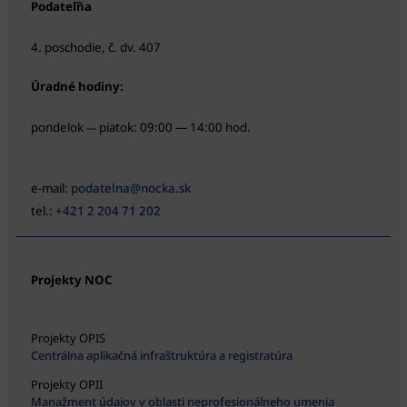
Podateľňa
4. poschodie, č. dv. 407
Úradné hodiny:
pondelok
piatok: 09:00 — 14:00 hod.
—
e-mail:
podatelna@nocka.sk
tel.:
+421 2 204 71 202
Projekty NOC
Projekty OPIS
Centrálna aplikačná infraštruktúra a registratúra
Projekty OPII
Manažment údajov v oblasti neprofesionálneho umenia