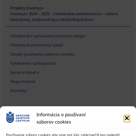
Projekty Erasmus+
Erasmus+ 2024 – 2025 – Vzdelávanie zamestnancov – cesta k
inkluzívnej, zodpovednej a udržateľnej kultúre
Vyhlásenie o spracúvaní osobných údajov
Všeobecné podmienky súťaží
Zásady používania súborov cookies
Vyhlásenie o prístupnosti
Správca obsahu
Mapa stránok
Kontakty
Informácia o používaní
súborov cookies
Používame súbory cookies aby sme pre Vás zabezpečili ten najlepší