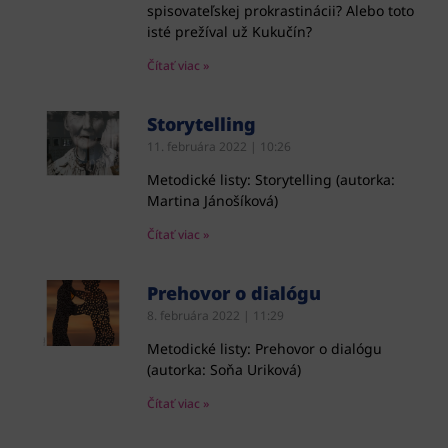
spisovateľskej prokrastinácii? Alebo toto
isté prežíval už Kukučín?
Čítať viac »
Storytelling
11. februára 2022
10:26
Metodické listy: Storytelling (autorka:
Martina Jánošíková)
Čítať viac »
Prehovor o dialógu
8. februára 2022
11:29
Metodické listy: Prehovor o dialógu
(autorka: Soňa Uriková)
Čítať viac »