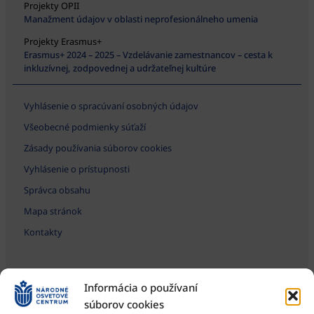
Projekty OPII
Manažment údajov v oblasti neprofesionálneho umenia
Projekty Erasmus+
Erasmus+ 2024 – 2025 – Vzdelávanie zamestnancov – cesta k
inkluzívnej, zodpovednej a udržateľnej kultúre
Vyhlásenie o spracúvaní osobných údajov
Všeobecné podmienky súťaží
Zásady používania súborov cookies
Vyhlásenie o prístupnosti
Správca obsahu
Mapa stránok
Kontakty
Informácia o používaní
súborov cookies