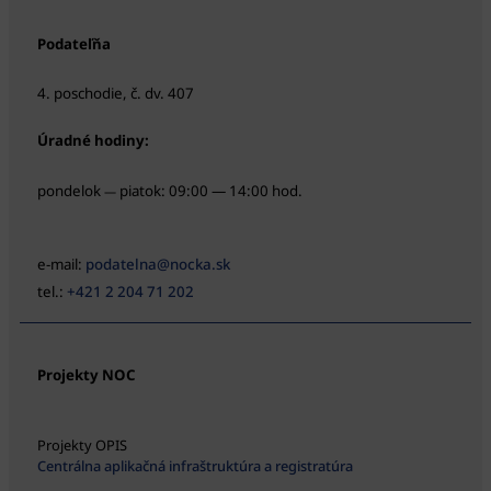
Podateľňa
4. poschodie, č. dv. 407
Úradné hodiny:
pondelok
piatok: 09:00 — 14:00 hod.
—
e-mail:
podatelna@nocka.sk
tel.:
+421 2 204 71 202
Projekty NOC
Projekty OPIS
Centrálna aplikačná infraštruktúra a registratúra