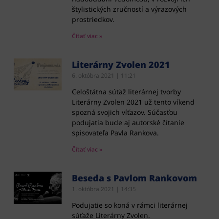
štylistických zručností a výrazových
prostriedkov.
Čítať viac »
Literárny Zvolen 2021
6. októbra 2021
11:21
Celoštátna súťaž literárnej tvorby
Literárny Zvolen 2021 už tento víkend
spozná svojich víťazov. Súčasťou
podujatia bude aj autorské čítanie
spisovateľa Pavla Rankova.
Čítať viac »
Beseda s Pavlom Rankovom
1. októbra 2021
14:35
Podujatie so koná v rámci literárnej
súťaže Literárny Zvolen.