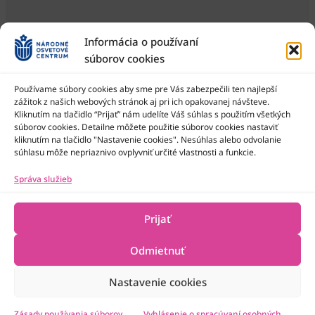
Informácia o používaní
súborov cookies
Používame súbory cookies aby sme pre Vás zabezpečili ten najlepší
zážitok z našich webových stránok aj pri ich opakovanej návšteve.
Kliknutím na tlačidlo “Prijať” nám udelíte Váš súhlas s použitím všetkých
Národné osvetové centrum je štátna príspevková organizácia
Ministerstva kultúry SR
súborov cookies. Detailne môžete použitie súborov cookies nastaviť
kliknutím na tlačidlo "Nastavenie cookies". Nesúhlas alebo odvolanie
súhlasu môže nepriaznivo ovplyvniť určité vlastnosti a funkcie.
Správa služieb
Prijať
Odmietnuť
Nastavenie cookies
2022-2026 © Národné osvetové centrum
Všetky práva vyhradené
Technická podpora
Zásady používania súborov
Vyhlásenie o spracúvaní osobných