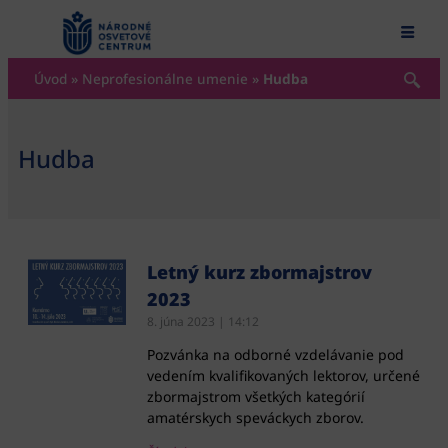
content
Úvod
»
Neprofesionálne umenie
»
Hudba
Hudba
Letný kurz zbormajstrov
2023
8. júna 2023
14:12
Pozvánka na odborné vzdelávanie pod
vedením kvalifikovaných lektorov, určené
zbormajstrom všetkých kategórií
amatérskych speváckych zborov.