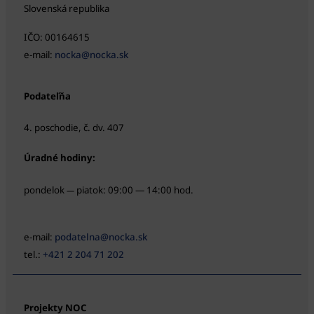
Slovenská republika
IČO: 00164615
e-mail:
nocka@nocka.sk
Podateľňa
4. poschodie, č. dv. 407
Úradné hodiny:
pondelok
piatok: 09:00 — 14:00 hod.
—
e-mail:
podatelna@nocka.sk
tel.:
+421 2 204 71 202
Projekty NOC