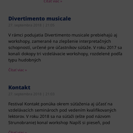
Čítať viac »
Divertimento musicale
27. septembra 2018
21:05
V rámci podujatia Divertimento musicale prebiehajú aj
workshopy, zamerané na zlepšenie interpretačných
schopností, určené pre účastníkov súťaže. V roku 2017 sa
konali dokopy tri vzdelávacie workshopy, rozdelené podľa
typu hudobných
Čítať viac »
Kontakt
27. septembra 2018
21:03
Festival Kontakt ponúka okrem súťaženia aj účasť na
vzdelávacích seminároch pod vedením kvalifikovaných
lektorov. V roku 2018 sa na súťaži (ešte pod názvom
Strunobranie) konal workshop Napíš si pieseň, pod
Čítať viac »