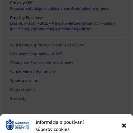
Projekty OPII
Manažment údajov v oblasti neprofesionálneho umenia
Projekty Erasmus+
Erasmus+ 2024 – 2025 – Vzdelávanie zamestnancov – cesta k
inkluzívnej, zodpovednej a udržateľnej kultúre
Vyhlásenie o spracúvaní osobných údajov
Všeobecné podmienky súťaží
Zásady používania súborov cookies
Vyhlásenie o prístupnosti
Správca obsahu
Mapa stránok
Kontakty
Informácia o používaní
súborov cookies