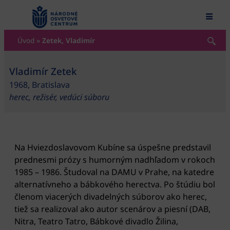
content
Úvod
»
Zetek, Vladimír
Vladimír Zetek
1968, Bratislava
herec, režisér, vedúci súboru
Na Hviezdoslavovom Kubíne sa úspešne predstavil
prednesmi prózy s humorným nadhľadom v rokoch
1985 – 1986. Študoval na DAMU v Prahe, na katedre
alternatívneho a bábkového herectva. Po štúdiu bol
členom viacerých divadelných súborov ako herec,
tiež sa realizoval ako autor scenárov a piesní (DAB,
Nitra, Teatro Tatro, Bábkové divadlo Žilina,