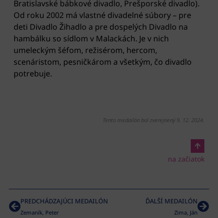
Bratislavské bábkové divadlo, Prešporské divadlo).
Od roku 2002 má vlastné divadelné súbory – pre
deti Divadlo Žihadlo a pre dospelých Divadlo na
hambálku so sídlom v Malackách. Je v nich
umeleckým šéfom, režisérom, hercom,
scenáristom, pesničkárom a všetkým, čo divadlo
potrebuje.
Tento medailón bol zverejnený 9. 12. 2024.
na začiatok
PREDCHÁDZAJÚCI MEDAILÓN
ĎALŠÍ MEDAILÓN
Zemaník, Peter
Zima, Ján