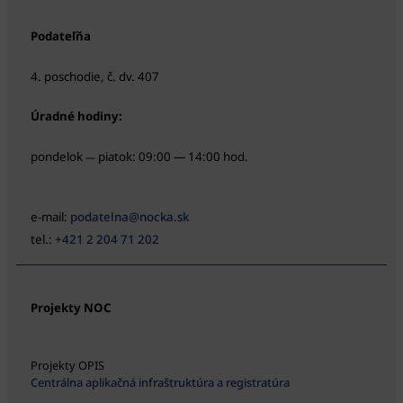
Podateľňa
4. poschodie, č. dv. 407
Úradné hodiny:
pondelok
piatok: 09:00 — 14:00 hod.
—
e-mail:
podatelna@nocka.sk
tel.:
+421 2 204 71 202
Projekty NOC
Projekty OPIS
Centrálna aplikačná infraštruktúra a registratúra