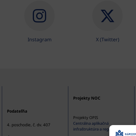
Instagram
X (Twitter)
Projekty NOC
Podateľňa
Projekty OPIS
Centrálna aplikačná
4. poschodie, č. dv. 407
infraštruktúra a registratúra