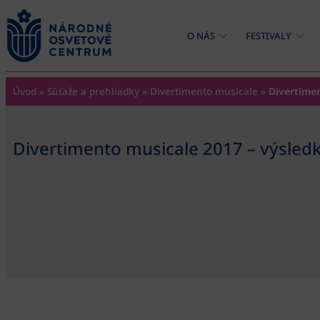
content
O NÁS
FESTIVALY
Úvod
»
Súťaže a prehliadky
»
Divertimento musicale
»
Divertimen
Divertimento musicale 2017 – výsled