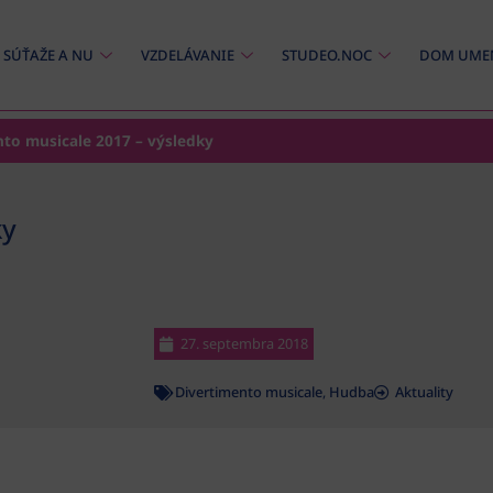
SÚŤAŽE A NU
VZDELÁVANIE
STUDEO.NOC
DOM UME
to musicale 2017 – výsledky
ky
27. septembra 2018
Divertimento musicale
,
Hudba
Aktuality