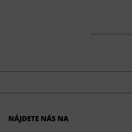
Tento článok bol zverejnený 
NÁJDETE NÁS NA