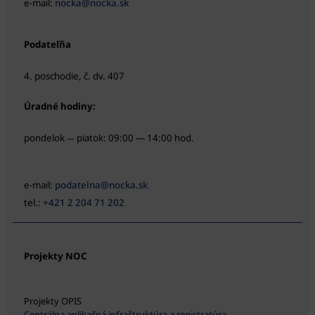
e-mail:
nocka@nocka.sk
Podateľňa
4. poschodie, č. dv. 407
Úradné hodiny:
pondelok
piatok: 09:00 — 14:00 hod.
—
e-mail:
podatelna@nocka.sk
tel.:
+421 2 204 71 202
Projekty NOC
Projekty OPIS
Centrálna aplikačná infraštruktúra a registratúra