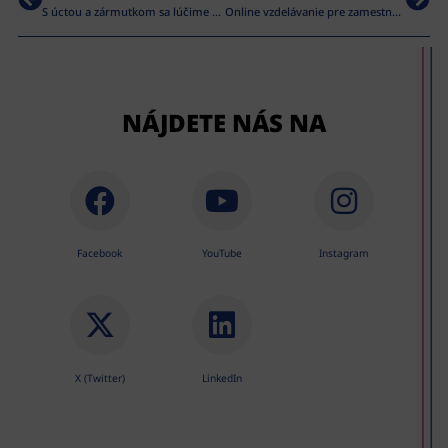
S úctou a zármutkom sa lúčime s našou kolegyňou Jankou Liptákovou (* 1943 – † 2019)
Online vzdelávanie pre zamestnancov v kultúre
NÁJDETE NÁS NA
Facebook
YouTube
Instagram
X (Twitter)
LinkedIn