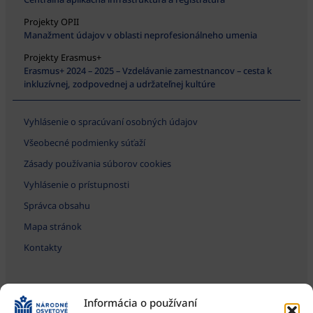
Projekty OPII
Manažment údajov v oblasti neprofesionálneho umenia
Projekty Erasmus+
Erasmus+ 2024 – 2025 – Vzdelávanie zamestnancov – cesta k
inkluzívnej, zodpovednej a udržateľnej kultúre
Vyhlásenie o spracúvaní osobných údajov
Všeobecné podmienky súťaží
Zásady používania súborov cookies
Vyhlásenie o prístupnosti
Správca obsahu
Mapa stránok
Kontakty
Informácia o používaní