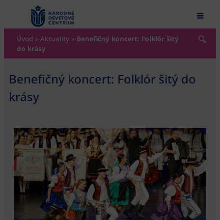
content
Úvod
»
Aktuality
»
Benefičný koncert: Folklór šitý
do krásy
Benefičný koncert: Folklór šitý do
krásy