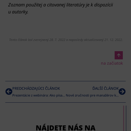
Zoznam použitej a citovanej literatúry je k dispozícii
u autorky.
Tento článok bol zverejnený 28. 7. 2022 a naposledy aktualizovaný 21. 12. 2022.
na začiatok
PREDCHÁDZAJÚCI ČLÁNOK
ĎALŠÍ ČLÁNOK
Prezentácie z webinára: Ako písať obecné a mestské kroniky
Nové zručnosti pre manažérov kultúry
NÁJDETE NÁS NA