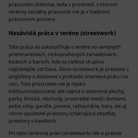
pracovisku (klienta), teda v prostredí, v ktorom
terénny sociálny pracovník nie je v žiadnom
pracovnom pomere.
Nezávislá práca v teréne (streetwork)
Táto práca sa uskutočňuje v teréne vo verejných
priestranstvách, nízkoprahových zariadeniach,
kluboch a baroch, kde sa cieľová skupina
najčastejšie zdržiava. Slovo streetwork je prevzaté z
angličtiny a doslovne v preklade znamená prácu na
ulici. Toto prostredie nie je nijako
inštitucionalizované, ide najmä o otvorené plochy,
parky, ihriská, obchody, prostredie medzi domami,
pešie zóny, garáže, pivnice, reštaurácie, bary, ale aj
rôzne opustené priestory (chátrajúce obydlia),
priestory v kanáloch.
Pri tejto terénnej práci (streetwork) ide o presne