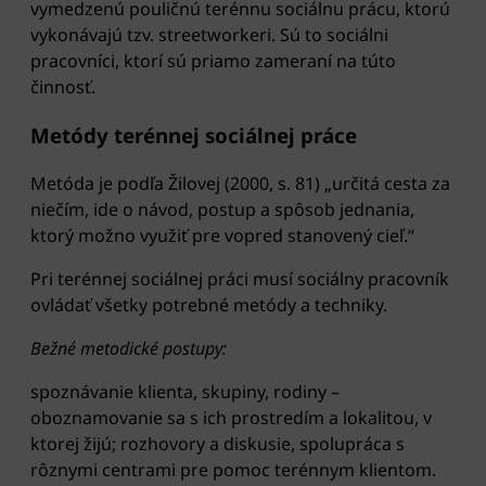
vymedzenú pouličnú terénnu sociálnu prácu, ktorú
vykonávajú tzv. streetworkeri. Sú to sociálni
pracovníci, ktorí sú priamo zameraní na túto
činnosť.
Metódy terénnej sociálnej práce
Metóda je podľa Žilovej (2000, s. 81) „určitá cesta za
niečím, ide o návod, postup a spôsob jednania,
ktorý možno využiť pre vopred stanovený cieľ.“
Pri terénnej sociálnej práci musí sociálny pracovník
ovládať všetky potrebné metódy a techniky.
Bežné metodické postupy:
spoznávanie klienta, skupiny, rodiny –
oboznamovanie sa s ich prostredím a lokalitou, v
ktorej žijú; rozhovory a diskusie, spolupráca s
rôznymi centrami pre pomoc terénnym klientom.