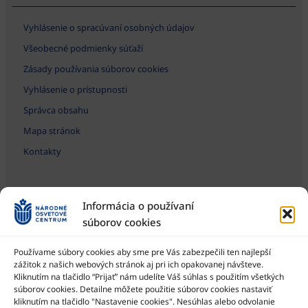
Vyhlásenie o spracúvaní osobných údajov
Všeobecné podmienky súťaží
Zásady používania súborov cookies
Vyhlásenie o prístupnosti
Správca obsahu
Mapa stránok
Kontakty
Informácia o používaní
súborov cookies
Používame súbory cookies aby sme pre Vás zabezpečili ten najlepší
zážitok z našich webových stránok aj pri ich opakovanej návšteve.
Kliknutím na tlačidlo “Prijať” nám udelíte Váš súhlas s použitím všetkých
Národné osvetové centrum je štátna príspevková organizácia
Ministerstva kultúry SR
súborov cookies. Detailne môžete použitie súborov cookies nastaviť
kliknutím na tlačidlo "Nastavenie cookies". Nesúhlas alebo odvolanie