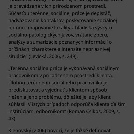
je prevádzaná v ich prirodzenom prostredí.
Súčasťou terénnej sociálnej práce je depistáž,
nadväzovanie kontaktov, poskytovanie sociálnej
pomoci, mapovanie lokality z hľadiska výskytu
sociálno-patologických javov, vrátane zberu,
analýzy a sumarizácie poznaných informácií o
príčinách, charaktere a intenzite nepriaznivej
situácie“ (Levická, 2006, s. 249).
„Terénna sociálna práca je vykonávaná sociálnym
pracovníkom v prirodzenom prostredí klienta.
Úlohou terénneho sociálneho pracovníka je
prediskutovať a vyjednať s klientom spôsob
riešenia jeho problému, dôležité je, aby klient
súhlasil. V istých prípadoch odporúča klienta ďalším
inštitúciám, odborníkom“ (Roman Csikos, 2009, s.
43).
Klenovský (2006) hovorí, že je ťažké definovať