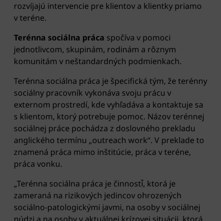
rozvíjajú intervencie pre klientov a klientky priamo
v teréne.
Terénna sociálna práca
spočíva v pomoci
jednotlivcom, skupinám, rodinám a rôznym
komunitám v neštandardných podmienkach.
Terénna sociálna práca je špecifická tým, že terénny
sociálny pracovník vykonáva svoju prácu v
externom prostredí, kde vyhľadáva a kontaktuje sa
s klientom, ktorý potrebuje pomoc. Názov terénnej
sociálnej práce pochádza z doslovného prekladu
anglického termínu „outreach work“. V preklade to
znamená práca mimo inštitúcie, práca v teréne,
práca vonku.
„Terénna sociálna práca je činností̌, ktorá je
zameraná na rizikových jedincov ohrozených
sociálno-patologickými javmi, na osoby v sociálnej
núdzi a na osoby v aktuálnej krízovej situácii, ktorá