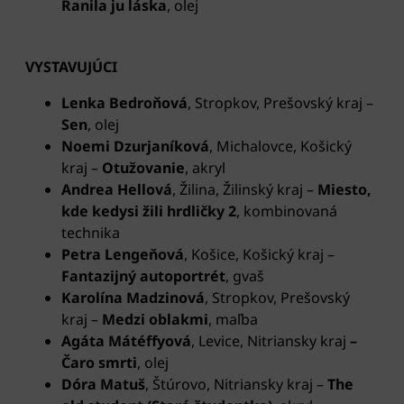
Ranila ju láska
, olej
VYSTAVUJÚCI
Lenka Bedroňová
, Stropkov, Prešovský kraj –
Sen
, olej
Noemi Dzurjaníková
, Michalovce, Košický
kraj –
Otužovanie
, akryl
Andrea Hellová
, Žilina, Žilinský kraj –
Miesto,
kde kedysi žili hrdličky 2
, kombinovaná
technika
Petra Lengeňová
, Košice, Košický kraj –
Fantazijný autoportrét
, gvaš
Karolína Madzinová
, Stropkov, Prešovský
kraj –
Medzi oblakmi
, maľba
Agáta Mátéffyová
, Levice, Nitriansky kraj
–
Čaro smrti
, olej
Dóra Matuš
, Štúrovo, Nitriansky kraj –
The