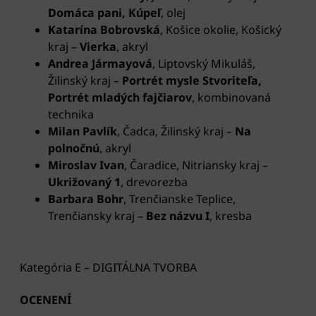
Domáca pani, Kúpeľ
, olej
Katarína Bobrovská
, Košice okolie, Košický
kraj
–
Vierka
, akryl
Andrea Jármayová
, Liptovský Mikuláš,
Žilinský kraj –
Portrét mysle Stvoriteľa,
Portrét mladých fajčiarov
, kombinovaná
technika
Milan Pavlík
, Čadca, Žilinský kraj –
Na
polnočnú
, akryl
Miroslav Ivan
, Čaradice, Nitriansky kraj
–
Ukrižovaný 1
, drevorezba
Barbara Bohr
, Trenčianske Teplice,
Trenčiansky kraj
–
Bez názvu I
, kresba
Kategória E – DIGITÁLNA TVORBA
OCENENÍ