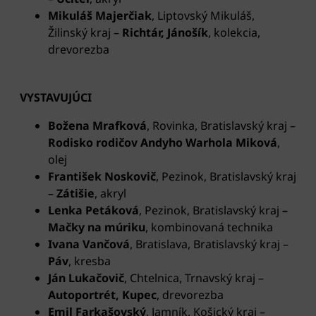
Mikuláš Majerčiak
, Liptovský Mikuláš,
Žilinský kraj –
Richtár, Jánošík
, kolekcia,
drevorezba
VYSTAVUJÚCI
Božena Mrafková
, Rovinka, Bratislavský kraj –
Rodisko rodičov Andyho Warhola Miková
,
olej
František Noskovič
, Pezinok, Bratislavský kraj
–
Zátišie
, akryl
Lenka Petáková
, Pezinok, Bratislavský kraj
–
Mačky na múriku
, kombinovaná technika
Ivana Vančová
, Bratislava, Bratislavský kraj –
Páv
, kresba
Ján Lukačovič
, Chtelnica, Trnavský kraj
–
Autoportrét, Kupec
, drevorezba
Emil Farkašovský
, Jamník, Košický kraj –