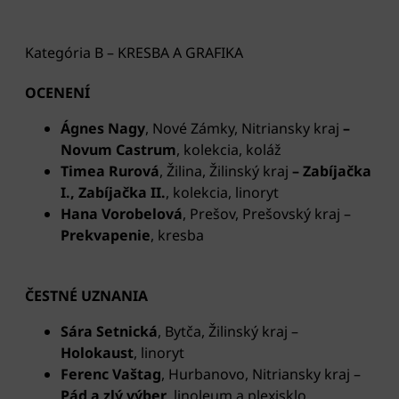
Kategória B – KRESBA A GRAFIKA
OCENENÍ
Ágnes Nagy
, Nové Zámky, Nitriansky kraj
–
Novum Castrum
, kolekcia, koláž
Timea Rurová
,
Žilina, Žilinský kraj
– Zabíjačka
I., Zabíjačka II.
, kolekcia, linoryt
Hana Vorobelová
, Prešov, Prešovský kraj –
Prekvapenie
, kresba
ČESTNÉ UZNANIA
Sára Setnická
, Bytča, Žilinský kraj –
Holokaust
, linoryt
Ferenc Vaštag
, Hurbanovo, Nitriansky kraj –
Pád a zlý výber
, linoleum a plexisklo