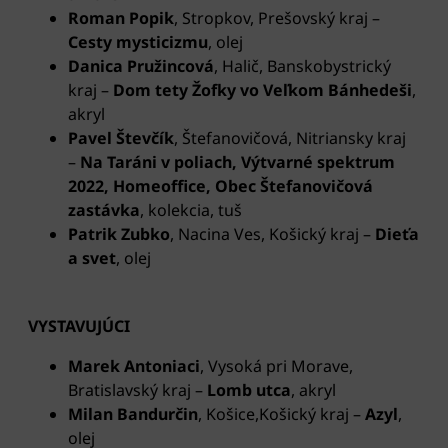
Roman Popik
, Stropkov, Prešovský kraj –
Cesty mysticizmu
, olej
Danica Pružincová
, Halič, Banskobystrický
kraj
–
Dom tety Žofky vo Veľkom Bánhedeši
,
akryl
Pavel Števčík
, Štefanovičová, Nitriansky kraj
–
Na Taráni v poliach, Výtvarné spektrum
2022, Homeoffice, Obec Štefanovičová
zastávka
, kolekcia, tuš
Patrik Zubko
, Nacina Ves, Košický kraj –
Dieťa
a svet
, olej
VYSTAVUJÚCI
Marek Antoniaci
, Vysoká pri Morave,
Bratislavský kraj
–
Lomb utca
, akryl
Milan Bandurčin
, Košice,Košický kraj
–
Azyl
,
olej