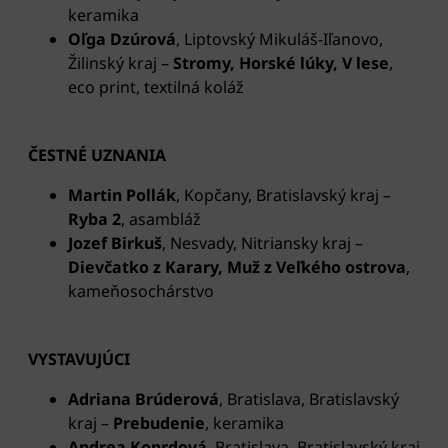
keramika
Oľga Dzúrová
, Liptovský Mikuláš-Iľanovo,
Žilinský kraj
–
Stromy, Horské lúky, V lese
,
eco print, textilná koláž
ČESTNÉ UZNANIA
Martin Pollák
, Kopčany, Bratislavský kraj –
Ryba 2
, asambláž
Jozef Birkuš
, Nesvady, Nitriansky kraj –
Dievčatko z Karary, Muž z Veľkého ostrova
,
kameňosochárstvo
VYSTAVUJÚCI
Adriana Brúderová
, Bratislava, Bratislavský
kraj
–
Prebudenie
, keramika
Andrea Koprdová
, Bratislava, Bratislavský kraj