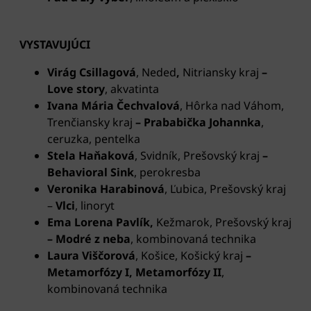
VYSTAVUJÚCI
Virág Csillagová
, Neded
,
Nitriansky kraj
–
Love story
, akvatinta
Ivana Mária Čechvalová
, Hôrka nad Váhom,
Trenčiansky kraj
– Prababička Johannka
,
ceruzka, pentelka
Stela Haňaková
, Svidník, Prešovský kraj
–
Behavioral Sink
, perokresba
Veronika Harabinová
, Ľubica, Prešovský kraj
–
Vlci
, linoryt
Ema Lorena Pavlík,
Kežmarok, Prešovský kraj
– Modré z neba
, kombinovaná technika
Laura Viščorová
, Košice, Košický kraj
–
Metamorfózy I, Metamorfózy II
,
kombinovaná technika