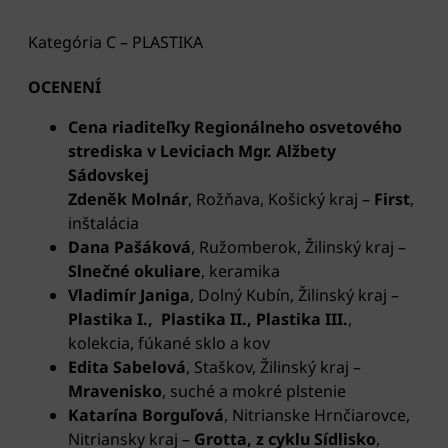
Kategória C – PLASTIKA
OCENENÍ
Cena riaditeľky Regionálneho osvetového
strediska v Leviciach Mgr. Alžbety
Sádovskej
Zdeněk Molnár
, Rožňava, Košický kraj –
First
,
inštalácia
Dana Pašáková
, Ružomberok, Žilinský kraj –
Slnečné okuliare
, keramika
Vladimír Janiga
, Dolný Kubín, Žilinský kraj –
Plastika I., Plastika II., Plastika III.
,
kolekcia, fúkané sklo a kov
Edita Sabelová
, Staškov, Žilinský kraj
–
Mravenisko
, suché a mokré plstenie
Katarína Borguľová
, Nitrianske Hrnčiarovce,
Nitriansky kraj –
Grotta, z cyklu Sídlisko
,