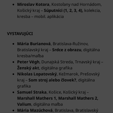
Miroslav
Kotora
, Kostoľany nad Hornádom,
Košický kraj –
Súputníci (1, 2, 3, 4),
kolekcia,
kresba – mobil. aplikácia
VYSTAVUJÚCI
Mária Burianová
, Bratislava-Ružinov,
Bratislavský
kraj –
Srdce z obrazu
, digitálna
kresba/maľba
Peter Végh
, Dunajská Streda, Trnavský kraj –
Ženský akt
, digitálna grafika
Nikolas Lopatovský
, Kežmarok, Prešovský
kraj
–
Som stroj alebo človek?
, digitálna
grafika
Samuel Straka
, Košice, Košický kraj
–
Marshall Mathers 1, Marshall Mathers 2,
Valium
, digitálna maľba
Mária Mazúchová
,
Bratislava, Bratislavský