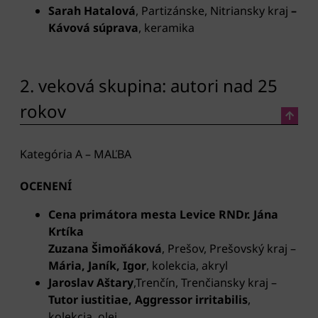
Sarah Hatalová
, Partizánske, Nitriansky kraj
–
Kávová súprava
, keramika
2. veková skupina: autori nad 25
rokov
Kategória A – MAĽBA
OCENENÍ
Cena primátora mesta Levice RNDr. Jána
Krtíka
Zuzana Šimoňáková
, Prešov, Prešovský kraj –
Mária, Janík, Igor
, kolekcia, akryl
Jaroslav Aštary
,Trenčín, Trenčiansky kraj –
Tutor iustitiae, Aggressor irritabilis
,
kolekcia, olej