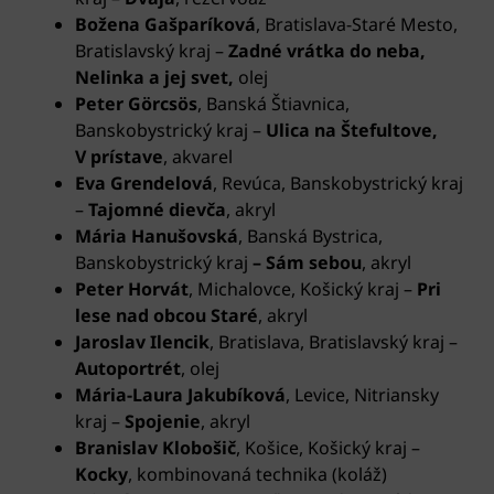
Božena Gašparíková
, Bratislava-Staré Mesto,
Bratislavský kraj
–
Zadné vrátka do neba,
Nelinka a jej svet,
olej
Peter Görcsös
, Banská Štiavnica,
Banskobystrický kraj –
Ulica na Štefultove,
V prístave
, akvarel
Eva Grendelová
, Revúca, Banskobystrický kraj
–
Tajomné dievč
a
, akryl
Mária Hanušovská
, Banská Bystrica,
Banskobystrický kraj
– Sám sebou
, akryl
Peter Horvát
, Michalovce, Košický kraj –
Pri
lese nad obcou Staré
, akryl
Jaroslav Ilencik
, Bratislava, Bratislavský kraj
–
Autoportrét
, olej
Mária-Laura Jakubíková
, Levice, Nitriansky
kraj –
Spojenie
, akryl
Branislav Klobošič
, Košice,
Košický kraj –
Kocky
, kombinovaná technika (koláž)