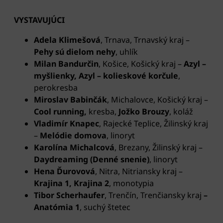
VYSTAVUJÚCI
Adela Klimešová
, Trnava, Trnavský kraj
–
Pehy sú dielom nehy
, uhlík
Milan Bandurčin
, Košice, Košický kraj
–
Azyl –
myšlienky, Azyl – kolieskové korčule
,
perokresba
Miroslav Babinčák
, Michalovce, Košický kraj
–
Cool running,
kresba,
Jožko Brouzy
, koláž
Vladimír Knapec
, Rajecké Teplice, Žilinský kraj
–
Melódie domova
, linoryt
Karolína Michalcová
, Brezany, Žilinský kraj –
Daydreaming (Denné snenie)
, linoryt
Hena Ďurovová
, Nitra, Nitriansky kraj
–
Krajina 1, Krajina 2
, monotypia
Tibor Scherhaufer
, Trenčín, Trenčiansky kraj
–
Anatómia 1
, suchý štetec