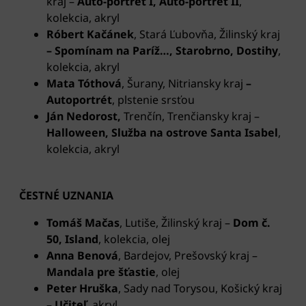
kraj –
Auto-portrét I, Auto-portrét II
,
kolekcia, akryl
Róbert Kačánek
, Stará Ľubovňa, Žilinský kraj
–
Spomínam na Paríž…, Starobrno, Dostihy
,
kolekcia, akryl
Mata Tóthová
, Šurany, Nitriansky kraj
–
Autoportrét
, plstenie srsťou
Ján Nedorost,
Trenčín, Trenčiansky kraj –
Halloween, Služba na ostrove Santa Isabel
,
kolekcia, akryl
ČESTNÉ UZNANIA
Tomáš Mačas
, Lutiše, Žilinský kraj –
Dom č.
50, Island
, kolekcia, olej
Anna Benová
, Bardejov, Prešovský kraj –
Mandala pre šťastie
, olej
Peter Hruška
, Sady nad Torysou, Košický kraj
–
Učiteľ
, akryl