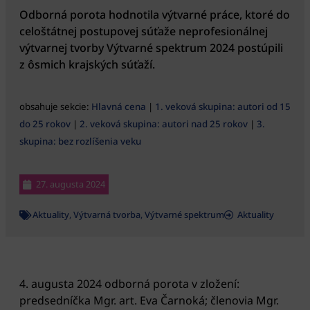
Odborná porota hodnotila výtvarné práce, ktoré do
celoštátnej postupovej súťaže neprofesionálnej
výtvarnej tvorby Výtvarné spektrum 2024 postúpili
z ôsmich krajských súťaží.
obsahuje sekcie:
Hlavná cena
|
1. veková skupina: autori od 15
do 25 rokov
|
2. veková skupina: autori nad 25 rokov
|
3.
skupina: bez rozlíšenia veku
27. augusta 2024
Aktuality
,
Výtvarná tvorba
,
Výtvarné spektrum
Aktuality
4. augusta 2024 odborná porota v zložení:
predsedníčka Mgr. art. Eva Čarnoká; členovia Mgr.