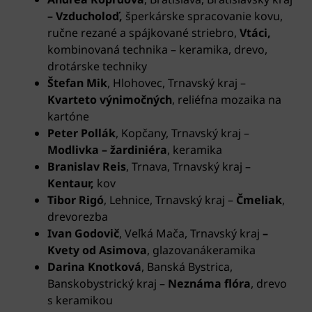
– Vzducholoď,
šperkárske spracovanie kovu,
ručne rezané a spájkované striebro,
Vtáci,
kombinovaná technika – keramika, drevo,
drotárske techniky
Štefan Mik
, Hlohovec, Trnavský kraj
–
Kvarteto výnimočných
, reliéfna mozaika na
kartóne
Peter Pollák
, Kopčany, Trnavský kraj
–
Modlivka – žardiniéra
, keramika
Branislav Reis
, Trnava, Trnavský kraj
–
Kentaur,
kov
Tibor Rigó
, Lehnice, Trnavský kraj
–
Čmeliak
,
drevorezba
Ivan Godovič
, Veľká Mača, Trnavský kraj
–
Kvety od Asimova
, glazovanákeramika
Darina Knotková
, Banská Bystrica,
Banskobystrický kraj
–
Neznáma flóra
, drevo
s keramikou