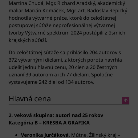
Martina Chudá, Mgr. Richard Aradský, akademický
maliar Marián Komáček, Mgr. art. Radoslav Repický
hodnotila výtvarné práce, ktoré do celoštátnej
postupovej súťaže neprofesionálnej výtvarnej
tvorby Výtvarné spektrum 2024 postúpili z ôsmich
krajských súťaží.
Do celoštátnej súťaže sa prihlásilo 204 autorov s
372 výtvarnými dielami, z ktorých porota navrhla
udeliť jednu hlavnú cenu, 20 cien a 20 čestných
uznaní 39 autorom a ich 77 dielam. Spoločne
vystavujeme 242 diel od 134 autorov.
Hlavná cena
2. veková skupina: autori nad 25 rokov
Kategória B – KRESBA A GRAFIKA
Veronika Jurčáková
, Mútne, Žilinský kraj –