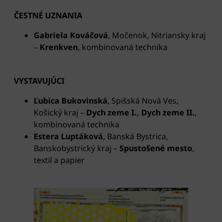
ČESTNÉ UZNANIA
Gabriela Kováčová
, Močenok, Nitriansky kraj
–
Krenkven
, kombinovaná technika
VYSTAVUJÚCI
Ľubica Bukovinská
, Spišská Nová Ves,
Košický kraj
–
Dych zeme I., Dych zeme II.
,
kombinovaná technika
Estera Luptáková
, Banská Bystrica,
Banskobystrický kraj
–
Spustošené mesto
,
textil a papier