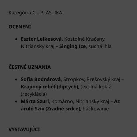
Kategória C – PLASTIKA
OCENENÍ
Eszter Lelkesová
, Kostolné Kračany,
Nitriansky kraj
– Singing Ice
, suchá ihla
ČESTNÉ UZNANIA
Sofia Bodnárová
, Stropkov, Prešovský kraj –
Krajinný reliéf (diptych)
, textilná koláž
(recyklácia)
Márta Szuri
, Komárno, Nitriansky kraj –
Az
áruló Szív (Zradné srdce)
, háčkovanie
VYSTAVUJÚCI