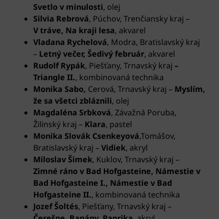
Svetlo v minulosti
, olej
Silvia Rebrová
, Púchov, Trenčiansky kraj
–
V tráve, Na kraji lesa
, akvarel
Vladana Rychelová
, Modra, Bratislavský kraj
–
Letný večer, Šedivý február
, akvarel
Rudolf Rypák
, Piešťany, Trnavský kraj
–
Triangle II.
, kombinovaná technika
Monika Sabo,
Cerová, Trnavský kraj
–
Myslím,
že sa všetci zbláznili
, olej
Magdaléna Srbková
, Závažná Poruba,
Žilinský kraj –
Klara
, pastel
Monika Slovák Csenkeyová
,Tomášov,
Bratislavský kraj –
Vidiek
, akryl
Miloslav Šimek
, Kuklov, Trnavský kraj
–
Zimné ráno v Bad Hofgasteine, Námestie v
Bad Hofgasteine I., Námestie v Bad
Hofgasteine II.
, kombinovaná technika
Jozef Šoltés
, Piešťany, Trnavský kraj –
Čerešne, Banány, Paprika
, akryl