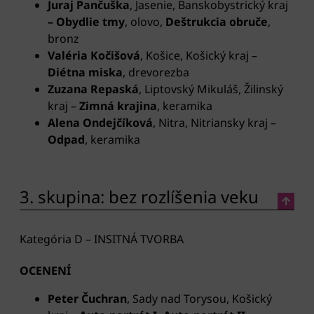
Juraj Pančuška
, Jasenie, Banskobystrický kraj
– Obydlie tmy
, olovo,
Deštrukcia obruče
,
bronz
Valéria Kočišová
, Košice, Košický kraj
–
Diétna miska
, drevorezba
Zuzana Repaská
, Liptovský Mikuláš, Žilinský
kraj –
Zimná krajina
, keramika
Alena Ondejčíková
, Nitra, Nitriansky kraj
–
Odpad
, keramika
3. skupina: bez rozlíšenia veku
Kategória D – INSITNÁ TVORBA
OCENENÍ
Peter Čuchran
, Sady nad Torysou, Košický