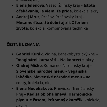
Elena Jelenová
, Važec, Žilinský kraj –
Istota
očakávania, Ja viem, že príde
, kolekcia, akryl
Andrej Mruz
, Prešov, Prešovský kraj –
Metamorfóza, Sú dobrí aj zlí, Z foriem
života
, kolekcia, kombinovaná technika
ČESTNÉ UZNANIA
Gabriel Kurák
, Vidiná, Banskobystrický kraj
–
Imaginárni kamaráti – Na koncerte
, akryl
Ondrej Miško
, Komárno, Nitriansky kraj
–
Slovenské národné menu – vegánska
lahôdka
,
Slovenské národné menu – na
cesty
, kolekcia, olej
Elena Nedeliaková
, Prievidza, Trenčiansky
kraj –
Keď sa obloha hnevá, Harmonické
plynutie časom, Prítomný okamžik
, kolekcia,
akvarel