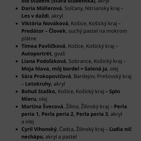
old student (Stará študentka)
, akryl
Daria Müllerová
, Solčany, Nitriansky kraj –
Les v daždi
, akryl
Viktória Nováková
, Košice, Košický kraj –
Predátor – Človek
, suchý pastel na mokrom
plátne
Tímea Pavličková
, Košice, Košický kraj –
Autoportrét
, gvaš
Liana Podoľaková
, Sobrance, Košický kraj –
Moja hlava, môj bordel = šalená ja
, olej
Sára Prokopovičová
, Bardejov, Prešovský kraj
–
Letokruhy
, akryl
Bohuš Staško,
Košice, Košický kraj
– Spln
Mieru
, olej
Martina Švecová
, Žilina, Žilinský kraj –
Perla
peria 1, Perla peria 2, Perla peria 3
, akryl
a olej
Cyril Vihonský
, Čadca, Žilinský kraj –
Ľudia nič
nechápu
, akryl a pastel