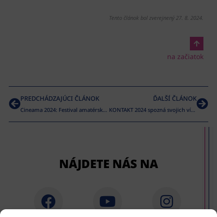
Tento článok bol zverejnený 27. 8. 2024.
na začiatok
PREDCHÁDZAJÚCI ČLÁNOK
ĎALŠÍ ČLÁNOK
Cineama 2024: Festival amatérskeho filmu ponúka najlepšie krátke snímky a program zameraný na zvuk
KONTAKT 2024 spozná svojich víťazov prvý septembrový víkend
NÁJDETE NÁS NA