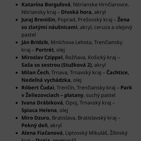
Katarína Borguľová
, Nitrianske Hrnčiarovce,
Nitriansky kraj –
Divoká hora
, akryl
Juraj Brenišin
, Poprad, Prešovský kraj –
Žena
so zlatými náušnicami
, akryl, ceruza a olejový
pastel
Ján Brídzik
, Mníchova Lehota, Trenčiansky
kraj
–
Portrét
, olej
Miroslav Czippel
, Rožňava, Košický kraj
–
Saša so sestrou (Stužková 2)
, akryl
Milan Čech
, Trnava, Trnavský kraj
–
Čachtice,
Nedeľná vychádzka
, olej
Róbert Čudai
, Trenčín,
Trenčiansky kraj –
Park
v Želiezovciach – platany
, suchý pastel
Ivana Drábiková
, Opoj, Trnavský kraj
–
Spiaca Helena
, olej
Miro Dzuro,
Bratislava, Bratislavský kraj –
Pekný deň
, akryl
Alena Fiačanová
, Liptovský Mikuláš, Žilinský
kraj
–
Dvaja
, rezervoáž