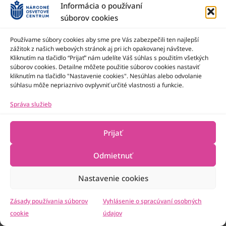
Informácia o používaní
Facebook
YouTube
Instagram
súborov cookies
Používame súbory cookies aby sme pre Vás zabezpečili ten najlepší
zážitok z našich webových stránok aj pri ich opakovanej návšteve.
Kliknutím na tlačidlo “Prijať” nám udelíte Váš súhlas s použitím všetkých
súborov cookies. Detailne môžete použitie súborov cookies nastaviť
X (Twitter)
LinkedIn
kliknutím na tlačidlo "Nastavenie cookies". Nesúhlas alebo odvolanie
súhlasu môže nepriaznivo ovplyvniť určité vlastnosti a funkcie.
Správa služieb
Prijať
Odmietnuť
Nastavenie cookies
Zásady používania súborov
Vyhlásenie o spracúvaní osobných
cookie
údajov