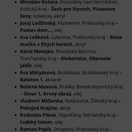
Miroslav Kotora
, Kostoľany nad Hornádom,
Košický kraj –
Šach pre štyroch, Picassove
ženy
, kolekcia, akryl
Juraj Ledžinský
, Humenné, Prešovský kraj
–
Postav dom…
, olej
Eva Lešková
, Ľubotice, Prešovský kraj
–
Biela
mačka v žltých horách
, akryl
Karol Matejka
, Považská Bystrica,
Trenčiansky kraj
–
Klebetnice, Oberanie
jabĺk
, olej
Eva Mátyásová
, Bratislava, Bratislavský kraj
–
Balaton 1
, akvarel
Božena Maxová
, Králiky, Banskobystrický kraj
–
Útvar 1, Krvný obraz
, olej
Vladimír Mičienka
, Kolárovice, Žilinský kraj
–
Pokojná krajina
, akryl
Radoslav Pikna
, Topoľčany, Nitriansky kraj –
Ľudský totem
, olej
Roman Popik
, Stropkov, Prešovský kraj –