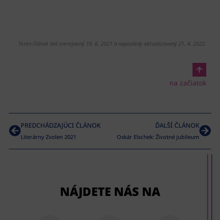
Tento článok bol zverejnený 10. 6. 2021 a naposledy aktualizovaný 21. 4. 2022.
na začiatok
PREDCHÁDZAJÚCI ČLÁNOK
ĎALŠÍ ČLÁNOK
Literárny Zvolen 2021
Oskár Elschek: Životné jubileum
NÁJDETE NÁS NA