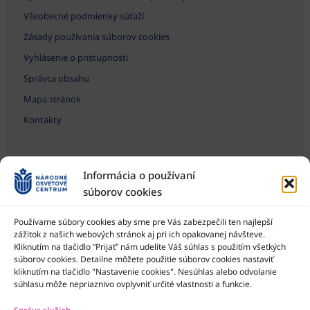
Všeobecné podmienky súťaží
Zásady používania súborov cookies
Vyhlásenie o prístupnosti
Správca obsahu
Mapa stránok
Kontakty
Informácia o používaní
súborov cookies
Používame súbory cookies aby sme pre Vás zabezpečili ten najlepší
zážitok z našich webových stránok aj pri ich opakovanej návšteve.
Kliknutím na tlačidlo “Prijať” nám udelíte Váš súhlas s použitím všetkých
Národné osvetové centrum je štátna príspevková organizácia
Ministerstva kultúry SR
súborov cookies. Detailne môžete použitie súborov cookies nastaviť
kliknutím na tlačidlo "Nastavenie cookies". Nesúhlas alebo odvolanie
súhlasu môže nepriaznivo ovplyvniť určité vlastnosti a funkcie.