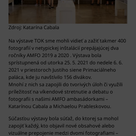
Zdroj: Katarína Cabala
Na výstave TOK sme mohli vidieť a zažiť takmer 400
fotografií v netypickej inštalácií prepájajúcej dva
ročníky AMFO 2019 a 2020 . Výstava bola
sprístupnená od utorka 25. 5. 2021 do nedele 6. 6.
2021 v priestoroch Justiho siene Primaciálneho
paláca, kde ju navštívilo 156 divákov.
Mnohí z nich sa zapojili do tvorivých úloh či využili
príležitosť na víkendové stretnutie a debatu o
fotografii s našimi AMFO ambasádorkami –
Katarínou Cabala a Michaelou Prableskovou.
Súčasťou výstavy bola súťaž, do ktorej sa mohol
zapojiť každý, kto objavil nové obsahové alebo
vizuálne prepojenie medzi dvomi fotografiami –