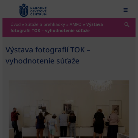
content
Úvod
»
Súťaže a prehliadky
»
AMFO
»
Výstava
fotografií TOK – vyhodnotenie súťaže
Výstava fotografií TOK –
vyhodnotenie súťaže