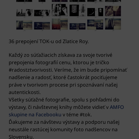
36 prepojení TOK-u od Zlatice Roy.
Každý zo súťažiacich získava za svoje tvorivé
prepojenia fotografií cenu, ktorou je tričko
#radostztvorivosti. Veríme, že im bude pripomínať
nadšenie a radosť, ktoré častokrát pociťujeme
práve v tvorivom procese pri spoznávaní našej
autentickosti.
Všetky súťažné fotografie, spolu s pohľadmi do
výstavy, či návštevnej knihy môžete vidieť v
AMFO
skupine na Facebooku
v téme #tok.
Ďakujeme za návštevu výstavy a podporu našej
neustále rastúcej komunity foto nadšencov na
Slovensku.