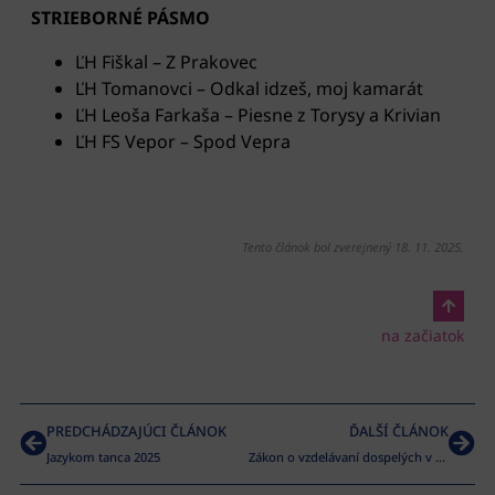
STRIEBORNÉ PÁSMO
ĽH Fiškal – Z Prakovec
ĽH Tomanovci – Odkal idzeš, moj kamarát
ĽH Leoša Farkaša – Piesne z Torysy a Krivian
ĽH FS Vepor – Spod Vepra
Tento článok bol zverejnený 18. 11. 2025.
na začiatok
PREDCHÁDZAJÚCI ČLÁNOK
ĎALŠÍ ČLÁNOK
Jazykom tanca 2025
Zákon o vzdelávaní dospelých v kultúrno-osvetovej činnosti – metodický materiál