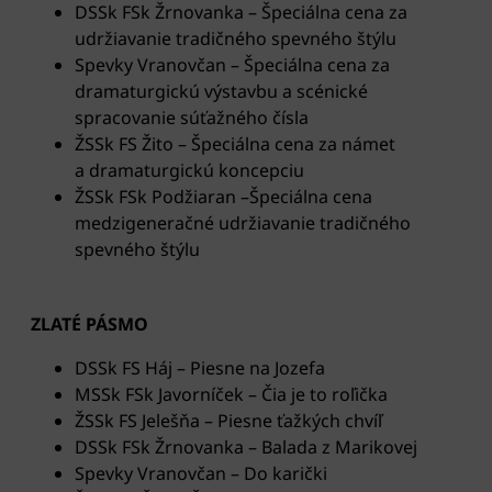
DSSk FSk Žrnovanka – Špeciálna cena za
udržiavanie tradičného spevného štýlu
Spevky Vranovčan – Špeciálna cena za
dramaturgickú výstavbu a scénické
spracovanie súťažného čísla
ŽSSk FS Žito – Špeciálna cena za námet
a dramaturgickú koncepciu
ŽSSk FSk Podžiaran –Špeciálna cena
medzigeneračné udržiavanie tradičného
spevného štýlu
ZLATÉ PÁSMO
DSSk FS Háj – Piesne na Jozefa
MSSk FSk Javorníček – Čia je to roľička
ŽSSk FS Jelešňa – Piesne ťažkých chvíľ
DSSk FSk Žrnovanka – Balada z Marikovej
Spevky Vranovčan – Do karički