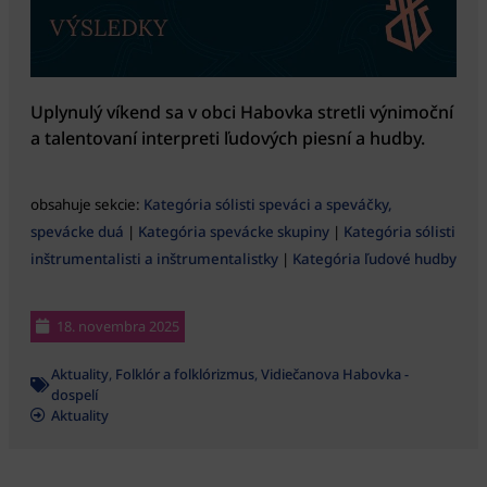
Uplynulý víkend sa v obci Habovka stretli výnimoční
a talentovaní interpreti ľudových piesní a hudby.
obsahuje sekcie:
Kategória sólisti speváci a speváčky,
spevácke duá
|
Kategória spevácke skupiny
|
Kategória sólisti
inštrumentalisti a inštrumentalistky
|
Kategória ľudové hudby
18. novembra 2025
Aktuality
,
Folklór a folklórizmus
,
Vidiečanova Habovka -
dospelí
Aktuality