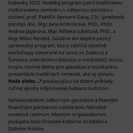
Habovky 2023. Nedeľný program patril tradičnému
rozborovému semináru s odbornou porotou v
zložení: prof. PaedDr. Bernard Garaj, CSc. (predseda
poroty), doc. Mgr. Jana Ambrózová, PhD., PhDr.
Andrea Jágerová, Mgr. Alžbeta Lukáčová, PhD., a
Mgr. Milan Rendoš. Súťažné dni doplnil pestrý
sprievodný program, ktorý zahŕňal tanečné
workshopy zamerané na tance zo Zuberca a
Šumiaca, interaktívnu diskusiu o modrotlači, burzu
krojov, tvorivé dielne pre spevákov a muzikantov,
prezentácie tradičných remesiel, ako aj výstavu
Naše alebo…?
poukazujúcu na dobré príklady
ručnej výroby inšpirovanej ľudovou kultúrou.
Vyhlasovateľom, odborným garantom a hlavným
finančným partnerom súťaže bolo Národné
osvetové centrum. Hlavným organizátorom
podujatia bolo Oravské kultúrne stredisko v
Dolnom Kubíne.