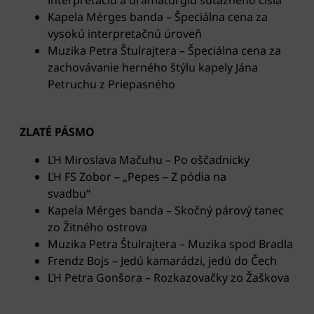
interpretáciu a dramaturgiu súťažného čísla
Kapela Mérges banda – Špeciálna cena za
vysokú interpretačnú úroveň
Muzika Petra Štulrajtera – Špeciálna cena za
zachovávanie herného štýlu kapely Jána
Petruchu z Priepasného
ZLATÉ PÁSMO
ĽH Miroslava Mačuhu – Po oščadnicky
ĽH FS Zobor – „Pepes – Z pódia na
svadbu“
Kapela Mérges banda – Skočný párový tanec
zo Žitného ostrova
Muzika Petra Štulrajtera – Muzika spod Bradla
Frendz Bojs – Jedú kamarádzi, jedú do Čech
ĽH Petra Gonšora – Rozkazovačky zo Žaškova