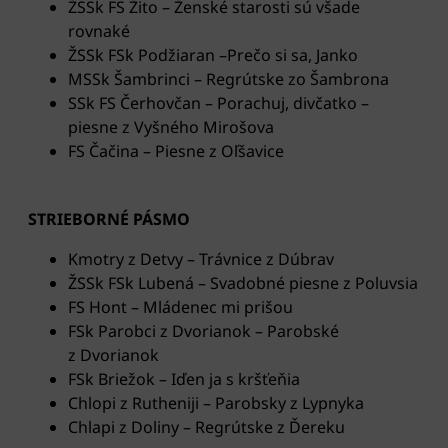
ŽSSk FS Žito – Ženské starosti sú všade
rovnaké
ŽSSk FSk Podžiaran –Prečo si sa, Janko
MSSk Šambrinci – Regrútske zo Šambrona
SSk FS Čerhovčan – Porachuj, divčatko –
piesne z Vyšného Mirošova
FS Čačina – Piesne z Oľšavice
STRIEBORNÉ PÁSMO
Kmotry z Detvy – Trávnice z Dúbrav
ŽSSk FSk Lubená – Svadobné piesne z Poluvsia
FS Hont – Mládenec mi prišou
FSk Parobci z Dvorianok – Parobské
z Dvorianok
FSk Briežok – Iďen ja s kršťeňia
Chlopi z Rutheniji – Parobsky z Lypnyka
Chlapi z Doliny – Regrútske z Ďereku