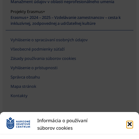
Manažment údajov v oblasti neprofesionálneho umenia
Projekty Erasmus+
Erasmus+ 2024 – 2025 – Vzdelávanie zamestnancov – cesta k
inkluzívnej, zodpovednej a udržateľnej kultúre
Vyhlásenie o spracúvaní osobných údajov
Všeobecné podmienky súťaží
Zásady používania súborov cookies
Vyhlásenie o prístupnosti
Správca obsahu
Mapa stránok
Kontakty
Informácia o používaní
súborov cookies