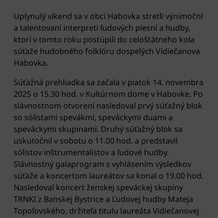
Uplynulý víkend sa v obci Habovka stretli výnimoční
a talentovaní interpreti ľudových piesní a hudby,
ktorí v tomto roku postúpili do celoštátneho kola
súťaže hudobného folklóru dospelých Vidiečanova
Habovka.
Súťažná prehliadka sa začala v piatok 14. novembra
2025 o 15.30 hod. v Kultúrnom dome v Habovke. Po
slávnostnom otvorení nasledoval prvý súťažný blok
so sólistami spevákmi, speváckymi duami a
speváckymi skupinami. Druhý súťažný blok sa
uskutočnil v sobotu o 11.00 hod. a predstavil
sólistov inštrumentalistov a ľudové hudby.
Slávnostný galaprogram s vyhlásením výsledkov
súťaže a koncertom laureátov sa konal o 19.00 hod.
Nasledoval koncert ženskej speváckej skupiny
TRNKI z Banskej Bystrice a Ľudovej hudby Mateja
Topoľovského, držiteľa titulu laureáta Vidiečanovej