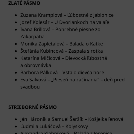
ZLATÉ PÁSMO
Zuzana Kramplová – Ľúbostné z Jablonice
Jozef Kolesár – U Dvoriankoch na valaľe
Ivana Brillová – Pohrebné piesne zo
Zakarpatia
Monika Zapletalová – Balada o Katke
Štefánia Kubincová – Zaspala sirotka
Katarína Mičicová – Dievocká ľúbostná
a obrovnávka
Barbora Pálková – Vstalo dievča hore
Eva Salvová – „Pieseň na začínania“ – deň pred
svadbou
STRIEBORNÉ PÁSMO
Ján Hároník a Samuel Šaržík – Košjelka ľenová
Ľudmila Lukáčová – Kolyskovy
Alexandra Klabníková – Balada z Jesenice