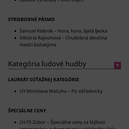
STRIEBORNÉ PÁSMO
Samuel Klabník – Hora, hora, bjelá ľjeska
Viktória Rajnohová – Chudobná dievčina
medzi bohatýma
Kategória ľudové hudby
LAUREÁT SÚŤAŽNEJ KATEGÓRIE
ĽH Miroslava Mačuhu – Po oščadnicky
ŠPECIÁLNE CENY
ĽH FS Zobor – Špeciálne ceny za štýlovú