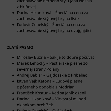
zachovávanie herného štýlu Jána Nosáľa
z Hriňovej
Darina Hikaníková – Špeciálna cena za
zachovávanie štýlovej hry na liste
Ľudovít Cehelský – Špeciálna cena za
zachovávanie štýlovej hry na dvojgajdici
ZLATÉ PÁSMO
Miroslav Buzrla – Šak je to dobré počúvat
Marek Lehocký – Pastierske piesne zo
severnej strany Poľany
Andrej Babiar – Gajdošskie z Príbeliec
István Vajk Katona – Ľudové piesne
z pôstneho obdobia z Modrian
František Kostúr – Keď sa Janík oženil
Darina Hikaníková – Virvostól mi pod
okjankom hrebíček
Ľudovít Cehelský – Ovčí zdych