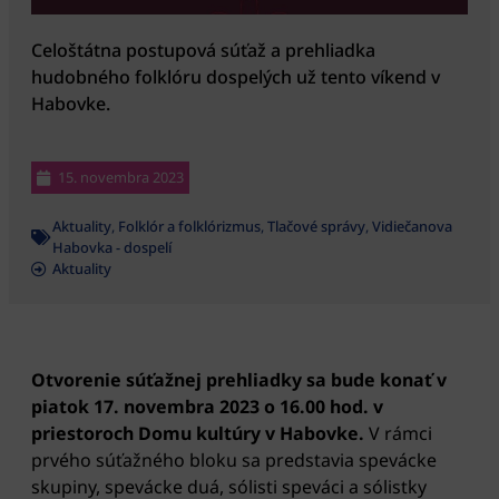
Celoštátna postupová súťaž a prehliadka
hudobného folklóru dospelých už tento víkend v
Habovke.
15. novembra 2023
Aktuality
,
Folklór a folklórizmus
,
Tlačové správy
,
Vidiečanova
Habovka - dospelí
Aktuality
Otvorenie súťažnej prehliadky sa bude konať v
piatok 17. novembra 2023 o 16.00 hod. v
priestoroch Domu kultúry v Habovke.
V rámci
prvého súťažného bloku sa predstavia spevácke
skupiny, spevácke duá, sólisti speváci a sólistky