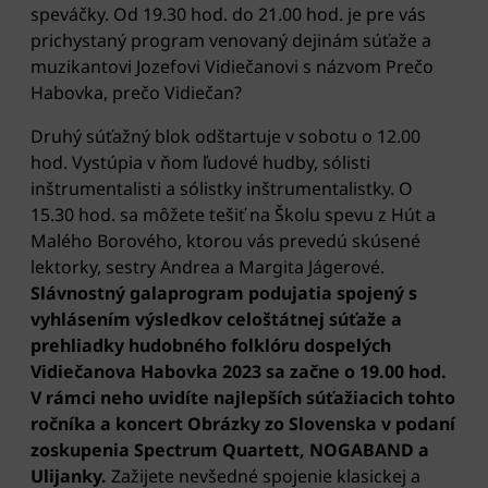
speváčky. Od 19.30 hod. do 21.00 hod. je pre vás
prichystaný program venovaný dejinám súťaže a
muzikantovi Jozefovi Vidiečanovi s názvom Prečo
Habovka, prečo Vidiečan?
Druhý súťažný blok odštartuje v sobotu o 12.00
hod. Vystúpia v ňom ľudové hudby, sólisti
inštrumentalisti a sólistky inštrumentalistky. O
15.30 hod. sa môžete tešiť na Školu spevu z Hút a
Malého Borového, ktorou vás prevedú skúsené
lektorky, sestry Andrea a Margita Jágerové.
Slávnostný galaprogram podujatia spojený s
vyhlásením výsledkov celoštátnej súťaže a
prehliadky hudobného folklóru dospelých
Vidiečanova Habovka 2023 sa začne o 19.00 hod.
V rámci neho uvidíte najlepších súťažiacich tohto
ročníka a koncert Obrázky zo Slovenska v podaní
zoskupenia Spectrum Quartett, NOGABAND a
Ulijanky.
Zažijete nevšedné spojenie klasickej a