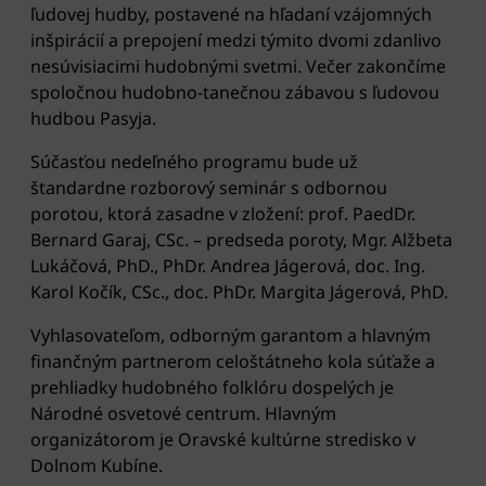
ľudovej hudby, postavené na hľadaní vzájomných
inšpirácií a prepojení medzi týmito dvomi zdanlivo
nesúvisiacimi hudobnými svetmi. Večer zakončíme
spoločnou hudobno-tanečnou zábavou s ľudovou
hudbou Pasyja.
Súčasťou nedeľného programu bude už
štandardne rozborový seminár s odbornou
porotou, ktorá zasadne v zložení: prof. PaedDr.
Bernard Garaj, CSc. – predseda poroty, Mgr. Alžbeta
Lukáčová, PhD., PhDr. Andrea Jágerová, doc. Ing.
Karol Kočík, CSc., doc. PhDr. Margita Jágerová, PhD.
Vyhlasovateľom, odborným garantom a hlavným
finančným partnerom celoštátneho kola súťaže a
prehliadky hudobného folklóru dospelých je
Národné osvetové centrum. Hlavným
organizátorom je Oravské kultúrne stredisko v
Dolnom Kubíne.