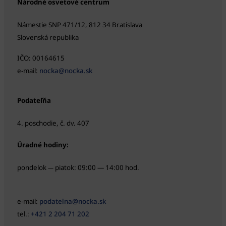
Národné osvetové centrum
Námestie SNP 471/12, 812 34 Bratislava
Slovenská republika
IČO: 00164615
e-mail:
nocka@nocka.sk
Podateľňa
4. poschodie, č. dv. 407
Úradné hodiny:
pondelok
piatok: 09:00 — 14:00 hod.
—
e-mail:
podatelna@nocka.sk
tel.:
+421 2 204 71 202