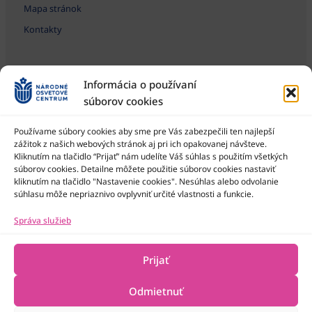
Mapa stránok
Kontakty
Informácia o používaní
súborov cookies
Používame súbory cookies aby sme pre Vás zabezpečili ten najlepší
zážitok z našich webových stránok aj pri ich opakovanej návšteve.
Kliknutím na tlačidlo “Prijať” nám udelíte Váš súhlas s použitím všetkých
Národné osvetové centrum je štátna príspevková organizácia
Ministerstva kultúry SR
súborov cookies. Detailne môžete použitie súborov cookies nastaviť
kliknutím na tlačidlo "Nastavenie cookies". Nesúhlas alebo odvolanie
súhlasu môže nepriaznivo ovplyvniť určité vlastnosti a funkcie.
Správa služieb
Prijať
Odmietnuť