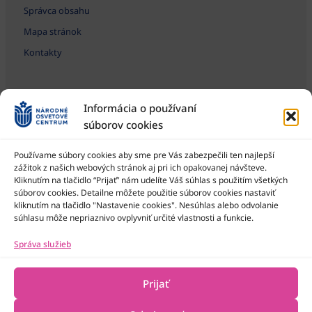
Správca obsahu
Mapa stránok
Kontakty
Informácia o používaní
súborov cookies
Používame súbory cookies aby sme pre Vás zabezpečili ten najlepší
zážitok z našich webových stránok aj pri ich opakovanej návšteve.
Kliknutím na tlačidlo “Prijať” nám udelíte Váš súhlas s použitím všetkých
Národné osvetové centrum je štátna príspevková organizácia
Ministerstva kultúry SR
súborov cookies. Detailne môžete použitie súborov cookies nastaviť
kliknutím na tlačidlo "Nastavenie cookies". Nesúhlas alebo odvolanie
súhlasu môže nepriaznivo ovplyvniť určité vlastnosti a funkcie.
Správa služieb
Prijať