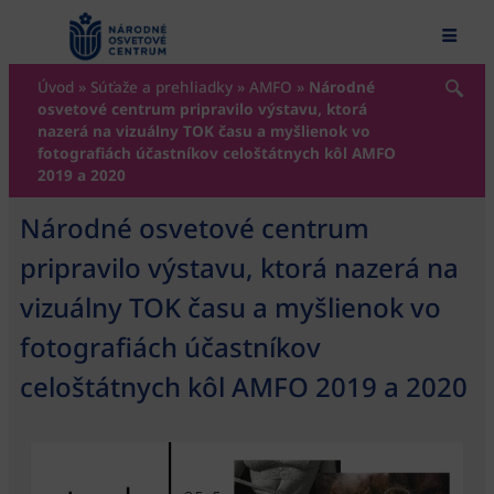
content
Úvod
»
Súťaže a prehliadky
»
AMFO
»
Národné
osvetové centrum pripravilo výstavu, ktorá
nazerá na vizuálny TOK času a myšlienok vo
fotografiách účastníkov celoštátnych kôl AMFO
2019 a 2020
Národné osvetové centrum
pripravilo výstavu, ktorá nazerá na
vizuálny TOK času a myšlienok vo
fotografiách účastníkov
celoštátnych kôl AMFO 2019 a 2020