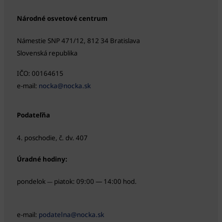
Národné osvetové centrum
Námestie SNP 471/12, 812 34 Bratislava
Slovenská republika
IČO: 00164615
e-mail:
nocka@nocka.sk
Podateľňa
4. poschodie, č. dv. 407
Úradné hodiny:
pondelok
piatok: 09:00 — 14:00 hod.
—
e-mail:
podatelna@nocka.sk