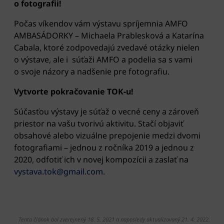
o fotografii!
Počas víkendov vám výstavu spríjemnia AMFO
AMBASÁDORKY – Michaela Prablesková a Katarína
Cabala, ktoré zodpovedajú zvedavé otázky nielen
o výstave, ale i súťaži AMFO a podelia sa s vami
o svoje názory a nadšenie pre fotografiu.
Vytvorte pokračovanie TOK-u!
Súčasťou výstavy je súťaž o vecné ceny a zároveň
priestor na vašu tvorivú aktivitu. Stačí objaviť
obsahové alebo vizuálne prepojenie medzi dvomi
fotografiami – jednou z ročníka 2019 a jednou z
2020, odfotiť ich v novej kompozícii a zaslať na
vystava.tok@gmail.com
.
Tento článok bol zverejnený 18. 5. 2021 a naposledy aktualizovaný 21. 4. 2022.