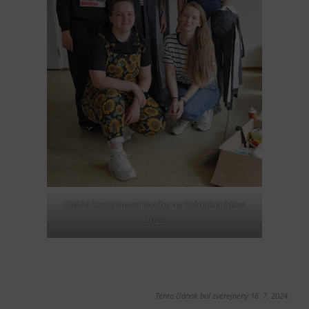
Dielňa kostýmovej tvorby na Scénickej žatve
2023
Tento článok bol zverejnený 16. 7. 2024.