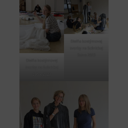
Dielňa kostýmovej
tvorby na Scénickej
žatve 2023
Dielňa kostýmovej
tvorby na Scénickej
žatve 2023