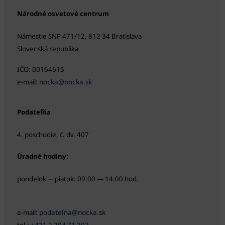
Národné osvetové centrum
Námestie SNP 471/12, 812 34 Bratislava
Slovenská republika
IČO: 00164615
e-mail:
nocka@nocka.sk
Podateľňa
4. poschodie, č. dv. 407
Úradné hodiny:
pondelok
piatok: 09:00 — 14:00 hod.
—
e-mail:
podatelna@nocka.sk