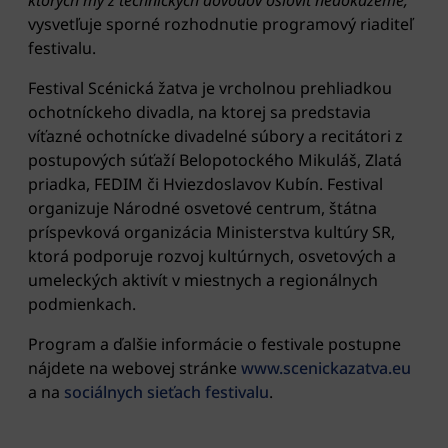
ktorých my z technických dôvodov osloviť nedokážeme,“
vysvetľuje sporné rozhodnutie programový riaditeľ
festivalu.
Festival Scénická žatva je vrcholnou prehliadkou
ochotníckeho divadla, na ktorej sa predstavia
víťazné ochotnícke divadelné súbory a recitátori z
postupových súťaží Belopotockého Mikuláš, Zlatá
priadka, FEDIM či Hviezdoslavov Kubín. Festival
organizuje Národné osvetové centrum, štátna
príspevková organizácia Ministerstva kultúry SR,
ktorá podporuje rozvoj kultúrnych, osvetových a
umeleckých aktivít v miestnych a regionálnych
podmienkach.
Program a ďalšie informácie o festivale postupne
nájdete na webovej stránke
www.scenickazatva.eu
a na
sociálnych sieťach festivalu
.