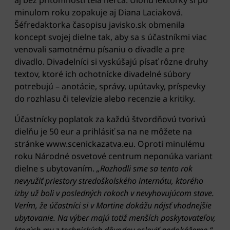
aj bez prítomnosti tela herca. Úlohu lektorky si po
minulom roku zopakuje aj Diana Laciaková.
Šéfredaktorka časopisu javisko.sk obmenila
koncept svojej dielne tak, aby sa s účastníkmi viac
venovali samotnému písaniu o divadle a pre
divadlo. Divadelníci si vyskúšajú písať rôzne druhy
textov, ktoré ich ochotnícke divadelné súbory
potrebujú – anotácie, správy, upútavky, príspevky
do rozhlasu či televízie alebo recenzie a kritiky.
Účastnícky poplatok za každú štvordňovú tvorivú
dielňu je 50 eur a prihlásiť sa na ne môžete na
stránke www.scenickazatva.eu. Oproti minulému
roku Národné osvetové centrum neponúka variant
dielne s ubytovaním.
„Rozhodli sme sa tento rok
nevyužiť priestory stredoškolského internátu, ktorého
izby už boli v posledných rokoch v nevyhovujúcom stave.
Verím, že účastníci si v Martine dokážu nájsť vhodnejšie
ubytovanie. Na výber majú totiž menších poskytovateľov,