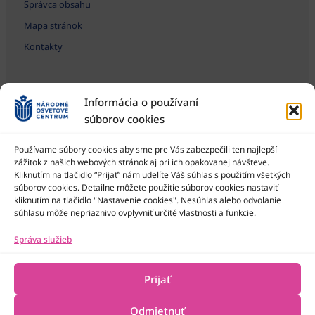
Správca obsahu
Mapa stránok
Kontakty
Informácia o používaní
súborov cookies
Používame súbory cookies aby sme pre Vás zabezpečili ten najlepší
zážitok z našich webových stránok aj pri ich opakovanej návšteve.
Kliknutím na tlačidlo “Prijať” nám udelíte Váš súhlas s použitím všetkých
Národné osvetové centrum je štátna príspevková organizácia
Ministerstva kultúry SR
súborov cookies. Detailne môžete použitie súborov cookies nastaviť
kliknutím na tlačidlo "Nastavenie cookies". Nesúhlas alebo odvolanie
súhlasu môže nepriaznivo ovplyvniť určité vlastnosti a funkcie.
Správa služieb
Prijať
Odmietnuť