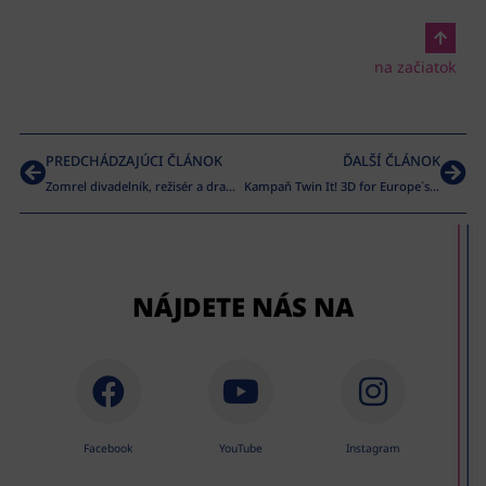
na začiatok
PREDCHÁDZAJÚCI ČLÁNOK
ĎALŠÍ ČLÁNOK
Zomrel divadelník, režisér a dramatik Blaho Uhlár
Kampaň Twin It! 3D for Europe´s Culture oslávila úspech v Bruseli aj so slovenským objektom
NÁJDETE NÁS NA
Facebook
YouTube
Instagram