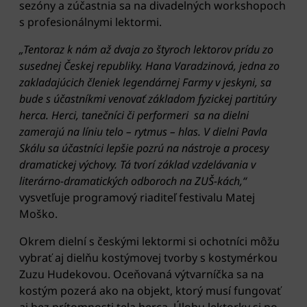
sezóny a zúčastnia sa na divadelných workshopoch
s profesionálnymi lektormi.
„Tentoraz k nám až dvaja zo štyroch lektorov prídu zo
susednej Českej republiky. Hana Varadzinová, jedna zo
zakladajúcich členiek legendárnej Farmy v jeskyni, sa
bude s účastníkmi venovať základom fyzickej partitúry
herca. Herci, tanečníci či performeri sa na dielni
zamerajú na líniu telo – rytmus – hlas. V dielni Pavla
Skálu sa účastníci lepšie pozrú na nástroje a procesy
dramatickej výchovy. Tá tvorí základ vzdelávania v
literárno-dramatických odboroch na ZUŠ-kách,“
vysvetľuje programový riaditeľ festivalu Matej
Moško.
Okrem dielní s českými lektormi si ochotníci môžu
vybrať aj dielňu kostýmovej tvorby s kostymérkou
Zuzu Hudekovou. Oceňovaná výtvarníčka sa na
kostým pozerá ako na objekt, ktorý musí fungovať