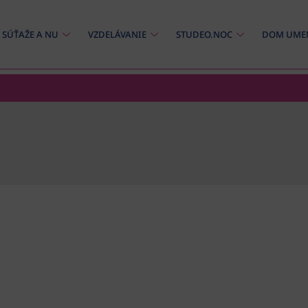
SÚŤAŽE A NU
VZDELÁVANIE
STUDEO.NOC
DOM UME