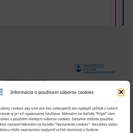
Vyhlásenie o spracúvaní
osobných údajov
Informácia o používaní súborov cookies
Všeobecné podmienky súťaží
Národné osvetové centrum
je štátna príspevková
Zásady používania súborov
organizácia Ministerstva
bory cookies aby sme pre Vás zabezpečili ten najlepší zážitok z našich
cookies
kultúry SR
ánok aj pri ich opakovanej návšteve. Kliknutím na tlačidlo “Prijať” nám
Vyhlásenie o prístupnosti
súhlas s použitím všetkých súborov cookies. Detailne môžete použitie
ies nastaviť kliknutím na tlačidlo "Nastavenie cookies". Nesúhlas alebo
Správca obsahu
hlasu môže nepriaznivo ovplyvniť určité vlastnosti a funkcie.