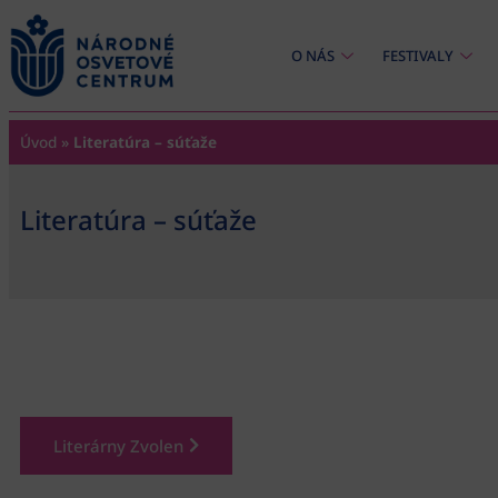
content
O NÁS
FESTIVALY
Úvod
»
Literatúra – súťaže
Literatúra – súťaže
Literárny Zvolen