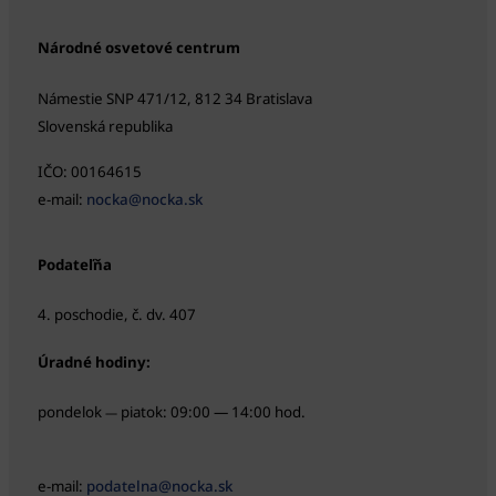
Národné osvetové centrum
Námestie SNP 471/12, 812 34 Bratislava
Slovenská republika
IČO: 00164615
e-mail:
nocka@nocka.sk
Podateľňa
4. poschodie, č. dv. 407
Úradné hodiny:
pondelok
piatok: 09:00 — 14:00 hod.
—
e-mail:
podatelna@nocka.sk