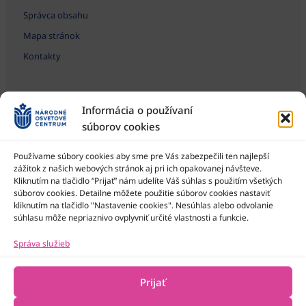
Správca obsahu
Mapa stránok
Kontakty
Informácia o používaní
súborov cookies
Používame súbory cookies aby sme pre Vás zabezpečili ten najlepší
zážitok z našich webových stránok aj pri ich opakovanej návšteve.
Kliknutím na tlačidlo “Prijať” nám udelíte Váš súhlas s použitím všetkých
Národné osvetové centrum je štátna príspevková organizácia
Ministerstva kultúry SR
súborov cookies. Detailne môžete použitie súborov cookies nastaviť
kliknutím na tlačidlo "Nastavenie cookies". Nesúhlas alebo odvolanie
súhlasu môže nepriaznivo ovplyvniť určité vlastnosti a funkcie.
Správa služieb
Prijať