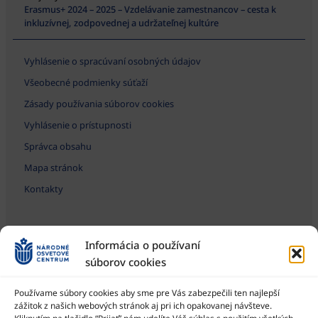
Erasmus+ 2024 – 2025 – Vzdelávanie zamestnancov – cesta k
inkluzívnej, zodpovednej a udržateľnej kultúre
Vyhlásenie o spracúvaní osobných údajov
Všeobecné podmienky súťaží
Zásady používania súborov cookies
Vyhlásenie o prístupnosti
Správca obsahu
Mapa stránok
Kontakty
Informácia o používaní
súborov cookies
Používame súbory cookies aby sme pre Vás zabezpečili ten najlepší
zážitok z našich webových stránok aj pri ich opakovanej návšteve.