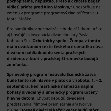
pochopiteľne, nepustilo. Preto ak chcete bager
vidieť, príďte pred Kino Moskva,“
upozorňuje na
zmenu v programe programový riaditeľ festivalu
Matej Moško.
Pre pamätníkov normalizácie bude zážitkom určite
aj hosťujúca inscenácia divadelnej hry Pavla
Kohouta Sex.
Ochotnícky spolok Žumpa v tomto
málo uvádzanom texte českého dramatika dáva
divákom nahliadnuť do sveta pražských
disidentov, ktorí v pražskej Stromovke budujú
zemľanku.
Sprievodný program festivalu Scénická žatva
bude tento rok hlavne v piatok a v sobotu, 1. – 2.
septembra, keď martinské námestia naplní
bohatý divadelný a umelecký program určený
hlavne deťom.
Chýbať nebudú divadelné
predstavenia, filmové premietania ani tvorivé
dielne.
Dospelí diváci si každý večer budú môcť