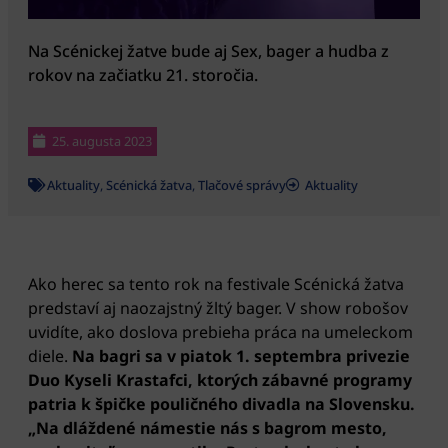
Na Scénickej žatve bude aj Sex, bager a hudba z
rokov na začiatku 21. storočia.
25. augusta 2023
Aktuality
,
Scénická žatva
,
Tlačové správy
Aktuality
Ako herec sa tento rok na festivale Scénická žatva
predstaví aj naozajstný žltý bager. V show robošov
uvidíte, ako doslova prebieha práca na umeleckom
diele.
Na bagri sa v piatok 1. septembra privezie
Duo Kyseli Krastafci, ktorých zábavné programy
patria k špičke pouličného divadla na Slovensku.
„Na dláždené námestie nás s bagrom mesto,