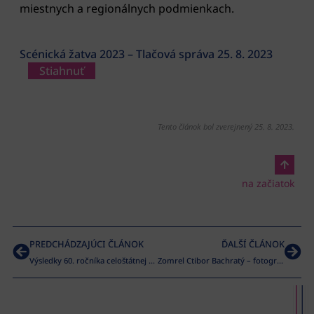
miestnych a regionálnych podmienkach.
Scénická žatva 2023 – Tlačová správa 25. 8. 2023
Stiahnuť
Tento článok bol zverejnený 25. 8. 2023.
na začiatok
PREDCHÁDZAJÚCI ČLÁNOK
ĎALŠÍ ČLÁNOK
Výsledky 60. ročníka celoštátnej postupovej súťaže neprofesionálnej výtvarnej tvorby VÝTVARNÉ SPEKTRUM 2023
Zomrel Ctibor Bachratý – fotograf Scénickej žatvy