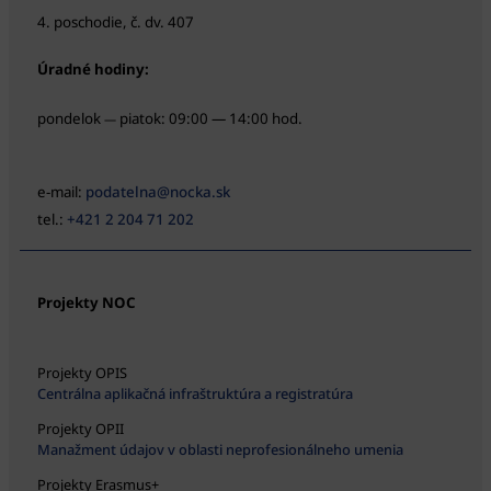
4. poschodie, č. dv. 407
Úradné hodiny:
pondelok
piatok: 09:00 — 14:00 hod.
—
e-mail:
podatelna@nocka.sk
tel.:
+421 2 204 71 202
Projekty NOC
Projekty OPIS
Centrálna aplikačná infraštruktúra a registratúra
Projekty OPII
Manažment údajov v oblasti neprofesionálneho umenia
Projekty Erasmus+