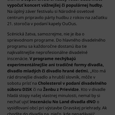
vypočuť koncert vážnejšej či populárnej hudby.
Na úplný záver festivalu si Národné osvetové
centrum pripravilo párty hudbu z rokov na začiatku
21. storočia v podaní kapely OuOus.
Scénická žatva, samozrejme, nie je iba o
sprievodnom programe. Do hlavného divadelného
programu sa každoročne dostanú iba tie
najkvalitnejšie neprofesionálne divadelné
inscenácie.
V programe nechýbajú
experimentálnejšie ani tradičné formy divadla,
divadlo mladých či divadlo hrané deťmi.
„Kto má
rád drsnejšie divadlo a hrubší slovník, môže v
sobotu prísť na
Cholesterol v podaní divadelného
súboru DISK
či na
Ženbu z Prievidze
. Kto v divadle
hľadá stopy našej vlastnej minulosti, nemal by si
nechať ujsť
inscenáciu No Land divadla dNO
o
vysídľovaní obcí pri výstavbe Oravskej priehrady. Ak
chodíte do divadla na ,niečo, kde nenadávajú‘,