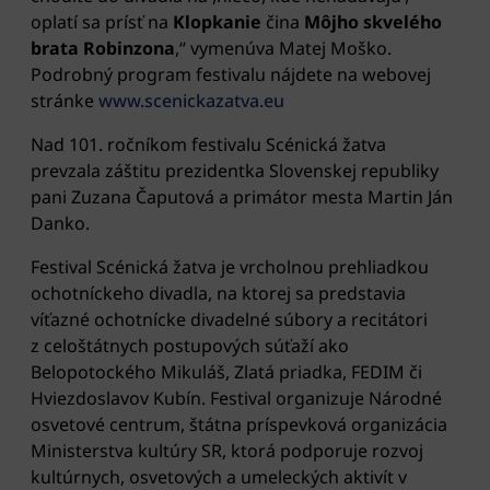
oplatí sa prísť na
Klopkanie
čina
Môjho skvelého
brata Robinzona
,“ vymenúva Matej Moško.
Podrobný program festivalu nájdete na webovej
stránke
www.scenickazatva.eu
Nad 101. ročníkom festivalu Scénická žatva
prevzala záštitu prezidentka Slovenskej republiky
pani Zuzana Čaputová a primátor mesta Martin Ján
Danko.
Festival Scénická žatva je vrcholnou prehliadkou
ochotníckeho divadla, na ktorej sa predstavia
víťazné ochotnícke divadelné súbory a recitátori
z celoštátnych postupových súťaží ako
Belopotockého Mikuláš, Zlatá priadka, FEDIM či
Hviezdoslavov Kubín. Festival organizuje Národné
osvetové centrum, štátna príspevková organizácia
Ministerstva kultúry SR, ktorá podporuje rozvoj
kultúrnych, osvetových a umeleckých aktivít v